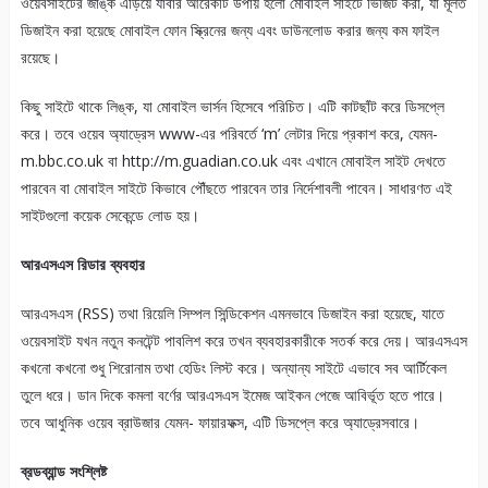
ওয়েবসাইটের জাঙ্ক এড়িয়ে যাবার আরেকটি উপায় হলো মোবাইল সাইটে ভিজিট করা, যা মূলত
ডিজাইন করা হয়েছে মোবাইল ফোন স্ক্রিনের জন্য এবং ডাউনলোড করার জন্য কম ফাইল
রয়েছে।
কিছু সাইটে থাকে লিঙ্ক, যা মোবাইল ভার্সন হিসেবে পরিচিত। এটি কাটছাঁট করে ডিসপ্লে
করে। তবে ওয়েব অ্যাড্রেস www-এর পরিবর্তে ‘m’ লেটার দিয়ে প্রকাশ করে, যেমন-
m.bbc.co.uk বা http://m.guadian.co.uk এবং এখানে মোবাইল সাইট দেখতে
পারবেন বা মোবাইল সাইটে কিভাবে পৌঁছতে পারবেন তার নির্দেশাবলী পাবেন। সাধারণত এই
সাইটগুলো কয়েক সেকেন্ডে লোড হয়।
আরএসএস রিডার ব্যবহার
আরএসএস (RSS) তথা রিয়েলি সিম্পল সিন্ডিকেশন এমনভাবে ডিজাইন করা হয়েছে, যাতে
ওয়েবসাইট যখন নতুন কনটেন্ট পাবলিশ করে তখন ব্যবহারকারীকে সতর্ক করে দেয়। আরএসএস
কখনো কখনো শুধু শিরোনাম তথা হেডিং লিস্ট করে। অন্যান্য সাইটে এভাবে সব আর্টিকেল
তুলে ধরে। ডান দিকে কমলা বর্ণের আরএসএস ইমেজ আইকন পেজে আবির্ভূত হতে পারে।
তবে আধুনিক ওয়েব ব্রাউজার যেমন- ফায়ারফক্স, এটি ডিসপ্লে করে অ্যাড্রেসবারে।
ব্রডব্যান্ড সংশ্লিষ্ট