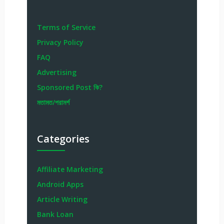
Terms of Service
Privacy Policy
FAQ
Advertising
Sponsored Post কি?
মতামত/পরামর্শ
Categories
Affiliate Marketing
Android Apps
Article Writing
Bank Loan