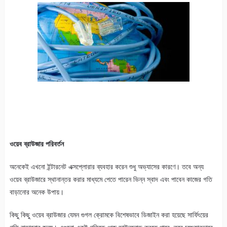
ওয়েব ব্রাউজার পরিবর্তন
অনেকেই এখনো ইন্টারনেট এক্সপ্লোরার ব্যবহার করেন শুধু অভ্যাসের কারণে। তবে অন্য
ওয়েব ব্রাউজারে স্থানান্তর করার মাধ্যমে পেতে পারেন ভিন্ন স্বাদ এবং পাবেন কাজের গতি
বাড়ানোর অনেক উপায়।
কিছু কিছু ওয়েব ব্রাউজার যেমন গুগল ক্রোমকে বিশেষভাবে ডিজাইন করা হয়েছে সার্ফিংয়ের