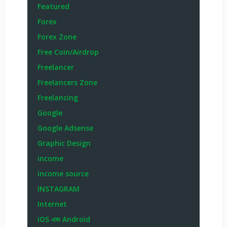
Featured
Forex
Forex Zone
Free Coin/Airdrop
Freelancer
Freelancers Zone
Freelancing
Google
Google Adsense
Graphic Design
income
income source
INSTAGRAM
Internet
iOS এবং Android