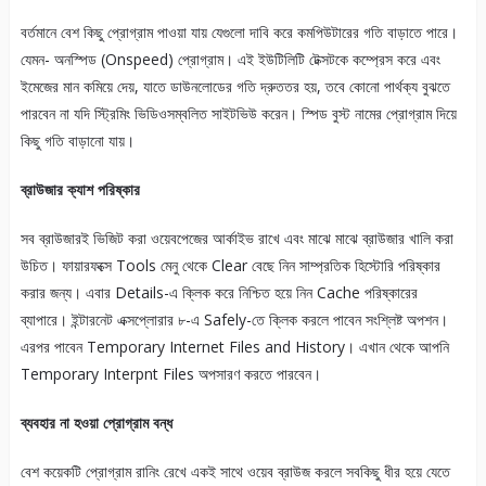
বর্তমানে বেশ কিছু প্রোগ্রাম পাওয়া যায় যেগুলো দাবি করে কমপিউটারের গতি বাড়াতে পারে।
যেমন- অনস্পিড (Onspeed) প্রোগ্রাম। এই ইউটিলিটি টেক্সটকে কম্প্রেস করে এবং
ইমেজের মান কমিয়ে দেয়, যাতে ডাউনলোডের গতি দ্রুততর হয়, তবে কোনো পার্থক্য বুঝতে
পারবেন না যদি স্ট্রিমিং ভিডিওসম্বলিত সাইটভিউ করেন। স্পিড বুস্ট নামের প্রোগ্রাম দিয়ে
কিছু গতি বাড়ানো যায়।
ব্রাউজার ক্যাশ পরিষ্কার
সব ব্রাউজারই ভিজিট করা ওয়েবপেজের আর্কাইভ রাখে এবং মাঝে মাঝে ব্রাউজার খালি করা
উচিত। ফায়ারফক্সে Tools মেনু থেকে Clear বেছে নিন সাম্প্রতিক হিস্টোরি পরিষ্কার
করার জন্য। এবার Details-এ ক্লিক করে নিশ্চিত হয়ে নিন Cache পরিষ্কারের
ব্যাপারে। ইন্টারনেট এক্সপ্লোরার ৮-এ Safely-তে ক্লিক করলে পাবেন সংশ্লিষ্ট অপশন।
এরপর পাবেন Temporary Internet Files and History। এখান থেকে আপনি
Temporary Interpnt Files অপসারণ করতে পারবেন।
ব্যবহার না হওয়া প্রোগ্রাম বন্ধ
বেশ কয়েকটি প্রোগ্রাম রানিং রেখে একই সাথে ওয়েব ব্রাউজ করলে সবকিছু ধীর হয়ে যেতে