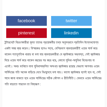
facebook
twitter
pinterest
linkedin
ইন্টারনেটে বিচরণকারীরা মূলত তাদের প্রয়োজনীয় তথ্য অনুসন্ধানে প্রতিদিন উল্লেখযোগ্য
একটা সময় ব্যয় করেন। বিস্ময়কর হলেও সত্য, বেশিরভাগ ব্যবহারকারীই ওয়েব সার্ফ করে
থাকেন গতানুগতিক ধারায় বা বলা যায় ব্যবহারকারীরা যে ব্রাউজারে অভ্যস্ত, সেই ব্রাউজার
দিয়ে ওয়েব সার্ফ করে থাকেন বছরের পর বছর ধরে, কোনো সুবিধা-অসুবিধা বিবেচনায় না
এনেই। অথচ বর্তমানে নানা সুবিধাসম্বলিত অসংখ্য ব্রাউজার রয়েছে যেগুলো আপনার ওয়েব
সার্ফিংয়ের গতি অনেক বাড়িয়ে দেবে নিঃসন্দেহে বলা যায়। ভালো ব্রাউজার হলেই হবে না, সেই
সাথে জানা থাকতে হবে ওয়েব সার্ফিংয়ের সঠিক কৌশল ও রীতিনীতি। যেভাবে ওয়েব সার্ফিংয়ের
গতি বাড়াতে পারবেন তা নিম্নরূপ :