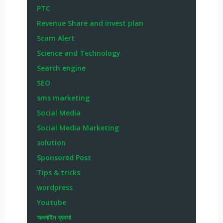
PTC
Revenue Share and invest plan
Scam Alert
Science and Technology
Search engine
SEO
sms marketing
Social Media
Social Media Marketing
solution
Sponsored Post
Tips & tricks
wordpress
Youtube
অনলাইন ব্যবসা