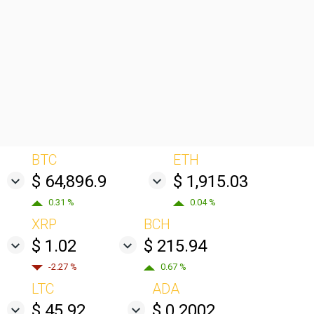
BTC
ETH
$ 64,896.9
$ 1,915.03
0.31 %
0.04 %
XRP
BCH
$ 1.02
$ 215.94
-2.27 %
0.67 %
LTC
ADA
$ 45.92
$ 0.2002