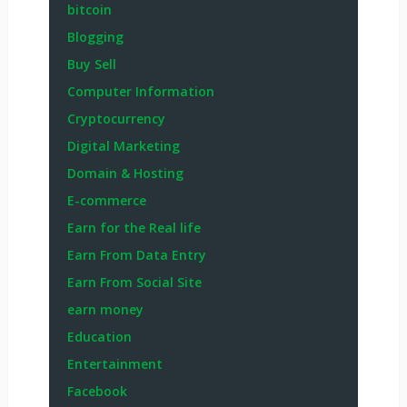
bitcoin
Blogging
Buy Sell
Computer Information
Cryptocurrency
Digital Marketing
Domain & Hosting
E-commerce
Earn for the Real life
Earn From Data Entry
Earn From Social Site
earn money
Education
Entertainment
Facebook