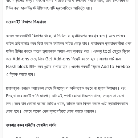
গতি বাড়ানোর জন্য। এগুলো একই গতিতে পেজ ডাউনলোড করতে পারে, তবে চমৎকারভাবে
টিউন করা জাভাস্ক্রিপ্ট ইঞ্জিনসহ এটি দ্রুতগতিতে আবির্ভূত হয়।
ওয়েবসাইট বিজ্ঞাপন ডিজ্যাবল
অনেক ওয়েবসাইটে বিজ্ঞাপন থাকে, যা ভিডিও ও অ্যানিমেশন ব্যবহার করে। এতে পেজের
ফাইল ডাউনলোড করে ভিউ করলে ফাইলের সাইজ বেড়ে যায়। ফায়ারফক্স ব্যবহারকারীরা এসব
ফাইল ফিল্টার করতে পারেন ফ্ল্যাশব্লক অ্যাড-অন ব্যবহার করে। এজন্য tool মেনুতে ক্লিক
করে Add-ons বেছে নিয়ে Get Add-ons সিলেক্ট করতে হবে। এরপর সার্চ বক্সে
Flash block টাইপ করে এন্টার চাপতে হবে। এরপর পরবর্তী স্ক্রিনে Add to Firebox-
এ ক্লিক করতে হবে।
ফ্ল্যাশব্লক এনাবল্ড ফায়ারবক্স পেজে ডিসপ্লে বা ডাউনলোড করবে না ফ্ল্যাশ উপাদান। বরং
Fসহ থাকবে একটি খালি জায়গা। যদি এই স্পটে কোনো বিজ্ঞাপন থাকে, তাহলে তা রেখে
দিন। তবে যদি কোনো ধরনের ভিডিও থাকে, তাহলে বক্সে ক্লিক করলে এটি স্বাভাবিকভাবে
লোড হবে। এভাবে অনেক পেজ দ্রুতগতিতে লোড করতে পারবেন।
ব্যবহার করুন সাইটের মোবাইল ভার্সন