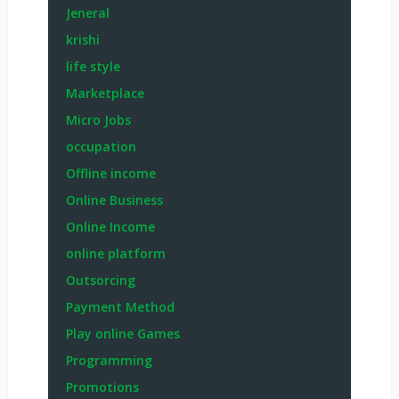
Jeneral
krishi
life style
Marketplace
Micro Jobs
occupation
Offline income
Online Business
Online Income
online platform
Outsorcing
Payment Method
Play online Games
Programming
Promotions