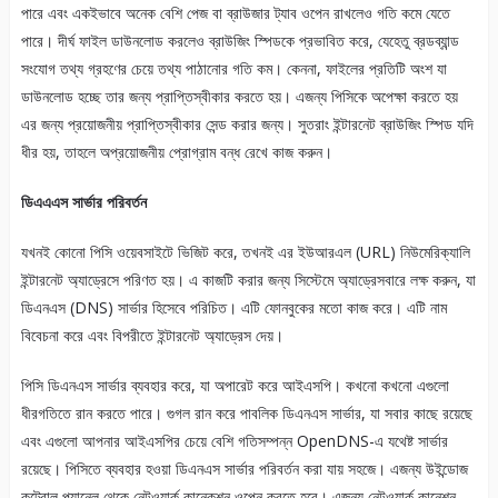
পারে এবং একইভাবে অনেক বেশি পেজ বা ব্রাউজার ট্যাব ওপেন রাখলেও গতি কমে যেতে
পারে। দীর্ঘ ফাইল ডাউনলোড করলেও ব্রাউজিং স্পিডকে প্রভাবিত করে, যেহেতু ব্রডব্যান্ড
সংযোগ তথ্য গ্রহণের চেয়ে তথ্য পাঠানোর গতি কম। কেননা, ফাইলের প্রতিটি অংশ যা
ডাউনলোড হচ্ছে তার জন্য প্রাপ্তিস্বীকার করতে হয়। এজন্য পিসিকে অপেক্ষা করতে হয়
এর জন্য প্রয়োজনীয় প্রাপ্তিস্বীকার সেন্ড করার জন্য। সুতরাং ইন্টারনেট ব্রাউজিং স্পিড যদি
ধীর হয়, তাহলে অপ্রয়োজনীয় প্রোগ্রাম বন্ধ রেখে কাজ করুন।
ডিএএএস সার্ভার পরিবর্তন
যখনই কোনো পিসি ওয়েবসাইটে ভিজিট করে, তখনই এর ইউআরএল (URL) নিউমেরিক্যালি
ইন্টারনেট অ্যাড্রেসে পরিণত হয়। এ কাজটি করার জন্য সিস্টেমে অ্যাড্রেসবারে লক্ষ করুন, যা
ডিএনএস (DNS) সার্ভার হিসেবে পরিচিত। এটি ফোনবুকের মতো কাজ করে। এটি নাম
বিবেচনা করে এবং বিপরীতে ইন্টারনেট অ্যাড্রেস দেয়।
পিসি ডিএনএস সার্ভার ব্যবহার করে, যা অপারেট করে আইএসপি। কখনো কখনো এগুলো
ধীরগতিতে রান করতে পারে। গুগল রান করে পাবলিক ডিএনএস সার্ভার, যা সবার কাছে রয়েছে
এবং এগুলো আপনার আইএসপির চেয়ে বেশি গতিসম্পন্ন OpenDNS-এ যথেষ্ট সার্ভার
রয়েছে। পিসিতে ব্যবহার হওয়া ডিএনএস সার্ভার পরিবর্তন করা যায় সহজে। এজন্য উইন্ডোজ
কন্ট্রোল প্যানেল থেকে নেটওয়ার্ক কানেকশন ওপেন করতে হবে। এজন্য নেটওয়ার্ক কানেশন