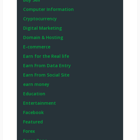
Computer Information
Cryptocurrency
Digital Marketing
Domain & Hosting
E-commerce
Earn for the Real life
Earn From Data Entry
Earn From Social Site
earn money
Education
Entertainment
Facebook
Featured
Forex