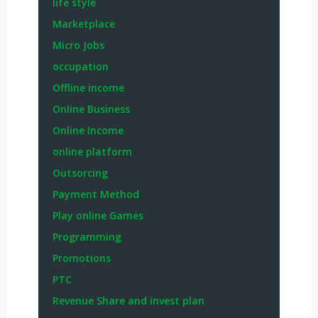
life style
Marketplace
Micro Jobs
occupation
Offline income
Online Business
Online Income
online platform
Outsorcing
Payment Method
Play online Games
Programming
Promotions
PTC
Revenue Share and invest plan