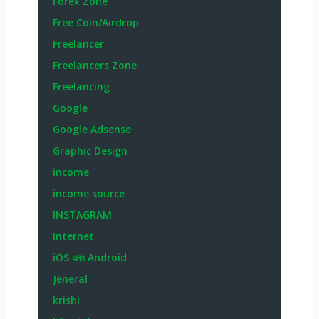
Forex Zone
Free Coin/Airdrop
Freelancer
Freelancers Zone
Freelancing
Google
Google Adsense
Graphic Design
income
income source
INSTAGRAM
Internet
iOS এবং Android
Jeneral
krishi