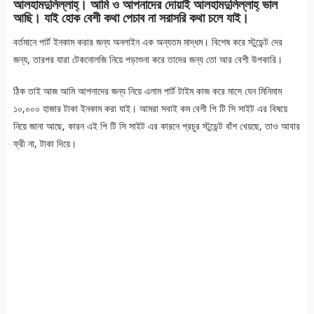
আলহামদুলিল্লাহ্‌। আমি ও আপনাদের দোয়াই আলহামদুলিল্লাহ্‌ ভাল
আছি। যাই হোক বেশী কথা পেচাব না সরাসরি কথা চলে যাই।
বর্তমানে পার্ট ইনকাম করার জন্য অনলাইন এক অন্যতম মাদ্ধম। বিশেষ করে স্টুডেন্ট দের
জন্য, তারপর যারা টেকনোলজি নিয়ে পড়াশুনা করে তাদের জন্য তো আর বেশী উপকারি।
ঠিক তাই আজ আমি আপনাদের জন্য নিয়ে এলাম পার্ট টাইম কাজ করে মাসে যেন মিনিমাম
১০,০০০ হাজার টাকা ইনকাম করা যাই। আমরা সবাই কম বেশী পি টি সি সাইট এর বিষয়ে
নিয়ে জানা আছে, কারন এই পি টি সি সাইট এর কারনে প্রচুর স্টুডেন্ট বাঁশ খেয়ছে, তাও আবার
ফ্রী না, টাকা দিয়ে।