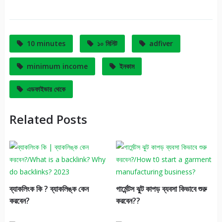
It
10 minutes
১০ মিনিট
adfiver
minimum income
ইনকাম
এডফাইভার থেকে
Related Posts
ব্যাকলিংক কি ? ব্যাকলিঙ্ক কেন
গার্মেন্টস ঝুট কাপড় ব্যবসা কিভাবে শুরু
করবেন?
করবেন??