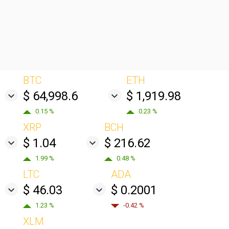
BTC
ETH
$ 64,998.6
$ 1,919.98
0.15 %
0.23 %
XRP
BCH
$ 1.04
$ 216.62
1.99 %
0.48 %
LTC
ADA
$ 46.03
$ 0.2001
1.23 %
-0.42 %
XLM