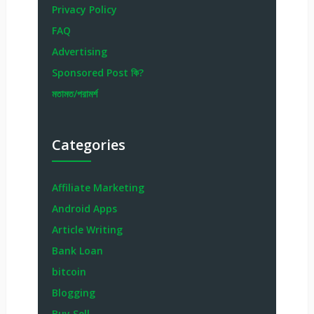
Privacy Policy
FAQ
Advertising
Sponsored Post কি?
মতামত/পরামর্শ
Categories
Affiliate Marketing
Android Apps
Article Writing
Bank Loan
bitcoin
Blogging
Buy Sell