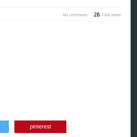
28
No comments
Total views
pinterest