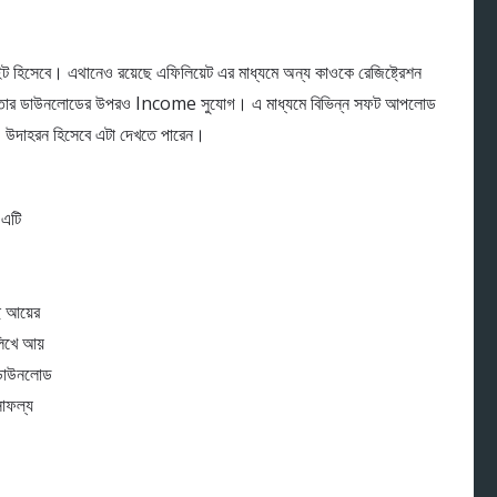
সেবে। এথানেও রয়েছে এফিলিয়েট এর মাধ্যমে অন্য কাওকে রেজিষ্ট্রেশন
 তার ডাউনলোডের উপরও Income সুযোগ। এ মাধ্যমে বিভিন্ন সফট আপলোড
 উদাহরন হিসেবে এটা দেখতে পারেন।
এটি
ে আয়ের
লিখে আয়
 ডাউনলোড
সাফল্য