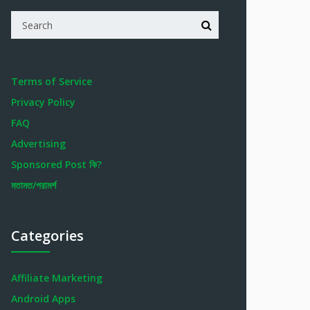
Terms of Service
Privacy Policy
FAQ
Advertising
Sponsored Post কি?
মতামত/পরামর্শ
Categories
Affiliate Marketing
Android Apps