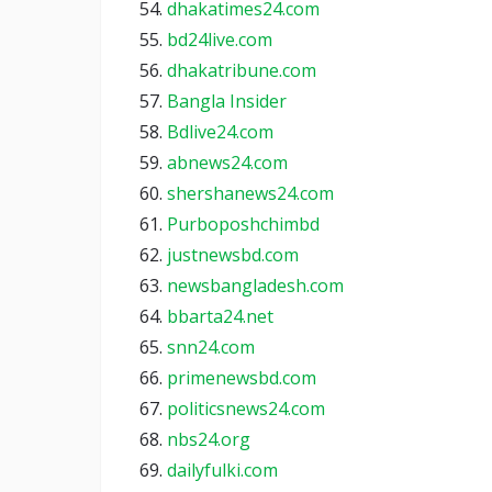
dhakatimes24.com
bd24live.com
dhakatribune.com
Bangla Insider
Bdlive24.com
abnews24.com
shershanews24.com
Purboposhchimbd
justnewsbd.com
newsbangladesh.com
bbarta24.net
snn24.com
primenewsbd.com
politicsnews24.com
nbs24.org
dailyfulki.com