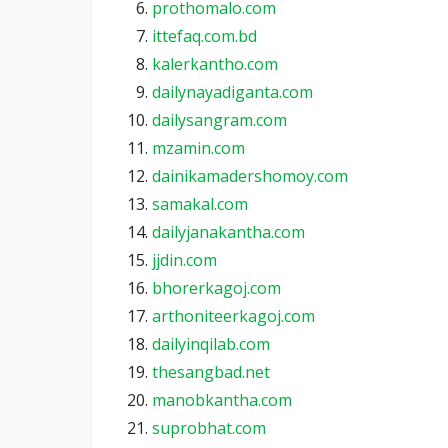
prothomalo.com
ittefaq.com.bd
kalerkantho.com
dailynayadiganta.com
dailysangram.com
mzamin.com
dainikamadershomoy.com
samakal.com
dailyjanakantha.com
jjdin.com
bhorerkagoj.com
arthoniteerkagoj.com
dailyinqilab.com
thesangbad.net
manobkantha.com
suprobhat.com