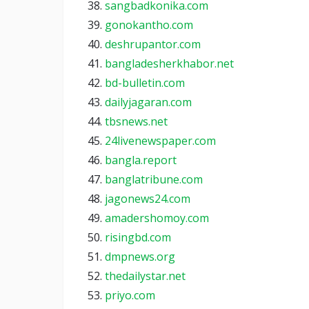
sangbadkonika.com
gonokantho.com
deshrupantor.com
bangladesherkhabor.net
bd-bulletin.com
dailyjagaran.com
tbsnews.net
24livenewspaper.com
bangla.report
banglatribune.com
jagonews24.com
amadershomoy.com
risingbd.com
dmpnews.org
thedailystar.net
priyo.com