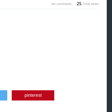
25
No comments
Total views
pinterest