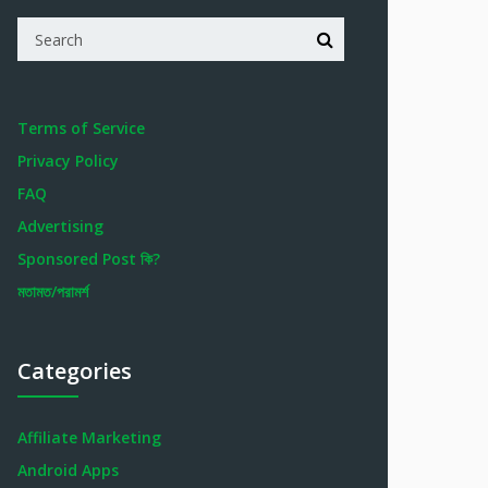
Terms of Service
Privacy Policy
FAQ
Advertising
Sponsored Post কি?
মতামত/পরামর্শ
Categories
Affiliate Marketing
Android Apps