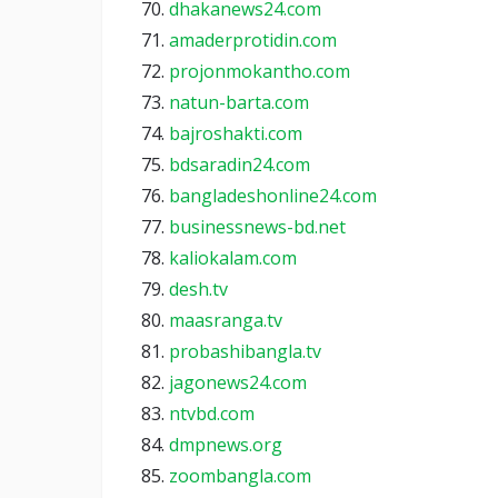
dhakanews24.com
amaderprotidin.com
projonmokantho.com
natun-barta.com
bajroshakti.com
bdsaradin24.com
bangladeshonline24.com
businessnews-bd.net
kaliokalam.com
desh.tv
maasranga.tv
probashibangla.tv
jagonews24.com
ntvbd.com
dmpnews.org
zoombangla.com