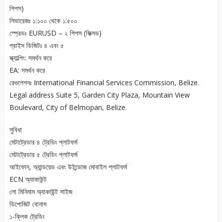
পিপস)
লিভারেজঃ ১:১০০ থেকে ১:৫০০
স্প্রেডঃ EURUSD – ২ পিপস (ফিক্সড)
প্রাইস ডিজিটঃ ৪ এবং ৫
স্ক্যাল্পিং: সমর্থন করে
EA: সমর্থন করে
রেগুলেশনঃ International Financial Services Commission, Belize.
Legal address Suite 5, Garden City Plaza, Mountain View
Boulevard, City of Belmopan, Belize.
সুবিধা
মেটাট্রেডার ৪ ট্রেডিং প্লাটফর্ম
মেটাট্রেডার ৫ ট্রেডিং প্লাটফর্ম
আইফোন, অ্যান্ডয়েড এবং উইন্ডোজ মোবাইল প্লাটফর্ম
ECN অ্যাকাউন্ট
লো মিনিমাম অ্যাকাউন্ট সাইজ
ডিপোজিট বোনাস
১-ক্লিক ট্রেডিং