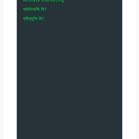
আউটসোর্সিং কি?
ফ্রীল্যান্সিং কি?