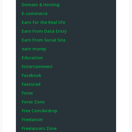
Domain & Hosting
E-commerce
Earn for the Real life
Earn From Data Entry
Earn From Social Site
earn money
Education
Entertainment
Facebook
Featured
Forex
Forex Zone
Free Coin/Airdrop
Freelancer
Freelancers Zone