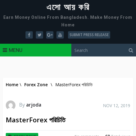
এসো আয় করি
Earn Money Online From Bangladesh. Make Money From
Home
SUBMIT PRESS RELEASE
MENU
Home
\
Forex Zone
\
MasterForex পরিচিতি
By
arjoda
NOV 12, 2019
MasterForex পরিচিতি