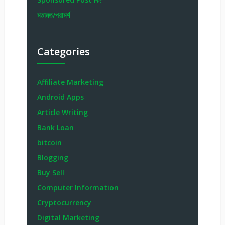
মতামত/পরামর্শ
Categories
Affiliate Marketing
Android Apps
Article Writing
Bank Loan
bitcoin
Blogging
Buy Sell
Computer Information
Cryptocurrency
Digital Marketing