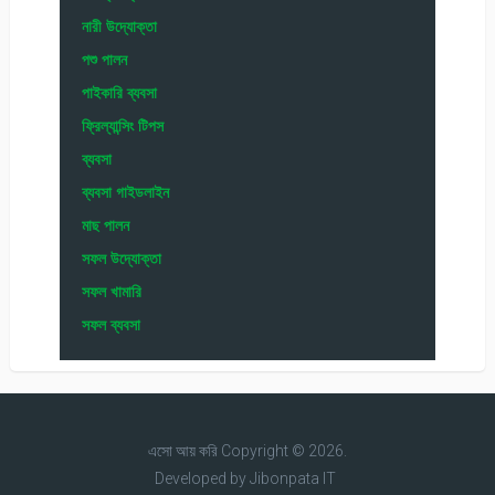
নারী উদ্যোক্তা
পশু পালন
পাইকারি ব্যবসা
ফ্রিল্যান্সিং টিপস
ব্যবসা
ব্যবসা গাইডলাইন
মাছ পালন
সফল উদ্যোক্তা
সফল খামারি
সফল ব্যবসা
এসো আয় করি
Copyright © 2026.
Developed by
Jibonpata IT