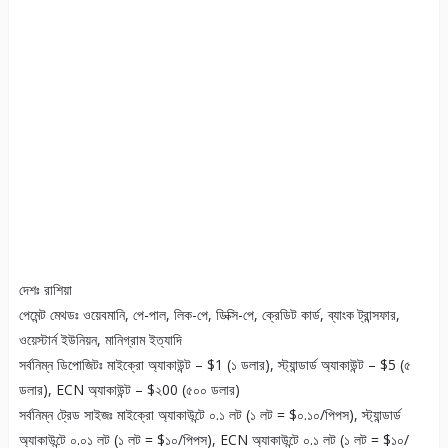
দেশঃ রাশিয়া
পেমেন্ট মেথডঃ ওয়েবমানি, পে-পাল, লিক-পে, ডিক্সি-পে, ক্রেডিট কার্ড, ব্যাংক ট্রান্সফার,
ওয়েস্টার্ন ইউনিয়ন, মানিগ্রাম ইত্যাদি
সর্বনিম্ন ডিপোজিটঃ মাইক্রো অ্যাকাউন্ট – $1 (১ ডলার), স্ট্যান্ডার্ড অ্যাকাউন্ট – $5 (৫
ডলার), ECN অ্যাকাউন্ট – $২00 (৫০০ ডলার)
সর্বনিম্ন ট্রেড সাইজঃ মাইক্রো অ্যাকাউন্টে ০.১ লট (১ লট = $০.১০/পিপস), স্ট্যান্ডার্ড
অ্যাকাউন্টে ০.০১ লট (১ লট = $১০/পিপস), ECN অ্যাকাউন্টে ০.১ লট (১ লট = $১০/