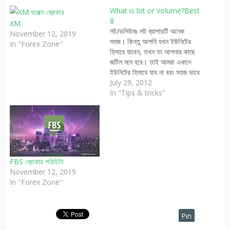
What is lot or volume?Best
8
XM
লট/ভলিউমঃ লট ব্যাপারটি অনেক
November 12, 2019
সহজ। কিন্তু আপনি যখন ইউনিটের
In "Forex Zone"
হিসাবে যাবেন, তখন তা আপনার কাছে
জটিল মনে হবে। তাই আমরা এখানে
ইউনিটের হিসাবে যাব না বরং সহজ ভাবে
বোঝানোর চেষ্টা করবো। ইউনিটের
July 29, 2012
ক্যালকুলেশন জানতে বেবীপিপসে
In "Tips & tricks"
দেখুন।What is lot or
volume? ফরেক্স মার্কেটে আমরা
প্রতি পিপস মুভমেন্টে লাভ করতে পারি।
অর্থাৎ…
FBS ব্রোকার পরিচিতি
November 12, 2019
In "Forex Zone"
Pin
It