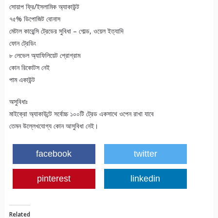
সোয়াপ ফ্রি/ইসলামিক অ্যাকাউন্ট
৭৫% ডিপোজিট বোনাস
মেটাল কারেন্সি ট্রেডের সুবিধা – গোল্ড, ওয়েল ইত্যাদি
ফোন ট্রেডিং
৮ লেভেল অ্যাফিলিয়েট প্রোগ্রাম
কোন রিকোটস নেই
পাম একাউন্ট
অসুবিধাঃ
মাইক্রো অ্যাকাউন্টে সর্বোচ্চ ১০০টি ট্রেড একসাথে ওপেন রাখা যাবে
তেমন উল্লেখযোগ্য কোন আসুবিধা নেই।
facebook
twitter
pinterest
linkedin
Related