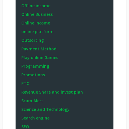
Offline income
Online Business
Online Income
online platform
Outsorcing
Payment Method
Play online Games
Programming
Promotions
PTC
Revenue Share and invest plan
Scam Alert
Science and Technology
Search engine
SEO