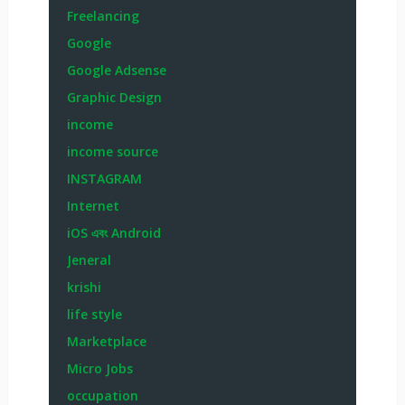
Freelancing
Google
Google Adsense
Graphic Design
income
income source
INSTAGRAM
Internet
iOS এবং Android
Jeneral
krishi
life style
Marketplace
Micro Jobs
occupation