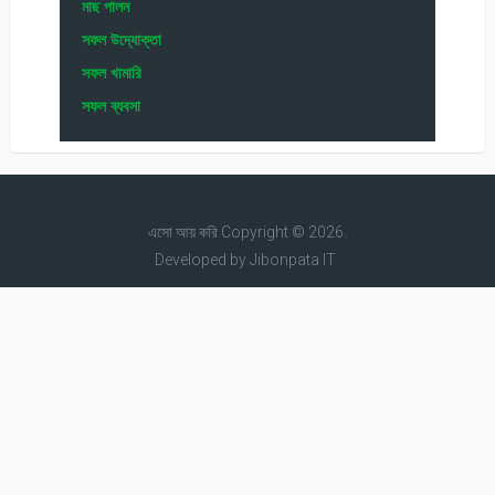
মাছ পালন
সফল উদ্যোক্তা
সফল খামারি
সফল ব্যবসা
এসো আয় করি
Copyright © 2026.
Developed by
Jibonpata IT