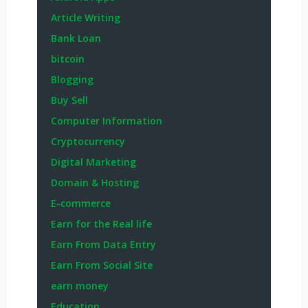
Article Writing
Bank Loan
bitcoin
Blogging
Buy Sell
Computer Information
Cryptocurrency
Digital Marketing
Domain & Hosting
E-commerce
Earn for the Real life
Earn From Data Entry
Earn From Social Site
earn money
Education