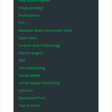
Play online Games
Programming
Promotions
PTC
Revenue Share and invest plan
Scam Alert
Science and Technology
Search engine
SEO
sms marketing
Social Media
Social Media Marketing
solution
Sponsored Post
Tips & tricks