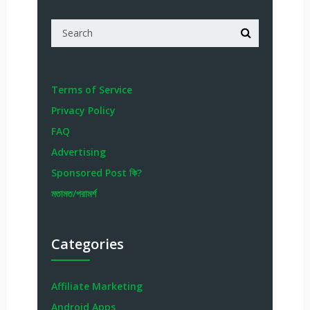
Terms of Service
Privacy Policy
FAQ
Advertising
Sponsored Post কি?
মতামত/পরামর্শ
Categories
Affiliate Marketing
Android Apps