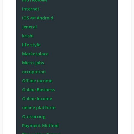
Internet
iOS এবং Android
Jeneral
krishi
life style
Marketplace
Micro Jobs
occupation
Offline income
Online Business
Online Income
online platform
Outsorcing
Payment Method