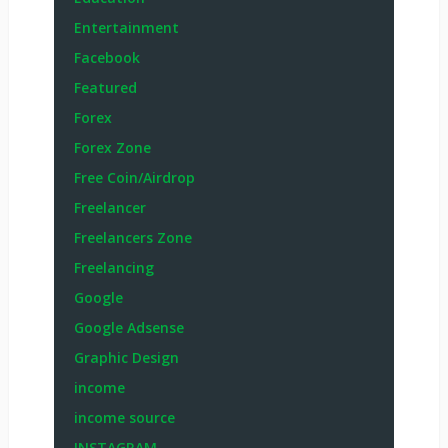
Entertainment
Facebook
Featured
Forex
Forex Zone
Free Coin/Airdrop
Freelancer
Freelancers Zone
Freelancing
Google
Google Adsense
Graphic Design
income
income source
INSTAGRAM