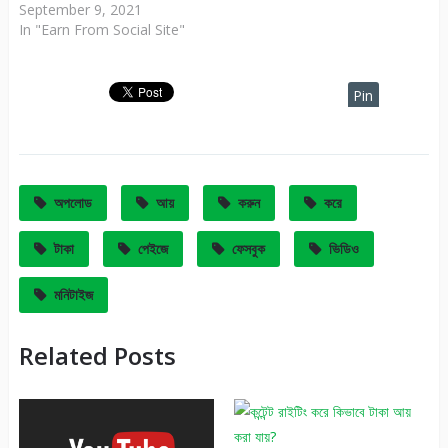
September 9, 2021
In "Earn From Social Site"
Pin
It
অপলোড
আয়
করুন
করে
টাকা
পেইজে
ফেসবুক
ভিডিও
মনিটাইজ
Related Posts