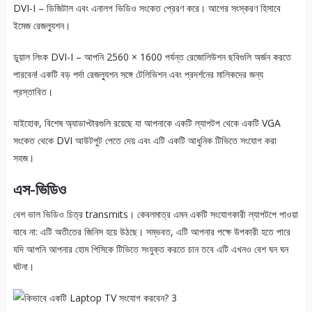
DVI-I – ডিজিটাল এবং এনালগ ভিডিও সংকেত প্রেরণ করে। আগের সংস্করণ হিসাবে
ইমেজ রেজল্যুশন।
ডুয়াল লিংক DVI-I – আপনি 2560 × 1600 পর্যন্ত রেজোলিউশন ছবিগুলি অর্জন করতে
পারবেন! একটি বড় পর্দা রেজল্যুশন সঙ্গে টেলিভিশন এবং প্রদর্শনের মালিকদের জন্য
প্রস্তাবিত।
যাইহোক, বিশেষ অ্যাডাপ্টারগুলি রয়েছে যা আপনাকে একটি ল্যাপটপ থেকে একটি VGA
সংকেত থেকে DVI আউটপুট পেতে দেয় এবং এটি একটি আধুনিক টিভিতে সংযোগ করা
সহজ।
এস-ভিডিও
বেশ ভাল ভিডিও চিত্র transmits। কেবলমাত্র এমন একটি সংযোগকারী ল্যাপটপে পাওয়া
যাবে না: এটি অতীতের জিনিস হয়ে উঠছে। সম্ভবত, এটি আপনার পক্ষে উপকারী হতে পারে
যদি আপনি আপনার হোম পিসিকে টিভিতে সংযুক্ত করতে চান তবে এটি এখনও বেশ ঘন ঘন
ঘটনা।