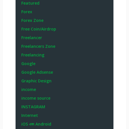
Featured
Forex
Forex Zone
Free Coin/Airdrop
Freelancer
Freelancers Zone
Freelancing
Google
Google Adsense
Graphic Design
income
income source
INSTAGRAM
Internet
iOS এবং Android