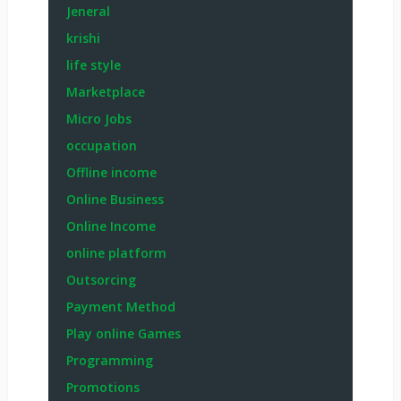
Jeneral
krishi
life style
Marketplace
Micro Jobs
occupation
Offline income
Online Business
Online Income
online platform
Outsorcing
Payment Method
Play online Games
Programming
Promotions