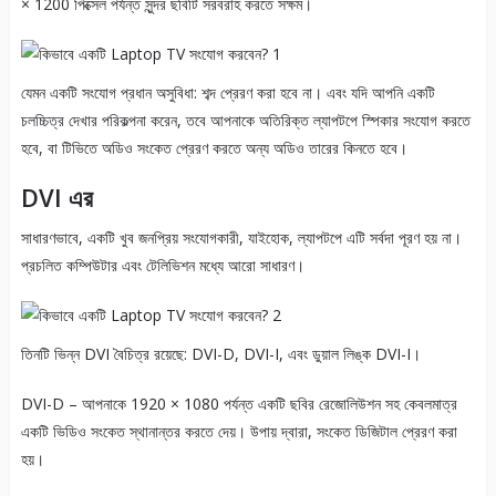
× 1200 পিক্সেল পর্যন্ত সুন্দর ছবিটি সরবরাহ করতে সক্ষম।
যেমন একটি সংযোগ প্রধান অসুবিধা: শব্দ প্রেরণ করা হবে না। এবং যদি আপনি একটি
চলচ্চিত্র দেখার পরিকল্পনা করেন, তবে আপনাকে অতিরিক্ত ল্যাপটপে স্পিকার সংযোগ করতে
হবে, বা টিভিতে অডিও সংকেত প্রেরণ করতে অন্য অডিও তারের কিনতে হবে।
DVI এর
সাধারণভাবে, একটি খুব জনপ্রিয় সংযোগকারী, যাইহোক, ল্যাপটপে এটি সর্বদা পূরণ হয় না।
প্রচলিত কম্পিউটার এবং টেলিভিশন মধ্যে আরো সাধারণ।
তিনটি ভিন্ন DVI বৈচিত্র রয়েছে: DVI-D, DVI-I, এবং ডুয়াল লিঙ্ক DVI-I।
DVI-D – আপনাকে 1920 × 1080 পর্যন্ত একটি ছবির রেজোলিউশন সহ কেবলমাত্র
একটি ভিডিও সংকেত স্থানান্তর করতে দেয়। উপায় দ্বারা, সংকেত ডিজিটাল প্রেরণ করা
হয়।