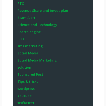
PTC
Revenue Share and invest plan
Scam Alert
Science and Technology
Search engine
SEO
sms marketing
Social Media
Social Media Marketing
solution
Sponsored Post
Tips & tricks
wordpress
Youtube
অনলাইন ব্যবসা