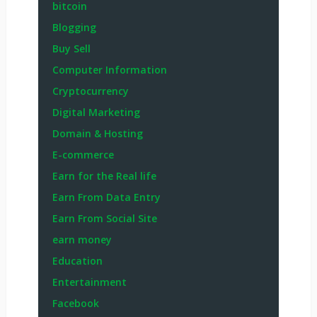
bitcoin
Blogging
Buy Sell
Computer Information
Cryptocurrency
Digital Marketing
Domain & Hosting
E-commerce
Earn for the Real life
Earn From Data Entry
Earn From Social Site
earn money
Education
Entertainment
Facebook