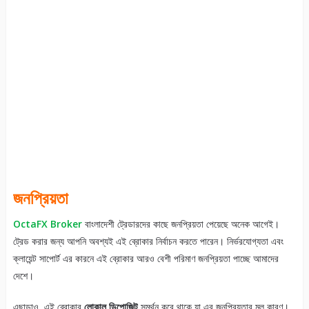
জনপ্রিয়তা
OctaFX Broker
বাংলাদেশী ট্রেডারদের কাছে জনপ্রিয়তা পেয়েছে অনেক আগেই।
ট্রেড করার জন্য আপনি অবশ্যই এই ব্রোকার নির্বাচন করতে পারেন। নির্ভরযোগ্যতা এবং
ক্লায়েন্ট সাপোর্ট এর কারনে এই ব্রোকার আরও বেশী পরিমাণ জনপ্রিয়তা পাচ্ছে আমাদের
দেশে।
এছাড়াও, এই ব্রোকার
লোকাল ডিপোজিট
সমর্থন করে থাকে যা এর জনপ্রিয়তার মূল কারণ।