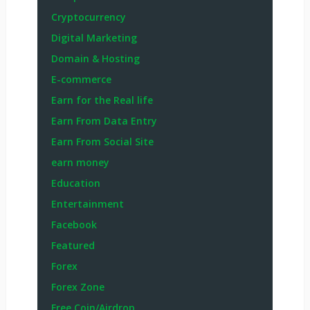
Cryptocurrency
Digital Marketing
Domain & Hosting
E-commerce
Earn for the Real life
Earn From Data Entry
Earn From Social Site
earn money
Education
Entertainment
Facebook
Featured
Forex
Forex Zone
Free Coin/Airdrop