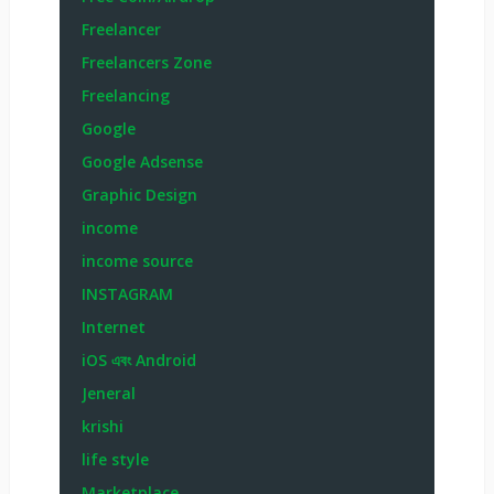
Freelancer
Freelancers Zone
Freelancing
Google
Google Adsense
Graphic Design
income
income source
INSTAGRAM
Internet
iOS এবং Android
Jeneral
krishi
life style
Marketplace