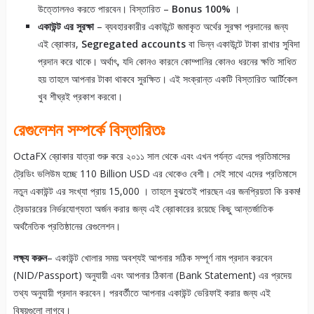
উত্তোলনও করতে পারবেন। বিস্তারিত –
Bonus 100%
।
একাউন্ট এর সুরক্ষা
– ব্যবহারকারীর একাউন্টে জমাকৃত অর্থের সুরক্ষা প্রদানের জন্য
এই ব্রোকার,
Segregated accounts
বা ভিন্ন একাউন্টে টাকা রাখার সুবিদা
প্রদান করে থাকে। অর্থাৎ, যদি কোনও কারনে কোম্পানির কোনও ধরনের ক্ষতি সাধিত
হয় তাহলে আপনার টাকা থাকবে সুরক্ষিত। এই সংক্রান্ত একটি বিস্তারিত আর্টিকেল
খুব শীঘ্রই প্রকাশ করবো।
রেগুলেশন সম্পর্কে বিস্তারিতঃ
OctaFX ব্রোকার যাত্রা শুরু করে ২০১১ সাল থেকে এবং এখন পর্যন্ত এদের প্রতিমাসের
ট্রেডিং ভলিউম হচ্ছে 110 Billion USD এর থেকেও বেশী। সেই সাথে এদের প্রতিমাসে
নতুন একাউন্ট এর সংখ্যা প্রায় 15,000 । তাহলে বুঝতেই পারছেন এর জনপ্রিয়তা কি রকম!
ট্রেডাররের নির্ভরযোগ্যতা অর্জন করার জন্য এই ব্রোকারের রয়েছে কিছু আন্তর্জাতিক
অর্থনৈতিক প্রতিষ্ঠানের রেগুলেশন।
লক্ষ্য করুন
– একাউন্ট খোলার সময় অবশ্যই আপনার সঠিক সম্পূর্ণ নাম প্রদান করবেন
(NID/Passport) অনুযায়ী এবং আপনার ঠিকানা (Bank Statement) এর প্রদেয়
তথ্য অনুযায়ী প্রদান করবেন। পরবর্তীতে আপনার একাউন্ট ভেরিফাই করার জন্য এই
বিষয়গুলো লাগবে।