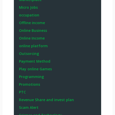
Micro Jobs
occupation
Offline income
Online Business
Online Income
online platform
Outsorcing
Payment Method
Play online Games
Programming
Promotions
PTC
Revenue Share and invest plan
Scam Alert