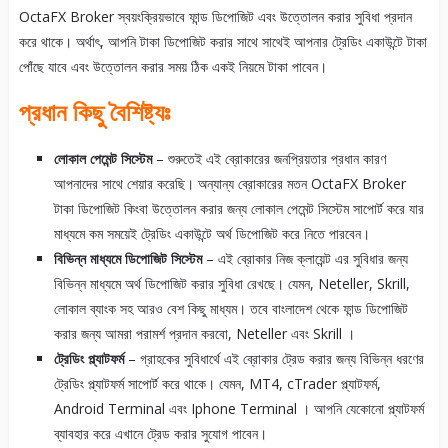
OctaFX Broker স্বয়ংক্রিয়ভাবে ফান্ড ডিপোজিট এবং উত্তোলন করার সুবিধা প্রদান
করে থাকে। অর্থাৎ, আপনি টাকা ডিপোজিট করার সাথে সাথেই আপনার ট্রেডিং একাউন্টে টাকা
পোঁছে যাবে এবং উত্তোলন করার সময় ঠিক একই নিয়মে টাকা পাবেন।
প্রধান কিছু বৈশিষ্ট্যঃ
লোকাল পেমেন্ট সিস্টেম
– শুরুতেই এই ব্রোকারের জনপ্রিয়তার প্রধান কারণ
আপনাদের সাথে শেয়ার করেছি। অন্যান্য ব্রোকারের মতন OctaFX Broker
টাকা ডিপোজিট কিংবা উত্তোলন করার জন্য লোকাল পেমেন্ট সিস্টেম সাপোর্ট করে যার
মাধ্যমে কম সময়েই ট্রেডিং একাউন্টে অর্থ ডিপোজিট করে নিতে পারবেন।
বিভিন্ন মাধ্যমে ডিপোজিট সিস্টেম
– এই ব্রোকার নিজ ক্লায়েন্ট এর সুবিধার জন্য
বিভিন্ন মাধ্যমে অর্থ ডিপোজিট করার সুবিধা রেখছে। যেমন, Neteller, Skrill,
লোকাল ব্যাংক সহ আরও বেশ কিছু মাধ্যম। তবে বাংলাদেশ থেকে ফান্ড ডিপোজিট
করার জন্য আমরা পরামর্শ প্রদান করবো, Neteller এবং Skrill ।
ট্রেডিং প্ল্যাটফর্ম
– গ্রাহকের সুবিধার্থে এই ব্রোকার ট্রেড করার জন্য বিভিন্ন ধরণের
ট্রেডিং প্ল্যাটফর্ম সাপোর্ট করে থাকে। যেমন, MT4, cTrader প্ল্যাটফর্ম,
Android Terminal এবং Iphone Terminal । আপনি যেকোনো প্ল্যাটফর্ম
ব্যাবহার করে এখানে ট্রেড করার সুযোগ পাবেন।