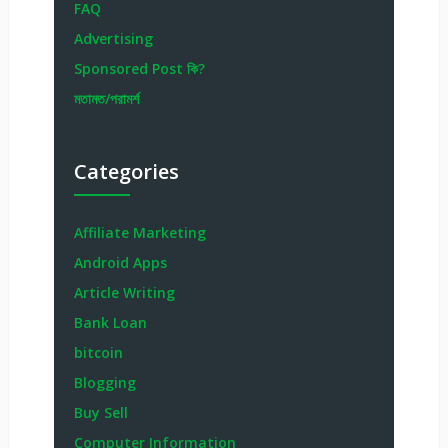
FAQ
Advertising
Sponsored Post কি?
মতামত/পরামর্শ
Categories
Affiliate Marketing
Android Apps
Article Writing
Bank Loan
bitcoin
Blogging
Buy Sell
Computer Information