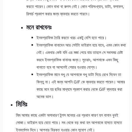
করতে পারেন। কোন বাধা বা রুলস নেই। কোন পরিসংখ্যান, ডাটা, ফলাফল,
রিসার্চ প্রকাশ করার জন্য ব্যবহার করতে পারনে।
মনে রাখবেনঃ
ইনফগ্রাফিক তৈরি করতে খরচ একটু বেশি হতে পারে।
ইনফগ্রাফিক বানাবেন আর সেইটা ভাইরাল হয়ে যাবে, এমন কোন কথা
নেই। একবার কেউ যদি এর মজা পেয়ে যায় তাহলে সে সবসময় চেষ্টা
করবে ইনফগ্রাফিক বানানর জন্য। সুতরাং, আপনাকে এমন কিছু
বানাতে হবে যা আসলেই শেয়ার হওয়ার যোগ্য।
ইনফগ্রাফিক মানে শুধু যে আপনাকে শুধু ডাটা দিয়ে রেখে দিবেন তা
কিন্তু না। এই জন্য আপনি GIF কে ব্যবহার করতে পারেন। আমার
কাছে মনে হয় ছবির মাধ্যমে প্রকাশ করার থেকে GIF ব্যবহার করা
অনেক ভাল।
মিমিঃ
মিম আমার কাছে একটা অসাধারণ টুলস মনেহয় এর প্রধান কারণ হল বানান খুবই
সোজা। ভাইরাল হয়ে যেতে পারে। সব থেকে বড় কথা হল আপনাকে হাসতে হাসতে
ইনফর্মেশন দিবে। আপনার বিরক্ত হওয়ার কোন সুযোগ নেই।