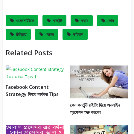
ওয়েবসাইটকে
কনটেন্ট
করবে
কোন
চিন্তিত
ধরনের
ভাইরাল
Related Posts
Facebook Content
Strategy বিষয়ে কার্যকর Tips
কেন কনটেন্ট রাইটিং দিয়ে অনলাইন
প্রফেশন শুরু করবেন