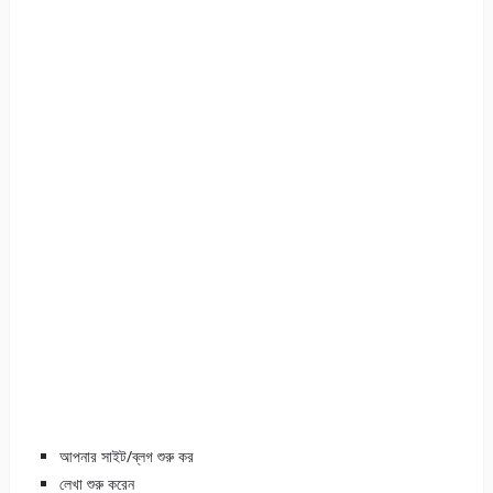
আপনার সাইট/ব্লগ শুরু কর
লেখা শুরু করেন