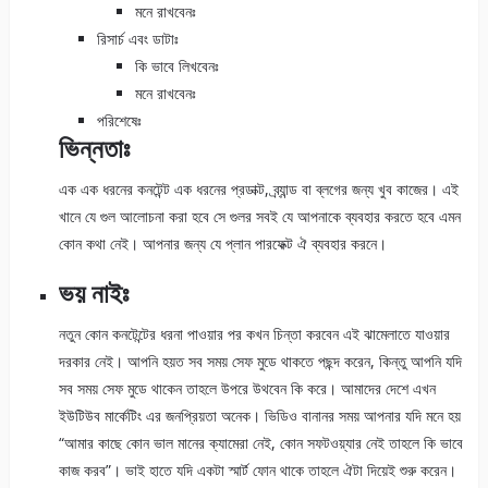
মনে রাখবেনঃ
রিসার্চ এবং ডাটাঃ
কি ভাবে লিখবেনঃ
মনে রাখবেনঃ
পরিশেষেঃ
ভিন্নতাঃ
এক এক ধরনের কনটেন্ট এক ধরনের প্রডাক্ট, ব্র্যান্ড বা ব্লগের জন্য খুব কাজের। এই
খানে যে গুল আলোচনা করা হবে সে গুলর সবই যে আপনাকে ব্যবহার করতে হবে এমন
কোন কথা নেই। আপনার জন্য যে প্লান পারফেক্ট ঐ ব্যবহার করনে।
ভয় নাইঃ
নতুন কোন কনটেন্টের ধরনা পাওয়ার পর কখন চিন্তা করবেন এই ঝামেলাতে যাওয়ার
দরকার নেই। আপনি হয়ত সব সময় সেফ মুডে থাকতে পছন্দ করেন, কিন্তু আপনি যদি
সব সময় সেফ মুডে থাকেন তাহলে উপরে উথবেন কি করে। আমাদের দেশে এখন
ইউটিউব মার্কেটিং এর জনপ্রিয়তা অনেক। ভিডিও বানানর সময় আপনার যদি মনে হয়
“আমার কাছে কোন ভাল মানের ক্যামেরা নেই, কোন সফটওয়্যার নেই তাহলে কি ভাবে
কাজ করব”। ভাই হাতে যদি একটা স্মার্ট ফোন থাকে তাহলে ঐটা দিয়েই শুরু করেন।