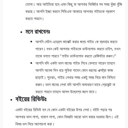
তোলা। আর আইডিয়া হবে এমন কিছু যা আপনার ভিজিটর সব সময় খুঁজা খুঁজি
করছে। আপনি ইচ্ছা করলে পিডিএফ আকারে আপনার গাইডকে প্রকাশ
করতে পারনে।
মনে রাখবেনঃ
আপনি মেইল এড্রেস কালেক্ট করার জন্য গাইড কে ব্যবহার করতে
পারেন। যখন কেই আপনার গাইডকে ডাউনলোড করতে চাইল, তখন
তাকে বলতে পারনে “
গাইড
ডাউনলোড
করতে
রেজিস্টার
করুন
।
”
আপনি যদি একটা ভাল মানের গাইড লিখে ফেলতে পারেন তাহলে
আপনি অনেক দিন ধরে সুবিধা পাবেন কোন ধরনের এক্সট্রা কাজ
ছাড়াই। সুতরাং, গাইড লেখার সময় একটু সময় নিয়ে মান নিশ্চিত
করুন। ভাল মানের লেখা যদি আপনি অসাধারণ ভাবে প্রেজেন্ট না
করতে পারনে তাহলে আসল উদ্দ্যেশ্য জলে যাবে।
বইয়ের রিভিউঃ
একটা বইয়ের রিভিউ হল যে কোন একটা বইয়ের উপর লেখা। বইটা পড়ার পর
আপনার ভাল লাগা, খারাপ লাগা, কোন বিষয়টা আরো ভাল করার দরকার ছিল। এই
বিষয় গুল নিয়ে আলোচনা করা।