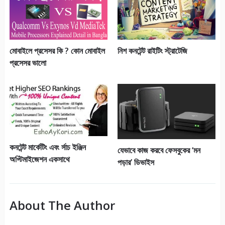
মোবাইলে প্রসেসর কি ? কোন মোবাইল
নিশ কনটেন্ট রাইটিং স্ট্রাটেজি
প্রসেসর ভালো
কনটেন্ট মার্কেটিং এবং র্সাচ ইঞ্জিন
যেভাবে কাজ করবে ফেসবুকের ‘মন
অপ্টিমাইজেশন একসাথে
পড়ার’ ডিভাইস
About The Author