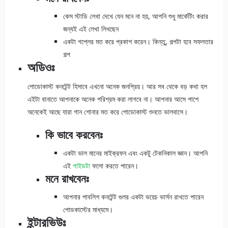
কেস স্টাডি লেখা দেখে যেন মনে না হয়, আপনি শুধু মার্কেটিং করার
জন্যই এই লেখা লিখছেন
একটা গপ্লের মত করে প্রকাশ করেন। কিন্তু, গল্পটা হবে সফলতার
গল্প
অডিওঃ
পোডোকাস্ট কনটেন্ট হিসাবে এখনো অনেক জনপ্রিয়। আর সব থেকে বড় কথা হল
এইটা বানাতে আপনাকে অনেক পরিশ্রম করা লাগবে না। আপনার আসে পাশে
অনেকেই আছে যারা গান শোনার মত করে পোডোকাস্ট শুনতে ভালবাসে।
কি ভাবে করবেনঃ
একটা ভাল মানের মাইক্রফন এবং একটু টেকনিকাল জ্ঞান। আপনি
এই
গাইডটা
ফলো করতে পারেন।
মনে রাখবেনঃ
আপনার পাবলিশ কনটেন্ট গুলর একটা ভয়েচ ভার্সন রাখতে পারেন
পোডকাস্টের মাধ্যমে।
ইন্টারভিউঃ