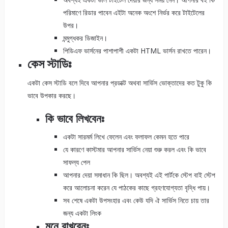
পরিমাণে রিডার পাবেন এইটা অনেক অংশে নির্ভর করে টাইটেলের
উপর।
মন্মুগ্ধকর ডিজাইন।
পিডিএফ ভার্সনের পাশাপাশী একটা HTML ভার্সন রাখতে পারেন।
কেস স্টাডিঃ
একটা কেস স্টাডি বলে দিবে আপনার প্রডাক্ট অথবা সার্ভিস ভোক্তাদের কত টুকু কি
ভাবে উপকার করছে।
কি ভাবে লিখবেনঃ
একটা সারমর্ম লিখে ফেলেন এবং ফলাফল কেমন হতে পারে
যে কারণে কাস্টমার আপনার সার্ভিস নেয়া শুরু করল এবং কি ভাবে
সাফল্য পেল
আপনার দেয়া সমাধান কি ছিল। অবশ্যই এই পার্টকে স্টেপ বাই স্টেপ
করে আলোচনা করেন যে পাঠকের কাছে গ্রহণযোগ্যতা বৃদ্ধি পায়।
সব শেষে একটা উপসংহার এবং কেউ যদি ঐ সার্ভিস নিতে চায় তার
জন্য একটা লিংক
মনে রাখবেনঃ