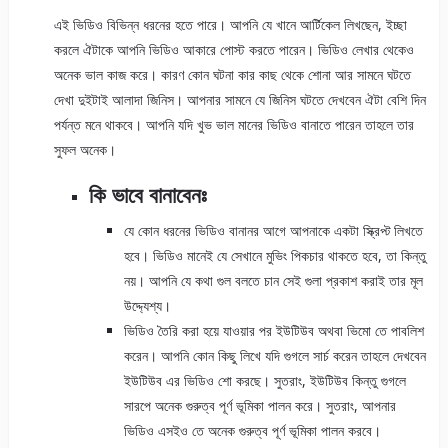
এই ভিডিও বিভিন্ন ধরনের হতে পারে। আপনি যে খানে আর্টিকেল লিখছেন, ইচ্ছা
করলে ঐটাকে আপনি ভিডিও আকারে পোস্ট করতে পারেন। ভিডিও লেখার থেকেও
অনেক ভাল কাজ করে। কারণ কোন ঘটনা কার কাছ থেকে শোনা আর সামনে ঘটতে
দেখা দুইটাই আলাদা জিনিস। আপনার সামনে যে জিনিস ঘটতে দেখবেন ঐটা বেশি দিন
পর্যন্ত মনে থাকবে। আপনি যদি খুভ ভাল মানের ভিডিও বানাতে পারেন তাহলে তার
সুফল অনেক।
কি ভাবে বানাবেনঃ
যে কোন ধরনের ভিডিও বানানর আগে আপনাকে একটা স্ক্রিপ্ট লিখতে
হবে। ভিডিও মানেই যে সেখানে মুভিং পিকচার থাকতে হবে, তা কিন্তু
নয়। আপনি যে কথা গুল বলতে চান সেই গুলা প্রকাশ করাই তার মূল
উদ্দ্যেশ্য।
ভিডিও তৈরি করা হয়ে যাওয়ার পর ইউটিউব অথবা ভিমো তে পাবলিশ
করেন। আপনি কোন কিছু লিখে যদি গুগলে সার্চ করেন তাহলে দেখবেন
ইউটিউব এর ভিডিও শো করছে। সুতরাং, ইউটিউব কিন্তু গুগলে
সারপে অনেক গুরুত্ব পূর্ণ ভূমিকা পালন করে। সুতরাং, আপনার
ভিডিও এসইও তে অনেক গুরুত্ব পূর্ণ ভূমিকা পালন করবে।