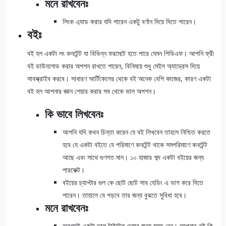
মনে রাখবেনঃ
লিংক এ্যাড করার যদি পারেন একটু বর্ণান দিয়ে দিতে পারেন।
বইঃ
বই হল একটা লং কনটেন্ট যা বিভিন্ন ফরমেটে হতে পারে যেমন পিডিএফ। আপনি ফ্রী
বই ডাউনলোড করার অপশন রাখতে পারেন, বিনিময়ে শুধু মেইল অ্যাড্রেস দিয়ে
সাবস্ক্রাইব করবে। সাধারণ আর্টিকেলের থেকে বই অনেক বেশি কাজের, কারণ একটা
বই হল আপনার জ্ঞান শেয়ার করার সব থেকে ভাল অপশন।
কি ভাবে লিখবেনঃ
আপনি যদি কখন চিন্তা করেন যে বই লিখবেন তাহলে নিশ্চিত করতে
হবে যে একটা বইতে যে পরিমাণে কনটেন্ট থাকে সমপরিমাণে কনটেন্ট
আছে এবং সাথে গুণগত মান। ১০ হাজার শব্দ একটা বইয়ের জন্য
পারফেক্ট।
বইয়ের চ্যাপ্টার গুল কে ছোট ছোট সাব হেডিং এ ভাগ করে দিতে
পারেন। তাহালে যে পড়বে তার জন্য বুঝতে সুবিধা হবে।
মনে রাখবেনঃ
অবশ্যই একটা ভাল টাইটেল দেয়ার জন্য সময় নেন। আপনার বই কি