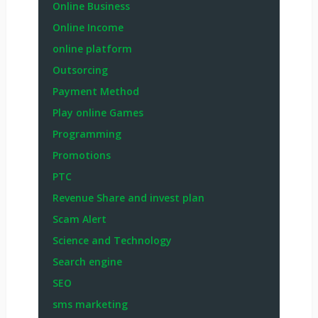
Online Business
Online Income
online platform
Outsorcing
Payment Method
Play online Games
Programming
Promotions
PTC
Revenue Share and invest plan
Scam Alert
Science and Technology
Search engine
SEO
sms marketing