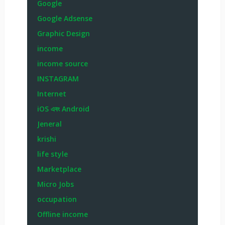
Google
Google Adsense
Graphic Design
income
income source
INSTAGRAM
Internet
iOS এবং Android
Jeneral
krishi
life style
Marketplace
Micro Jobs
occupation
Offline income