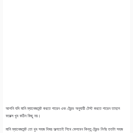
আপনি যদি মানি ম্যানেজমেন্ট করতে পারেন এবং ট্রেন্ড অনুযায়ী টেস্ট করতে পারেন তাহলে
ফরেক্স খুব কঠিন কিছু নয়।
মানি ম্যানেজমেন্ট তো খুব সহজ বিষয় অল্পতেই শিখে ফেলবেন কিন্তু ট্রেন্ড নির্ণয় ততটা সহজ