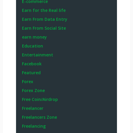
E-commerce
Earn for the Real life
Earn From Data Entry
Earn From Social Site
earn money
Education
Entertainment
Facebook
Featured
Forex
Forex Zone
Free Coin/Airdrop
Freelancer
Freelancers Zone
Freelancing