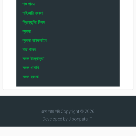
পশু পালন
পাইকারি ব্যবসা
ফ্রিল্যান্সিং টিপস
ব্যবসা
ব্যবসা গাইডলাইন
মাছ পালন
সফল উদ্যোক্তা
সফল খামারি
সফল ব্যবসা
এসো আয় করি
Copyright © 2026.
Developed by
Jibonpata IT