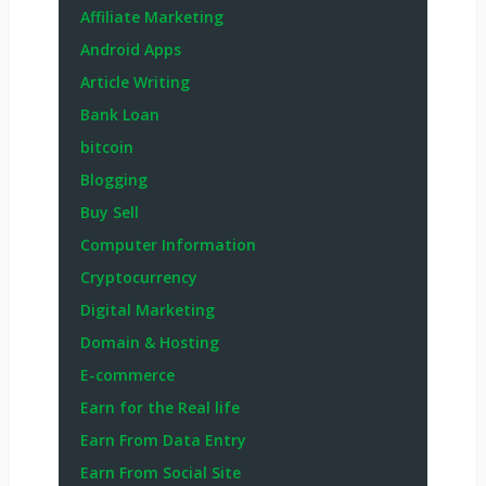
Affiliate Marketing
Android Apps
Article Writing
Bank Loan
bitcoin
Blogging
Buy Sell
Computer Information
Cryptocurrency
Digital Marketing
Domain & Hosting
E-commerce
Earn for the Real life
Earn From Data Entry
Earn From Social Site