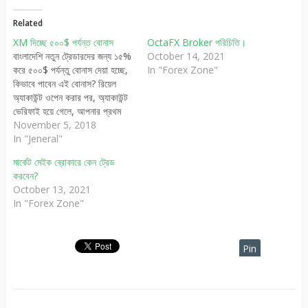
Related
XM দিচ্ছে ৫০০$ পর্যন্ত বোনাস
OctaFX Broker পরিচিতি।
বাংলাদেশি নতুন ট্রেডারদের জন্য ১৫%
October 14, 2021
করে ৫০০$ পর্যন্তু বোনাস দেয়া হচ্ছে,
In "Forex Zone"
কিভাবে পাবেন এই বোনাস? রিয়েল
অ্যাকাউন্ট ওপেন করার পর, অ্যাকাউন্ট
ভেরিফাই হয়ে গেলে, আপনার প্রথম
ডিপোজিট থেকে পরবর্তিতে ২৪ ঘন্টার
November 5, 2018
ভিতরে যতবার ডিপোজিট করবেন
In "Jeneral"
প্রতিবার ১৫% করে বোনাস পাবেন।
মার্কেট মেইক ব্রোকারে কেন ট্রেড
স্বয়ংক্রিয়ভাবে এই বোনাস, গ্রাহকের
করবেন?
ট্রেডিং একাউন্টে যোগ হয়ে যাবে এবং…
October 13, 2021
In "Forex Zone"
Pin
It