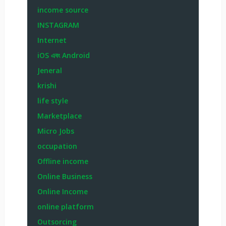
income source
INSTAGRAM
Internet
iOS এবং Android
Jeneral
krishi
life style
Marketplace
Micro Jobs
occupation
Offline income
Online Business
Online Income
online platform
Outsorcing