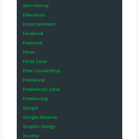
earn money
Education
Entertainment
Facebook
Featured
Forex
Forex Zone
Free Coin/Airdrop
Freelancer
Freelancers Zone
Freelancing
Google
Google Adsense
Graphic Design
income