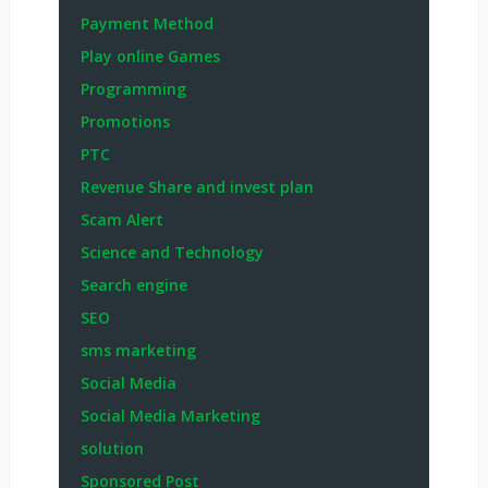
Payment Method
Play online Games
Programming
Promotions
PTC
Revenue Share and invest plan
Scam Alert
Science and Technology
Search engine
SEO
sms marketing
Social Media
Social Media Marketing
solution
Sponsored Post