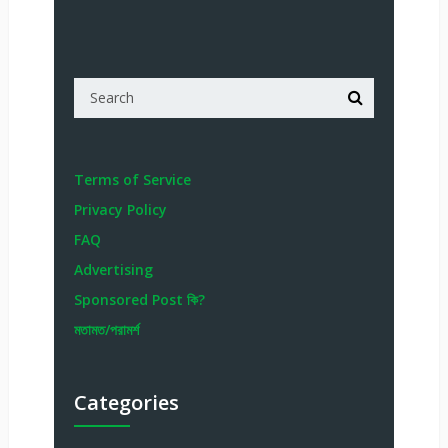
Terms of Service
Privacy Policy
FAQ
Advertising
Sponsored Post কি?
মতামত/পরামর্শ
Categories