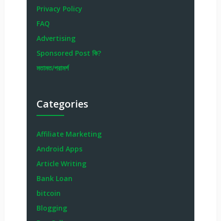
Privacy Policy
FAQ
Advertising
Sponsored Post কি?
মতামত/পরামর্শ
Categories
Affiliate Marketing
Android Apps
Article Writing
Bank Loan
bitcoin
Blogging