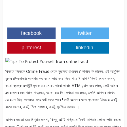
facebook
twitter
pinterest
linkedin
কিভাবে নিজেকে Online Fraud থেকে সুরক্ষিত রাখবেন ? আপনি কি জানেন, এই আধুনিক
যুগের টেকনোলজি আপনার কত ভাবে ক্ষতি করে দিতে পারে ? আপনি নিশ্চই শুনে থাকবেন,
কারো ব্যাঙ্ক একাউন্ট হ্যাক হয়ে গেছে, কারো আবার ATM হ্যাক হয়ে গেছে, কেউ আবার
ব্ল্যাকমেলার দের খপ্পরে পড়েছেন, আরো কত কি।কখনো ভেবেছেন, এগুলি আপনার সাথেও
যেকোনো দিন, যেকোনো সময় ঘটে যেতে পারে ! তাই আপনার আজ প্রয়োজন নিজেকে একটু
বদলে ফেলার, একটু শিখে নেওয়ার, একটু সুরক্ষিত হওয়ার ।
আপনার হয়তো শুনে বিশ্বাস হবেনা, কিন্তু এটাই সত্যি যে “কেউ আপনার কোনো ক্ষতি করতে
পারবেনা Online বা ইন্টারনেট এর মাধ্যমে, যদিনা আপনি নিজে তাদের সাহায্য করেন আপনার