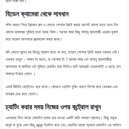
হাতে টাকা দিন।
হিডেন ক্যামেরা থেকে সাবধান
শপিং করতে গিয়ে ট্রায়াল রুম এ কোনো পোশাক ট্রাই করার আগেই ভালো ভাবে দেখে নিন
কোনো ক্যামেরা লুকিয়ে রাখা আছে কিনা। অনেক সময় কিছু অসাধু ব্যাবসায়ী এরকম কুকর্ম
করে থাকেন আপনাকে ব্ল্যাকমেল করার জন্য।
যদি কোনো সন্দেহ হয় কিন্তু প্রমান হাতে না পান, তাহলে পোশাক ট্রাই করার দরকার নেই।
একবার ভাবুন – সম্মান টা আগে, না পোশাক টা ? অনেক সময় তো অসাধু ব্যাবসায়ীরা
আপনাকে না জানিয়ে ওই লুকিয়ে রেকডিং করা ভিডিও গুলি অ্যাডাল্ট ওয়েবসাইট এ ছেড়ে দেন
সামান্য টাকার লোভে ।
একই জিনিস হোটেলেও হয়ে থাকে। কোথাও হোটেল বুকিং করলে বিশেষ করে বেডরুম এবং
বাথরুম চেক করে নেবেন।
চ্যাটিং করার সময় নিজের ওপর কন্ট্রোল রাখুন
এখনকার দিনে কারো মোবাইল হ্যাক হয়ে যাওয়া একটি অতি সাধারণ ব্যাপার। কিছু অবুঝ
মানুষ না বুঝে এমন কিছু app ইনস্টল করে নেন, যেগুলির দ্বারা প্রথমে মোবাইল এর সর্বনাশ