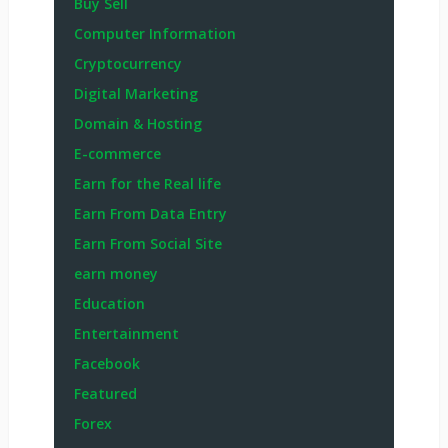
Buy Sell
Computer Information
Cryptocurrency
Digital Marketing
Domain & Hosting
E-commerce
Earn for the Real life
Earn From Data Entry
Earn From Social Site
earn money
Education
Entertainment
Facebook
Featured
Forex