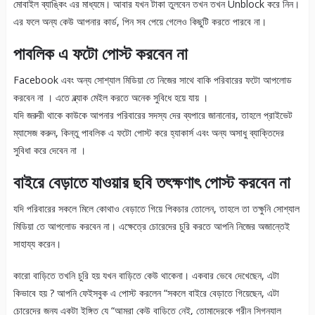
মোবাইল ব্যাঙ্কিং এর মাধ্যমে। আবার যখন টাকা তুলবেন তখন তখন Unblock করে নিন।
এর ফলে অন্য কেউ আপনার কার্ড, পিন সব পেয়ে গেলেও কিছুটি করতে পারবে না।
পাবলিক এ ফটো পোস্ট করবেন না
Facebook এবং অন্য সোশ্যাল মিডিয়া তে নিজের সাথে বাকি পরিবারের ফটো আপলোড
করবেন না । এতে ব্ল্যাক মেইল করতে অনেক সুবিধে হয়ে যায় ।
যদি জরুরী থাকে কাউকে আপনার পরিবারের সদস্য দের ব্যপারে জানানোর, তাহলে প্রাইভেট
ম্যাসেজ করুন, কিন্তু পাবলিক এ ফটো পোস্ট করে হ্যাকার্স এবং অন্য অসাধু ব্যাক্তিদের
সুবিধা করে দেবেন না ।
বাইরে বেড়াতে যাওয়ার ছবি তৎক্ষণাৎ পোস্ট করবেন না
যদি পরিবারের সকলে মিলে কোথাও বেড়াতে গিয়ে পিকচার তোলেন, তাহলে তা তক্ষুনি সোশ্যাল
মিডিয়া তে আপলোড করবেন না। এক্ষেত্রে চোরেদের চুরি করতে আপনি নিজের অজান্তেই
সাহায্য করেন।
কারো বাড়িতে তখনি চুরি হয় যখন বাড়িতে কেউ থাকেনা। একবার ভেবে দেখেছেন, এটা
কিভাবে হয় ? আপনি ফেইসবুক এ পোস্ট করলেন “সকলে বাইরে বেড়াতে গিয়েছেন, এটা
চোরেদের জন্য একটা ইঙ্গিত যে “আমরা কেউ বাড়িতে নেই, তোমাদেরকে গ্রীন সিগন্যাল