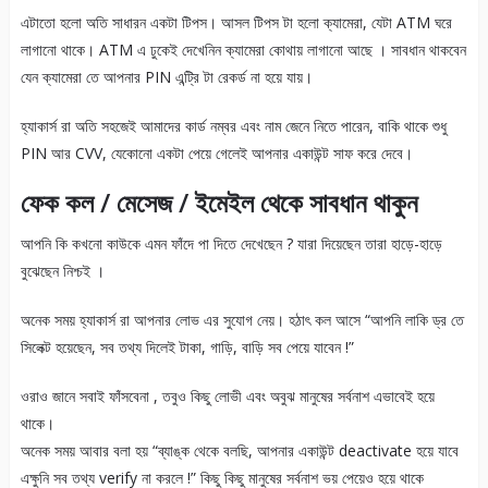
এটাতো হলো অতি সাধারন একটা টিপস। আসল টিপস টা হলো ক্যামেরা, যেটা ATM ঘরে
লাগানো থাকে। ATM এ ঢুকেই দেখেনিন ক্যামেরা কোথায় লাগানো আছে । সাবধান থাকবেন
যেন ক্যামেরা তে আপনার PIN এন্ট্রি টা রেকর্ড না হয়ে যায়।
হ্যাকার্স রা অতি সহজেই আমাদের কার্ড নম্বর এবং নাম জেনে নিতে পারেন, বাকি থাকে শুধু
PIN আর CVV, যেকোনো একটা পেয়ে গেলেই আপনার একাউন্ট সাফ করে দেবে।
ফেক কল / মেসেজ / ইমেইল থেকে সাবধান থাকুন
আপনি কি কখনো কাউকে এমন ফাঁদে পা দিতে দেখেছেন ? যারা দিয়েছেন তারা হাড়ে-হাড়ে
বুঝেছেন নিশ্চই ।
অনেক সময় হ্যাকার্স রা আপনার লোভ এর সুযোগ নেয়। হঠাৎ কল আসে “আপনি লাকি ড্র তে
সিলেক্ট হয়েছেন, সব তথ্য দিলেই টাকা, গাড়ি, বাড়ি সব পেয়ে যাবেন !”
ওরাও জানে সবাই ফাঁসবেনা , তবুও কিছু লোভী এবং অবুঝ মানুষের সর্বনাশ এভাবেই হয়ে
থাকে।
অনেক সময় আবার বলা হয় “ব্যাঙ্ক থেকে বলছি, আপনার একাউন্ট deactivate হয়ে যাবে
এক্ষুনি সব তথ্য verify না করলে !” কিছু কিছু মানুষের সর্বনাশ ভয় পেয়েও হয়ে থাকে