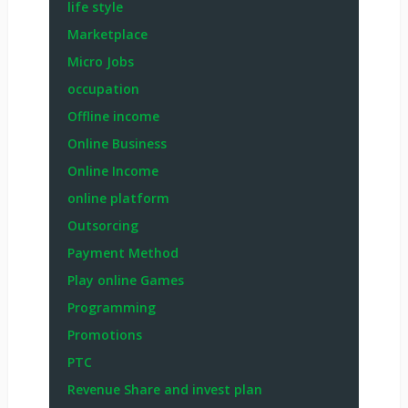
life style
Marketplace
Micro Jobs
occupation
Offline income
Online Business
Online Income
online platform
Outsorcing
Payment Method
Play online Games
Programming
Promotions
PTC
Revenue Share and invest plan