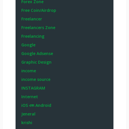
Forex Zone
Free Coin/Airdrop
Freelancer
Freelancers Zone
Freelancing
Google
Google Adsense
Graphic Design
income
income source
INSTAGRAM
Internet
iOS এবং Android
Jeneral
krishi