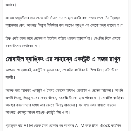
এভাবে।
এরকম দুষ্কৃতীদের হাত থেকে যদি বাঁচতে চান তাহলে একটা কথা মাথায় গেথে নিন “ব্যাঙ্ক
ম্যানেজার কেন, আপনার ফিনান্স মিনিস্টার কল করলেও ব্যাঙ্ক এর কোনো তথ্য বলবেন না !”
ঠিক একই রকম ভাবে মেসেজ বা ইমেইল পাঠিয়ে থাকেন হ্যাকার্স রা। সেগুলির দিকে কোনো
রকম উৎসাহ দেখাবেনা না।
মোবাইল ব্যাঙ্কিং এর সাহায্যে একাউন্ট এ নজর রাখুন
আপনার যে ব্যাংকেই একাউন্ট থাকুকনা কেন, মোবাইল ব্যাঙ্কিং টা শিখে নিন। এটা ভীষণ
জরুরী।
অনেক সময় আপনার একাউন্ট এ টাকার লেনদেন ঘটলেও মোবাইল এ মেসেজ আসেনা। আপনি
একটা কিন্তু-কিন্তু ভাবের মধ্যে থাকেন, ১০০% Sure হতে পারেন না । মোবাইল ব্যাঙ্কিং
ব্যবহার করলে মনের মধ্যে আর কোনো কিন্তু থাকবেনা। সব সময় নজর রাখতে পারবেন
আপনার একান্ত আপন ব্যাঙ্ক একাউন্ট টির ওপর।
প্রত্যেক বার ATM থেকে টাকা তোলার পর আপনার ATM কার্ড টিকে Block করেদিন