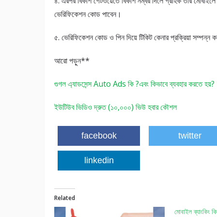
৪. এরপর বিকাশ গেটওয়েতে বিকাশ নম্বর দিলে গ্রাহক তার মোবাইলে
ভেরিফিকেশন কোড পাবেন।
৫. ভেরিফিকেশন কোড ও পিন দিয়ে টিকিট কেনার প্রক্রিয়া সম্পন্ন 
আরো পড়ুন**
গুগল এ্যাডসেন্স Auto Ads কি ?এবং কিভাবে ব্যবহার করতে হয়?
ইউটিউব ভিডিও দ্রুত (১০,০০০) ভিউ হবার কৌশল
facebook
twitter
linkedin
Related
মোবাইল ব্যাংকিং কি