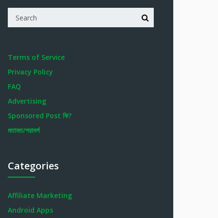
Terms of Service
Privacy Policy
FAQ
Advertising
Sponsored Post কি?
মতামত/পরামর্শ
Categories
Affiliate Marketing
Android Apps