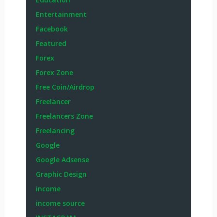
Entertainment
Facebook
Featured
Forex
Forex Zone
Free Coin/Airdrop
Freelancer
Freelancers Zone
Freelancing
Google
Google Adsense
Graphic Design
income
income source