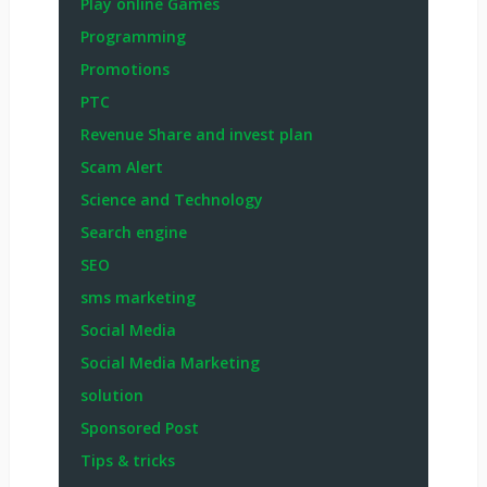
Play online Games
Programming
Promotions
PTC
Revenue Share and invest plan
Scam Alert
Science and Technology
Search engine
SEO
sms marketing
Social Media
Social Media Marketing
solution
Sponsored Post
Tips & tricks