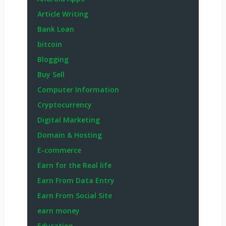
Article Writing
Bank Loan
bitcoin
Blogging
Buy Sell
Computer Information
Cryptocurrency
Digital Marketing
Domain & Hosting
E-commerce
Earn for the Real life
Earn From Data Entry
Earn From Social Site
earn money
Education