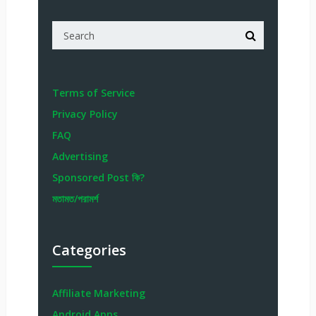
Terms of Service
Privacy Policy
FAQ
Advertising
Sponsored Post কি?
মতামত/পরামর্শ
Categories
Affiliate Marketing
Android Apps