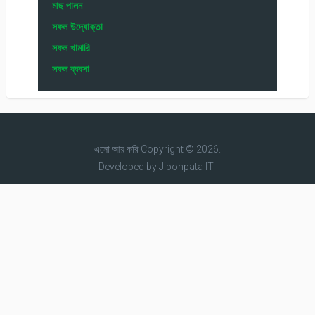
মাছ পালন
সফল উদ্যোক্তা
সফল খামারি
সফল ব্যবসা
এসো আয় করি
Copyright © 2026.
Developed by
Jibonpata IT