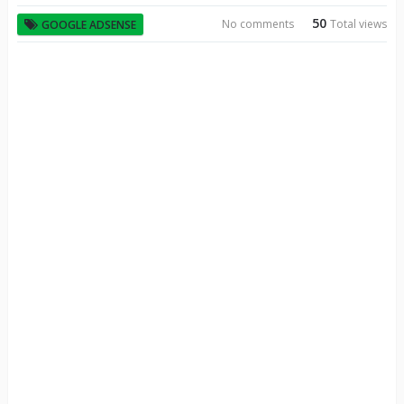
50
No comments
Total views
GOOGLE ADSENSE