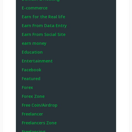
E-commerce
Earn for the Real life
Earn From Data Entry
Earn From Social Site
earn money
Education
Entertainment
Facebook
Featured
Forex
Forex Zone
Free Coin/Airdrop
Freelancer
Freelancers Zone
Freelancing