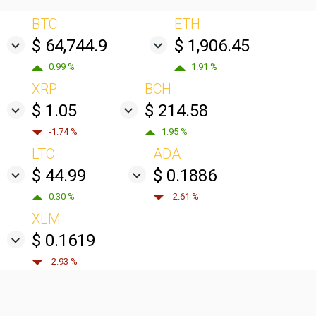
BTC
ETH
$ 64,744.9
$ 1,906.45
0.99 %
1.91 %
XRP
BCH
$ 1.05
$ 214.58
-1.74 %
1.95 %
LTC
ADA
$ 44.99
$ 0.1886
0.30 %
-2.61 %
XLM
$ 0.1619
-2.93 %