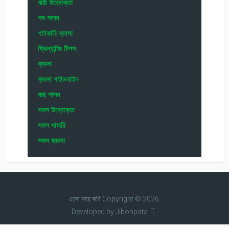
নারী উদ্যোক্তা
পশু পালন
পাইকারি ব্যবসা
ফ্রিল্যান্সিং টিপস
ব্যবসা
ব্যবসা গাইডলাইন
মাছ পালন
সফল উদ্যোক্তা
সফল খামারি
সফল ব্যবসা
এসো আয় করি
Copyright © 2026.
Developed by
Jibonpata IT