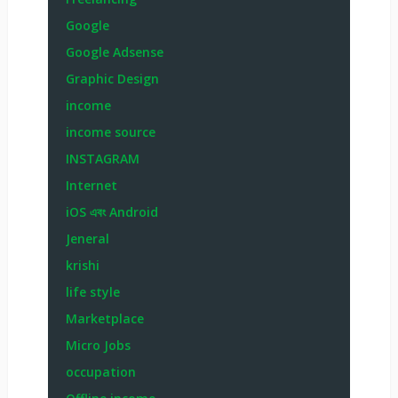
Google
Google Adsense
Graphic Design
income
income source
INSTAGRAM
Internet
iOS এবং Android
Jeneral
krishi
life style
Marketplace
Micro Jobs
occupation