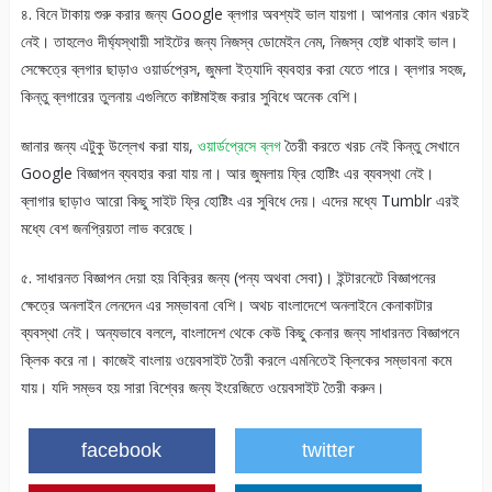
৪. বিনে টাকায় শুরু করার জন্য Google ব্লগার অবশ্যই ভাল যায়গা। আপনার কোন খরচই
নেই। তাহলেও দীর্ঘ্যস্থায়ী সাইটের জন্য নিজস্ব ডোমেইন নেম, নিজস্ব হোষ্ট থাকাই ভাল।
সেক্ষেত্রে ব্লগার ছাড়াও ওয়ার্ডপ্রেস, জুমলা ইত্যাদি ব্যবহার করা যেতে পারে। ব্লগার সহজ,
কিন্তু ব্লগারের তুলনায় এগুলিতে কাষ্টমাইজ করার সুবিধে অনেক বেশি।
জানার জন্য এটুকু উল্লেখ করা যায়,
ওয়ার্ডপ্রেসে ব্লগ
তৈরী করতে খরচ নেই কিন্তু সেখানে
Google বিজ্ঞাপন ব্যবহার করা যায় না। আর জুমলায় ফ্রি হোষ্টিং এর ব্যবস্থা নেই।
ব্লাগার ছাড়াও আরো কিছু সাইট ফ্রি হোষ্টিং এর সুবিধে দেয়। এদের মধ্যে Tumblr এরই
মধ্যে বেশ জনপ্রিয়তা লাভ করেছে।
৫. সাধারনত বিজ্ঞাপন দেয়া হয় বিক্রির জন্য (পন্য অথবা সেবা)। ইন্টারনেটে বিজ্ঞাপনের
ক্ষেত্রে অনলাইন লেনদেন এর সম্ভাবনা বেশি। অথচ বাংলাদেশে অনলাইনে কেনাকাটার
ব্যবস্থা নেই। অন্যভাবে বললে, বাংলাদেশ থেকে কেউ কিছু কেনার জন্য সাধারনত বিজ্ঞাপনে
ক্লিক করে না। কাজেই বাংলায় ওয়েবসাইট তৈরী করলে এমনিতেই ক্লিকের সম্ভাবনা কমে
যায়। যদি সম্ভব হয় সারা বিশ্বের জন্য ইংরেজিতে ওয়েবসাইট তৈরী করুন।
facebook
twitter