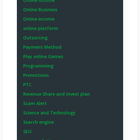
Offline income
Online Business
Online Income
online platform
Outsorcing
Payment Method
Play online Games
Programming
Promotions
PTC
Revenue Share and invest plan
Scam Alert
Science and Technology
Search engine
SEO