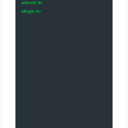
আউটসোর্সিং কি?
ফ্রীল্যান্সিং কি?