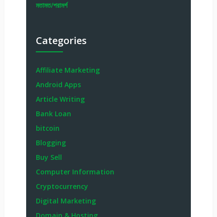
মতামত/পরামর্শ
Categories
Affiliate Marketing
Android Apps
Article Writing
Bank Loan
bitcoin
Blogging
Buy Sell
Computer Information
Cryptocurrency
Digital Marketing
Domain & Hosting