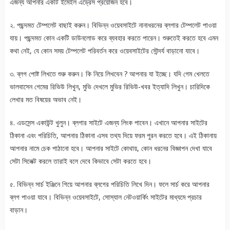
এজন্য আপনার একটি ইমেইল এড্রেস প্রয়োজন হবে।
২. পছন্দমত টেম্পলেট বাছাই করুন। বিভিন্ন ওয়েবসাইটে নানাধরনের ব্লগার টেম্পলেট পাওয়া
যায়। পছন্দমত কোন একটি ডাউনলোড করে ব্যবহার করতে পারেন। শুরুতেই করতে হবে এমন
কথা নেই, যে কোন সময় টেম্পলেট পরিবর্তন করে ওয়েবসাইটের সৌন্দর্য বাড়ানো যাবে।
৩. ব্লগ পোষ্ট লিখতে শুরু করুন। কি নিয়ে লিখবেন ? আপনার যা ইচ্ছে। যদি গেম খেলতে
ভালবাসেন গেমের রিভিউ লিখুন, মুভি দেখলে মুভির রিভিউ-খবর ইত্যাদি লিখুন। চারিদিকে
লেখার মত বিষয়ের অভাব নেই।
৪. এডসেন্স একাউন্ট খুলুন। ব্লগার সাইটে এজন্য লিংক পাবেন। এখানে আপনার সাইটের
ঠিকানা এবং পরিচিতি, আপনার ঠিকানা এসব তথ্য দিয়ে ফরম পুরন করতে হবে। এই ঠিকানায়
আপনার নামে চেক পাঠানো হবে। আপনার সাইটে কোথায়, কোন ধরনের বিজ্ঞাপন দেখা যাবে
সেটা সিলেক্ট করলে তারাই বলে দেবে কিভাবে সেটা করতে হবে।
৫. বিভিন্ন সার্চ ইঞ্জিনে গিয়ে আপনার ব্লগের পরিচিতি লিখে দিন। ফলে সার্চ করে আপনার
ব্লগ পাওয়া যাবে। বিভিন্ন ওয়েবসাইটে, সোস্যাল নেটওয়ার্কিং সাইটের মাধ্যমে প্রচার
বাড়ান।