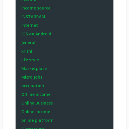
income source
INSTAGRAM
Internet
iOS এবং Android
Jeneral
krishi
life style
Marketplace
Micro Jobs
occupation
Offline income
Online Business
Online Income
online platform
Outsorcing