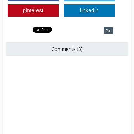
pinterest
linkedin
Pin
It
Comments (3)