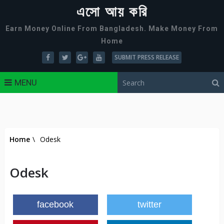
এসো আয় করি
Earn Money Online From Bangladesh. Make Money From
Home
SUBMIT PRESS RELEASE
MENU
Home
\
Odesk
Odesk
facebook
twitter