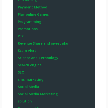
Payment Method
Play online Games
Programming
Promotions
PTC
Revenue Share and invest plan
Scam Alert
Science and Technology
Search engine
SEO
sms marketing
Social Media
Social Media Marketing
solution