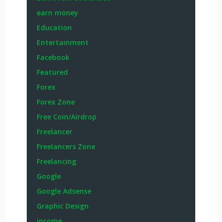
earn money
Education
Entertainment
Facebook
Featured
Forex
Forex Zone
Free Coin/Airdrop
Freelancer
Freelancers Zone
Freelancing
Google
Google Adsense
Graphic Design
income