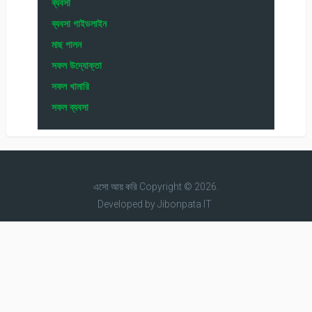
ব্যবসা
ব্যবসা গাইডলাইন
মাছ পালন
সফল উদ্যোক্তা
সফল খামারি
সফল ব্যবসা
এসো আয় করি
Copyright © 2026.
Developed by
Jibonpata IT