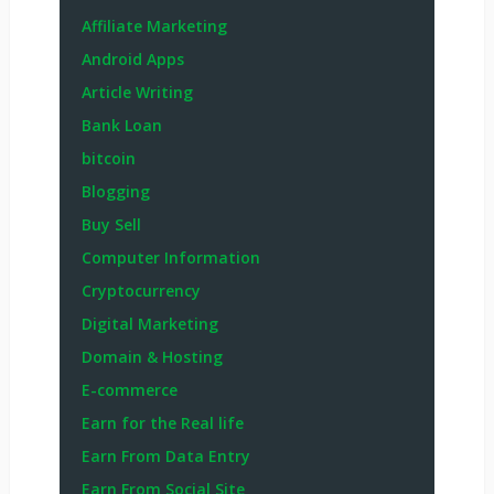
Affiliate Marketing
Android Apps
Article Writing
Bank Loan
bitcoin
Blogging
Buy Sell
Computer Information
Cryptocurrency
Digital Marketing
Domain & Hosting
E-commerce
Earn for the Real life
Earn From Data Entry
Earn From Social Site