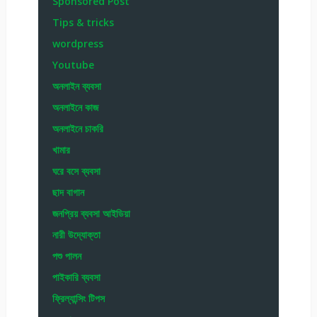
Sponsored Post
Tips & tricks
wordpress
Youtube
অনলাইন ব্যবসা
অনলাইনে কাজ
অনলাইনে চাকরি
খামার
ঘরে বসে ব্যবসা
ছাদ বাগান
জনপ্রিয় ব্যবসা আইডিয়া
নারী উদ্যোক্তা
পশু পালন
পাইকারি ব্যবসা
ফ্রিল্যান্সিং টিপস