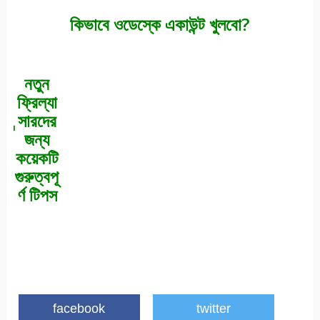
কিভাবে ওডেস্কে একাউন্ট খুলবো?
নতুন
ফ্রিল্যা
ন্সারদের
জন্য
কয়েকটি
গুরুত্বপূ
র্ণ টিপস
facebook
twitter