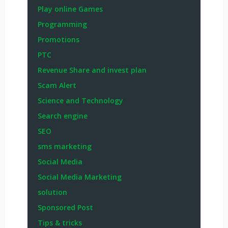
Play online Games
Programming
Promotions
PTC
Revenue Share and invest plan
Scam Alert
Science and Technology
Search engine
SEO
sms marketing
Social Media
Social Media Marketing
solution
Sponsored Post
Tips & tricks