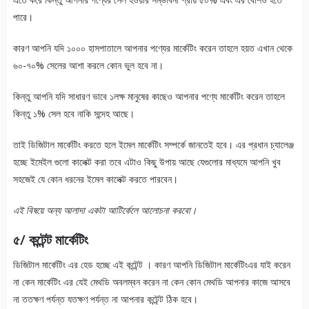
পারে।
কারণ আপনি যদি ১০০০ হাসপাতালে আপনার পণ্যের মার্কেটিং করেন তাহলে হয়ত এখান থেকে
৬০-৭০% সেলের আশা করলে কোন ভুল হবে না।
কিন্তু আপনি যদি সাধারণ ভাবে ১লক্ষ মানুষের কাছেও আপনার পণ্যে মার্কেটিং করেন তাহলে
কিন্তু ১% সেল হবে নাকি সন্দেহ আছে।
তাই ডিজিটাল মার্কেটিং করতে হলে ইমেল মার্কেটিং সম্পর্কে জানতেই হবে। এর প্রধান চ্যালেঞ্জ
হচ্ছে ইমেইল গুলো কালেক্ট করা তবে এটাও কিছু উপায় আছে যেগুলোর মাধ্যমে আপনি খুব
সহজেই যে কোন ধরনের ইমেল কালেক্ট করতে পারবেন।
এই বিষয়ে অন্য আলাদা একটা আটির্কেলে আলোচনা করবো।
৫/ কন্টেন্ট মার্কেটিং
ডিজিটাল মার্কেটিং এর হেড হচ্ছে এই কন্টেন্ট । কারণ আপনি ডিজিটাল মার্কেটিংএর যাই করেন
না কেন মার্কেটিং এর যেই মেথডি অবলম্বন করেন না কেন কোন মেথডি আপনার কাজে আসবে
না ততক্ষণ পর্যন্ত যতক্ষণ পর্যন্ত না আপনার কন্টেন্ট ঠিক হবে।