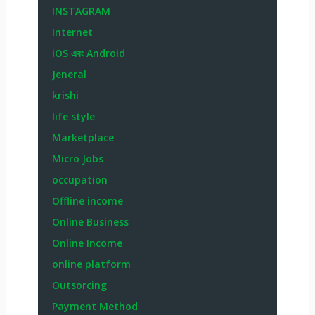
INSTAGRAM
Internet
iOS এবং Android
Jeneral
krishi
life style
Marketplace
Micro Jobs
occupation
Offline income
Online Business
Online Income
online platform
Outsorcing
Payment Method