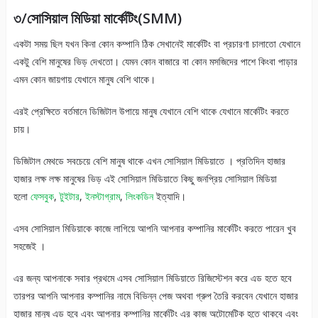
৩/সোসিয়াল মিডিয়া মার্কেটিং
(SMM)
একটা সময় ছিল যখন কিনা কোন কম্পানি ঠিক সেখানেই মার্কেটিং বা প্রচারণা চালাতো যেখানে
একটু বেশি মানুষের ভিড় দেখতো। যেমন কোন বাজারে বা কোন মসজিদের পাশে কিংবা পাড়ার
এমন কোন জায়গায় যেখানে মানুষ বেশি থাকে।
এরই প্রেক্ষিতে বর্তমানে ডিজিটাল উপায়ে মানুষ যেখানে বেশি থাকে যেখানে মার্কেটিং করতে
চায়।
ডিজিটাল মেথডে সবচেয়ে বেশি মানুষ থাকে এখন সোসিয়াল মিডিয়াতে । প্রতিদিন হাজার
হাজার লক্ষ লক্ষ মানুষের ভিড় এই সোসিয়াল মিডিয়াতে কিছু জনপ্রিয় সোসিয়াল মিডিয়া
হলো
ফেসবুক
,
টুইটার
,
ইনস্টাগ্রাম
,
লিংকডিন
ইত্যাদি।
এসব সোসিয়াল মিডিয়াকে কাজে লাগিয়ে আপনি আপনার কম্পানির মার্কেটিং করতে পারেন খুব
সহজেই ।
এর জন্য আপনাকে সবার প্রথমে এসব সোসিয়াল মিডিয়াতে রিজিস্টেশন করে এড হতে হবে
তারপর আপনি আপনার কম্পানির নামে বিভিন্ন পেজ অথবা গ্রুপ তৈরি করবেন যেখানে হাজার
হাজার মানুষ এড হবে এবং আপনার কম্পানির মার্কেটিং এর কাজ অটোমেটিক হতে থাকবে এবং