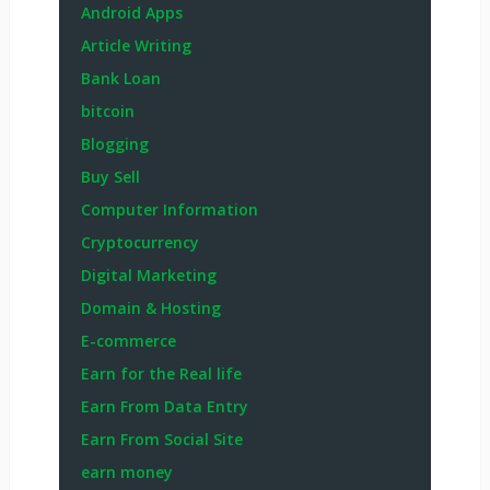
Android Apps
Article Writing
Bank Loan
bitcoin
Blogging
Buy Sell
Computer Information
Cryptocurrency
Digital Marketing
Domain & Hosting
E-commerce
Earn for the Real life
Earn From Data Entry
Earn From Social Site
earn money