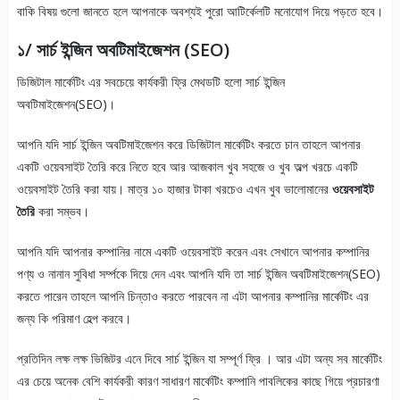
বাকি বিষয় গুলো জানতে হলে আপনাকে অবশ্যই পুরো আটির্কেলটি মনোযোগ দিয়ে পড়তে হবে।
১/ সার্চ ইন্জিন অবটিমাইজেশন (SEO)
ডিজিটাল মার্কেটিং এর সবচেয়ে কার্যকরী ফ্রি মেথডটি হলো সার্চ ইন্জিন
অবটিমাইজেশন(SEO)।
আপনি যদি সার্চ ইন্জিন অবটিমাইজেশন করে ডিজিটাল মার্কেটিং করতে চান তাহলে আপনার
একটি ওয়েবসাইট তৈরি করে নিতে হবে আর আজকাল খুব সহজে ও খুব অল্প খরচে একটি
ওয়েবসাইট তৈরি করা যায়। মাত্র ১০ হাজার টাকা খরচেও এখন খুব ভালোমানের
ওয়েবসাইট
তৈরি
করা সম্ভব।
আপনি যদি আপনার কম্পানির নামে একটি ওয়েবসাইট করেন এবং সেখানে আপনার কম্পানির
পণ্য ও নানান সুবিধা সর্ম্পকে দিয়ে দেন এবং আপনি যদি তা সার্চ ইন্জিন অবটিমাইজেশন(SEO)
করতে পারেন তাহলে আপনি চিন্তাও করতে পারবেন না এটা আপনার কম্পানির মার্কেটিং এর
জন্য কি পরিমাণ হেল্প করবে।
প্রতিদিন লক্ষ লক্ষ ভিজিটর এনে দিবে সার্চ ইন্জিন যা সম্পূর্ণ ফ্রি । আর এটা অন্য সব মার্কেটিং
এর চেয়ে অনেক বেশি কার্যকরী কারণ সাধারণ মার্কেটিং কম্পানি পাবলিকের কাছে গিয়ে প্রচারণা