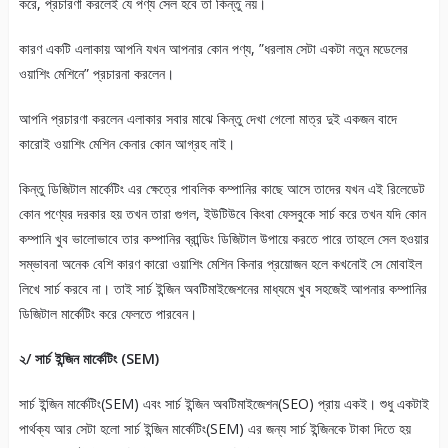
করে, প্রচারণা করলেই যে পণ্য সেল হবে তা কিন্তু নয়।
কারণ একটি এলাকায় আপনি যখন আপনার কোন পণ্য, ”ধরলাম সেটা একটা নতুন মডেলের
ওয়াশিং মেশিনে” প্রচারনা করলেন।
আপনি প্রচারণা করলেন এলাকার সবার মাঝে কিন্তু দেখা গেলো মাত্র দুই একজন বাদে
কারোই ওয়াশিং মেশিন কেনার কোন আগ্রহ নাই।
কিন্তু ডিজিটাল মার্কেটিং এর ক্ষেত্রে পাবলিক কম্পানির কাছে আসে তাদের যখন এই রিলেডেট
কোন পণ্যের দরকার হয় তখন তারা গুগল, ইউটিউবে কিংবা ফেসবুকে সার্চ করে তখন যদি কোন
কম্পানি খুব ভালোভাবে তার কম্পানির ব্রান্ডিং ডিজিটাল উপায়ে করতে পারে তাহলে সেল হওয়ার
সম্ভাবনা অনেক বেশি কারণ কারো ওয়াশিং মেশিন কিনার প্রয়োজন হলে কখনোই সে মোবাইল
লিখে সার্চ করবে না। তাই সার্চ ইন্জিন অবটিমাইজেশনের মাধ্যমে খুব সহজেই আপনার কম্পানির
ডিজিটাল মার্কেটিং করে ফেলতে পারবেন।
২/ সার্চ ইন্জিন মার্কেটিং (SEM)
সার্চ ইন্জিন মার্কেটিং(SEM) এবং সার্চ ইন্জিন অবটিমাইজেশন(SEO) প্রায় একই। শুধু একটাই
পার্থক্য আর সেটা হলো সার্চ ইন্জিন মার্কেটিং(SEM) এর জন্য সার্চ ইন্জিনকে টাকা দিতে হয়