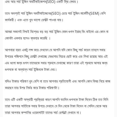
এবং আর সার্চ ইন্জিন অবটিমাইজেশন(SEO) একটি ফ্রি মেথড।
তবে অবশ্যই সার্চ ইন্জিন অবটিমাইজেনের(SEO) চেয়ে সার্চ ইন্জিন মার্কেটিং(SEM) বেশি
কার্যকরী। এবং এতে খুব ভালো রের্সাল্ট পাওয়া যায়।
আমরা সকলেই নিশ্চই বিশ্বের বড় বড় সার্চ ইন্জিন যেমন গুগল ইয়াহু বিং বাইদো এর কোন না
কোনটা একবার হলেও ব্যবহার করেছি ।
আপনারা হয়ত একটু লক্ষ করে দেখবেন যে আপনি যদি কোন কিছু সার্চ করেন তাহলে সবার
উপরের পজিশনে কিছু রের্সাল্ট দেখাচ্ছে যেগুলোর নিচের ছোট করে এড লিখা রয়েছে আর এই
এড গুলো জন্য গুগল তাদেরকে সবার প্রথমে দেখাচ্ছে কারণ তারা এই প্রথমে আসার জন্য
গুগলকে বা অন্যান্ন সার্চ ইন্জিনকে টাকা দেয়।
যদিও টাকার পরিমাণ খুব বেশি না তবে আপনার প্রতিযোগী এবং আপনি কোন বিষয় নিয়ে কাজ
করছেন তার উপর নির্ভর করে টাকার পরিমাণটা।
তবে এটি একটি অস্থায়ী প্রক্রিয়া কারণ আপনি যতদিন গুগলকে টাকা দিবেন ঠিক তত দিনি
তারা আপনার সাইটকে সবার উপরে দেখাবে যে দিন থেকে টাকা দিবেন না সেদিন থেকে আর
তারা আপনার কম্পানির ওয়েবসাইট তাদের সার্চ রের্সাল্টে দেখাবে না।