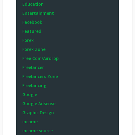
Education
Entertainment
Facebook
Featured
Forex
Forex Zone
Free Coin/Airdrop
Freelancer
Freelancers Zone
Freelancing
Google
Google Adsense
Graphic Design
income
income source