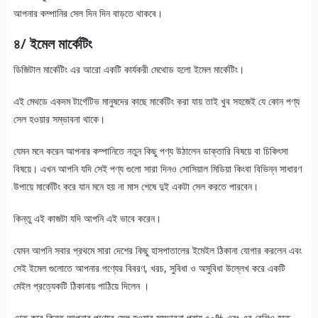
আপনার কম্পানির সেল দিন দিন বাড়তে থাকবে।
৪/ ইমেল মার্কেটিং
ডিজিটাল মার্কেটিং এর আরো একটি কার্যকরী মেথোড হলো ইমেল মার্কেটিং।
এই মেথডে একদম টার্গেটিভ মানুষদের কাছে মার্কেটিং করা যায় তাই খুব সহজেই যে কোন পণ্য
সেল হওয়ার সম্ভাবনা থাকে।
যেমন মনে করেন আপনার কম্পানিতে নতুন কিছু পণ্য উঠালেন ডাক্তারি বিষয়ে বা চিকিৎসা
বিষয়ে। এখন আপনি যদি সেই পণ্য গুলো সারা দিনও সোসিয়াল মিডিয়া কিংবা বিভিন্ন সাধারণ
উপায়ে মার্কেটিং করে যান মনে হয় না মাস শেষে দুই একটা সেল করতে পারবেন।
কিন্তু এই কাজটা যদি আপনি এই ভাবে করেন।
যেমন আপনি সবার প্রথমে সারা দেশের কিছু হাসপাতালের ইমেইল ঠিকানা যোগার করলেন এবং
সেই ইমেল গুলোতে আপনার পণ্যের বিবরণ, খরচ, সুবিধা ও অসুবিধা উল্লেখ করে একটি
মেইল প্রত্যেকটি ঠিকানায় পাঠিয়ে দিলেন ।
এতে করে কিন্তু আপনার পণ্যের সেল হওয়ার সম্ভাবনা প্রায় ৫০% এবং এর বেশিও হতে