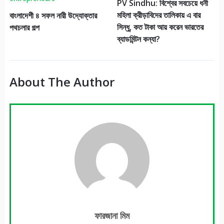
PV Sindhu: বিশ্বের সবচেয়ে ধনী
মহিলা ক্রীড়াবিদের তালিকায় এ বার
বাংলাদেশী ৪ সফল নারী উদ্যোক্তার
সিন্ধু, কত টাকা আয় করেন ভারতের
পথচলার গল্প
ব্যাডমিন্টন কন্যা?
About The Author
ফারজানা মিম