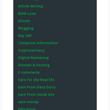
Article Writing
Bank Loan
bitcoin
Blogging
Buy Sell
Computer Information
Cryptocurrency
Digital Marketing
Domain & Hosting
E-commerce
Earn for the Real life
Earn From Data Entry
Earn From Social Site
earn money
Education