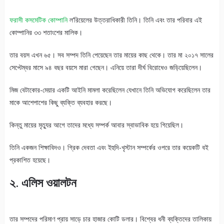
ফরাসী কসমেটিক কোম্পানি
ল’রিয়েলের উত্তরাধিকারী তিনি। তিনি এবং তার পরিবার এই
কোম্পানির ৩৩ শতাংশের মালিক।
তার বয়স এখন ৬৫। সব সম্পদ তিনি পেয়েছেন তার মায়ের কাছ থেকে। তার মা ২০১৭ সালের
সেপ্টেম্বর মাসে ৯৪ বছর বয়সে মারা গেছেন। এনিয়ে তারা দীর্ঘ বিরোধেও জড়িয়েছিলেন।
মিজ বেটাকোর-মেয়ার একটি আইনি মামলা করেছিলেন যেখানে তিনি অভিযোগ করেছিলেন তার
মাকে আশেপাশের কিছু ব্যক্তি ব্যবহার করছে।
কিন্তু মায়ের মৃত্যুর আগে তাদের মধ্যে সম্পর্ক আবার স্বাভাবিক হয়ে গিয়েছিল।
তিনি একজন শিক্ষাবিদও। গ্রিক দেবতা এবং ইহুদি-খৃস্টান সম্পর্কের ওপরে তার কয়েকটি বই
প্রকাশিত হয়েছে।
২. এলিস ওয়ালটন
তার সম্পদের পরিমাণ প্রায় সাড়ে চার হাজার কোটি ডলার। বিশ্বের ধনী ব্যক্তিদের তালিকায়