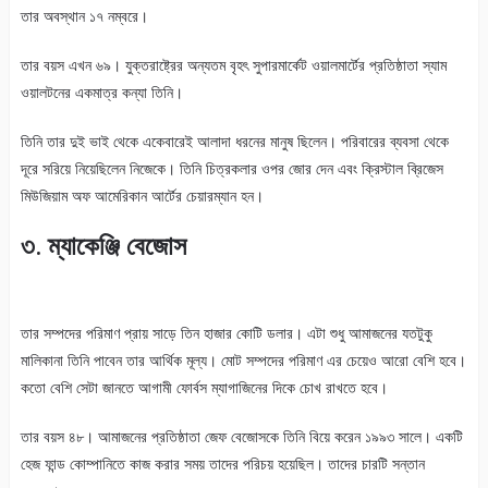
তার অবস্থান ১৭ নম্বরে।
তার বয়স এখন ৬৯। যুক্তরাষ্ট্রের অন্যতম বৃহৎ সুপারমার্কেট ওয়ালমার্টের প্রতিষ্ঠাতা স্যাম
ওয়ালটনের একমাত্র কন্যা তিনি।
তিনি তার দুই ভাই থেকে একেবারেই আলাদা ধরনের মানুষ ছিলেন। পরিবারের ব্যবসা থেকে
দূরে সরিয়ে নিয়েছিলেন নিজেকে। তিনি চিত্রকলার ওপর জোর দেন এবং ক্রিস্টাল ব্রিজেস
মিউজিয়াম অফ আমেরিকান আর্টের চেয়ারম্যান হন।
৩. ম্যাকেঞ্জি বেজোস
তার সম্পদের পরিমাণ প্রায় সাড়ে তিন হাজার কোটি ডলার। এটা শুধু আমাজনের যতটুকু
মালিকানা তিনি পাবেন তার আর্থিক মূল্য। মোট সম্পদের পরিমাণ এর চেয়েও আরো বেশি হবে।
কতো বেশি সেটা জানতে আগামী ফোর্বস ম্যাগাজিনের দিকে চোখ রাখতে হবে।
তার বয়স ৪৮। আমাজনের প্রতিষ্ঠাতা জেফ বেজোসকে তিনি বিয়ে করেন ১৯৯৩ সালে। একটি
হেজ ফান্ড কোম্পানিতে কাজ করার সময় তাদের পরিচয় হয়েছিল। তাদের চারটি সন্তান