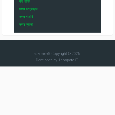
মাছ পালন
সফল উদ্যোক্তা
সফল খামারি
সফল ব্যবসা
এসো আয় করি
Copyright © 2026.
Developed by
Jibonpata IT