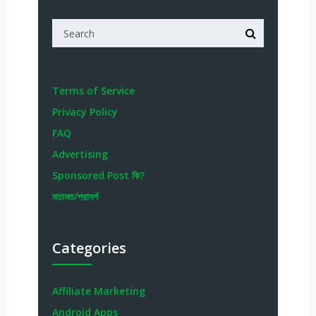
Terms of Service
Privacy Policy
FAQ
Advertising
Sponsored Post কি?
মতামত/পরামর্শ
Categories
Affiliate Marketing
Android Apps