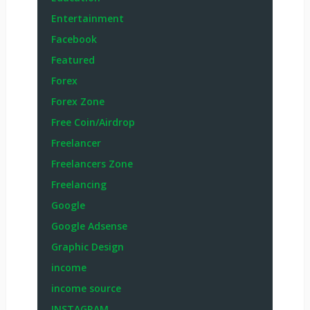
Entertainment
Facebook
Featured
Forex
Forex Zone
Free Coin/Airdrop
Freelancer
Freelancers Zone
Freelancing
Google
Google Adsense
Graphic Design
income
income source
INSTAGRAM