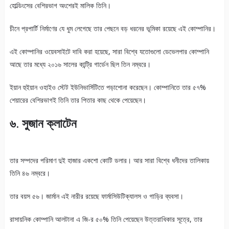
হোল্ডিংসের বেশিরভাগ অংশেরই মালিক তিনি।
চীনে প্রপার্টি নির্মাণের যে ধুম লেগেছে তার পেছনে বড় ধরনের ভূমিকা রয়েছে এই কোম্পানির।
এই কোম্পানির ওয়েবসাইটে দাবি করা হয়েছে, সারা বিশ্বে যতোগুলো ডেভেলপার কোম্পানি
আছে তার মধ্যে ২০১৬ সালের কান্ট্রি গার্ডেন ছিল তিন নম্বরে।
ইয়ান হুইয়ান ওহাইও স্টেট ইউনিভার্সিটিতে পড়াশোনা করেছেন। কোম্পানিতে তার ৫৭%
শেয়ারের বেশিরভাগই তিনি তার পিতার কাছ থেকে পেয়েছেন।
৬. সুজান ক্লাটেন
তার সম্পদের পরিমাণ দুই হাজার একশো কোটি ডলার। আর সারা বিশ্বে ধনীদের তালিকায়
তিনি ৪৬ নম্বরে।
তার বয়স ৫৬। জার্মান এই নারীর রয়েছে ফার্মাসিউটিক্যালস ও গাড়ির ব্যবসা।
রাসায়নিক কোম্পানি আলটানা এ জি-র ৫০% তিনি পেয়েছেন উত্তরাধিকার সূত্রে, তার