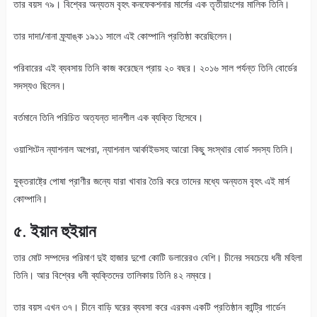
তার বয়স ৭৯। বিশ্বের অন্যতম বৃহৎ কনফেকশনার মার্সের এক তৃতীয়াংশের মালিক তিনি।
তার দাদা/নানা ফ্র্যাঙ্ক ১৯১১ সালে এই কোম্পানি প্রতিষ্ঠা করেছিলেন।
পরিবারের এই ব্যবসায় তিনি কাজ করেছেন প্রায় ২০ বছর। ২০১৬ সাল পর্যন্ত তিনি বোর্ডের
সদস্যও ছিলেন।
বর্তমানে তিনি পরিচিত অত্যন্ত দানশীল এক ব্যক্তি হিসেবে।
ওয়াশিংটন ন্যাশনাল অপেরা, ন্যাশনাল আর্কাইভসহ আরো কিছু সংস্থার বোর্ড সদস্য তিনি।
যুক্তরাষ্ট্রে পোষা প্রাণীর জন্যে যারা খাবার তৈরি করে তাদের মধ্যে অন্যতম বৃহৎ এই মার্স
কোম্পানি।
৫. ইয়ান হুইয়ান
তার মোট সম্পদের পরিমাণ দুই হাজার দুশো কোটি ডলারেরও বেশি। চীনের সবচেয়ে ধনী মহিলা
তিনি। আর বিশ্বের ধনী ব্যক্তিদের তালিকায় তিনি ৪২ নম্বরে।
তার বয়স এখন ৩৭। চীনে বাড়ি ঘরের ব্যবসা করে এরকম একটি প্রতিষ্ঠান কান্ট্রি গার্ডেন