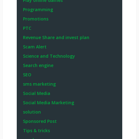
Play online Games
Programming
Promotions
PTC
Revenue Share and invest plan
Scam Alert
Science and Technology
Search engine
SEO
sms marketing
Social Media
Social Media Marketing
solution
Sponsored Post
Tips & tricks