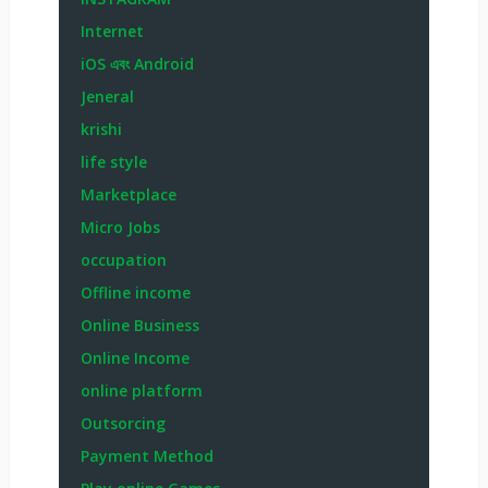
Internet
iOS এবং Android
Jeneral
krishi
life style
Marketplace
Micro Jobs
occupation
Offline income
Online Business
Online Income
online platform
Outsorcing
Payment Method