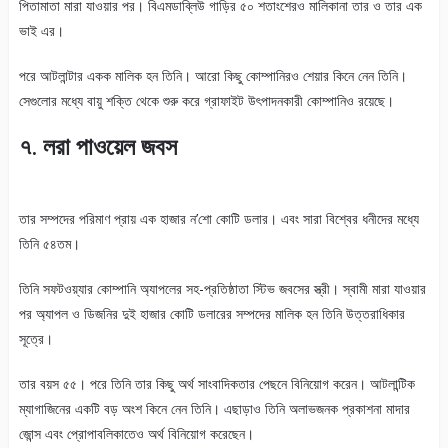
পিতামাতা মারা যাওয়ার পর। বিএমডাব্লিউ গাড়ির ৫০ শতাংশেরও মালিকানা তার ও তার এক
ভাই এর।
পরে আটলান্টার একক মালিক হন তিনি। আরো কিছু কোম্পানিরও শেয়ার কিনে নেন তিনি।
সেগুলোর মধ্যে বায়ু শক্তি থেকে শুরু করে গ্রাফাইট উৎপাদনকারী কোম্পানিও রয়েছে।
৭. লরা পাওয়েল জবস
তার সম্পদের পরিমাণ প্রায় এক হাজার ন’শো কোটি ডলার। এবং সারা বিশ্বের ধনীদের মধ্যে
তিনি ৫৪তম।
তিনি সফটওয়্যার কোম্পানি অ্যাপলের সহ-প্রতিষ্ঠাতা স্টিভ জবসের স্ত্রী। স্বামী মারা যাওয়ার
পর অ্যাপল ও ডিজনির দুই হাজার কোটি ডলারের সম্পদের মালিক হন তিনি উত্তরাধিকার
সূত্রে।
তার বয়স ৫৫। পরে তিনি তার কিছু অর্থ সাংবাদিকতার পেছনে বিনিয়োগ করেন। আটলান্টিক
ম্যাগাজিনের একটি বড় অংশ কিনে নেন তিনি। এছাড়াও তিনি অলাভজনক প্রকাশনা মাদার
জোন্স এবং প্রোপাবলিকাতেও অর্থ বিনিয়োগ করেছেন।