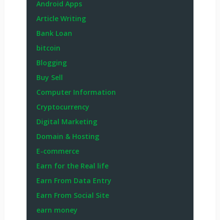
Android Apps
Article Writing
Bank Loan
bitcoin
Blogging
Buy Sell
Computer Information
Cryptocurrency
Digital Marketing
Domain & Hosting
E-commerce
Earn for the Real life
Earn From Data Entry
Earn From Social Site
earn money