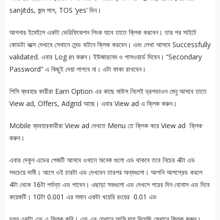
sanjitds, জন্ম সাল, TOS ‘yes’ দিন।
আপনার ইমেইলে একটা ভেরিফিকেশন লিংক যাবে তাতে ক্লিক করবেন। তার পর সাইটে
কোডটা বক্সে দেখাবে সেখানে সেন্ড বাটনে ক্লিক করবেন। এবং লেখা আসবে Successfully
validated. এবার Log in করুন। ইউজারনেম ও পাসওয়ার্ড দিবেন। “Secondary
Password” এ কিছুই দেয়া লাগবে না। এটা ফাকা রাখবেন।
পিসি ব্যবহার কারীরা Earn Option এর কাছে মাউস নিলেই ড্রপডাওন মেনু আসবে তাতে
View ad, Offers, Adgrid আছে। এবার View ad এ ক্লিক করুন।
Mobile ব্যবহারকারীরা View ad দেখতে Menu তে ক্লিক করে View ad ক্লিক
করুন।
এবার দেকুন এডের পেজটি আসবে ওখানে অনেক গুলো এড থাকবে তবে নিচের 4টা এড
সবচেয়ে দামী। আগে ওই চারটা এড দেখবেন তারপর অন্যগুলো। আপনি আপগ্রেড করলে
4টা থেকে 16টা পর্যন্ত এড পাবেন। এছাড়া সবগুলো এড দেখলে পরের দিন বোনাস এড দিবে
কয়েকটি। 10টা 0.001 এর সমান একটা খয়েরি রংয়ের 0.01 এড
চলুন একটা এড এ ক্লিক করি। এড এর যেখানে আমি দাগ দিয়েছি সেখানে ক্লিক করুন।