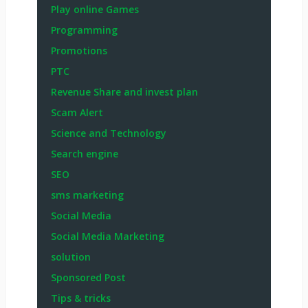
Play online Games
Programming
Promotions
PTC
Revenue Share and invest plan
Scam Alert
Science and Technology
Search engine
SEO
sms marketing
Social Media
Social Media Marketing
solution
Sponsored Post
Tips & tricks