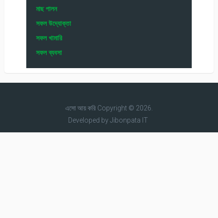
মাছ পালন
সফল উদ্যোক্তা
সফল খামারি
সফল ব্যবসা
এসো আয় করি
Copyright © 2026.
Developed by
Jibonpata IT