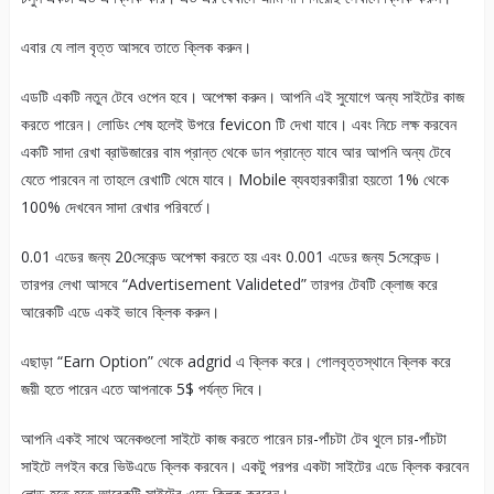
এবার যে লাল বৃত্ত আসবে তাতে ক্লিক করুন।
এডটি একটি নতুন টেবে ওপেন হবে। অপেক্ষা করুন। আপনি এই সুযোগে অন্য সাইটের কাজ
করতে পারেন। লোডিং শেষ হলেই উপরে fevicon টি দেখা যাবে। এবং নিচে লক্ষ করবেন
একটি সাদা রেখা ব্রাউজারের বাম প্রান্ত থেকে ডান প্রান্তে যাবে আর আপনি অন্য টেবে
যেতে পারবেন না তাহলে রেখাটি থেমে যাবে। Mobile ব্যবহারকারীরা হয়তো 1% থেকে
100% দেখবেন সাদা রেখার পরিবর্তে।
0.01 এডের জন্য 20সেকেন্ড অপেক্ষা করতে হয় এবং 0.001 এডের জন্য 5সেকেন্ড।
তারপর লেখা আসবে “Advertisement Valideted” তারপর টেবটি ক্লোজ করে
আরেকটি এডে একই ভাবে ক্লিক করুন।
এছাড়া “Earn Option” থেকে adgrid এ ক্লিক করে। গোলবৃত্তস্থানে ক্লিক করে
জয়ী হতে পারেন এতে আপনাকে 5$ পর্যন্ত দিবে।
আপনি একই সাথে অনেকগুলো সাইটে কাজ করতে পারেন চার-পাঁচটা টেব থুলে চার-পাঁচটা
সাইটে লগইন করে ভিউএডে ক্লিক করবেন। একটু পরপর একটা সাইটের এডে ক্লিক করবেন
লোড হতে হতে আরেকটি সাইটের এডে ক্লিক করবেন।