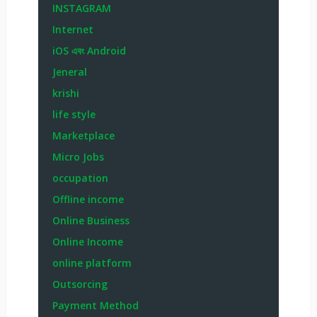
INSTAGRAM
Internet
iOS এবং Android
Jeneral
krishi
life style
Marketplace
Micro Jobs
occupation
Offline income
Online Business
Online Income
online platform
Outsorcing
Payment Method