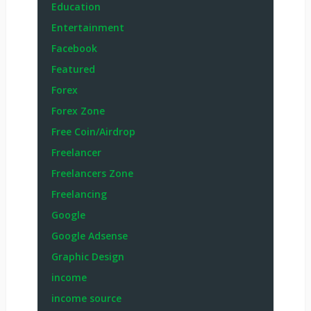
Education
Entertainment
Facebook
Featured
Forex
Forex Zone
Free Coin/Airdrop
Freelancer
Freelancers Zone
Freelancing
Google
Google Adsense
Graphic Design
income
income source