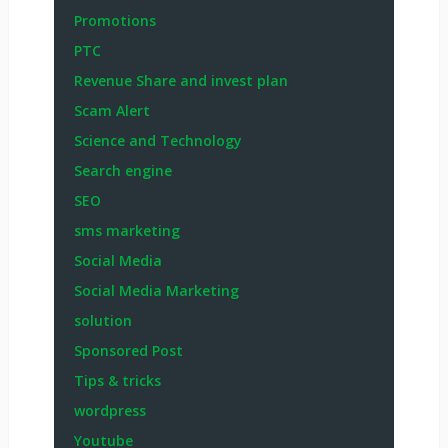
Promotions
PTC
Revenue Share and invest plan
Scam Alert
Science and Technology
Search engine
SEO
sms marketing
Social Media
Social Media Marketing
solution
Sponsored Post
Tips & tricks
wordpress
Youtube