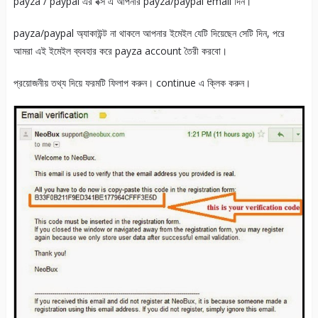
payza / paypal এর বক্স এ আপনার payza/paypal email দিন।
payza/paypal অ্যাকাউন্ট না থাকলে আপনার ইমেইল যেটি দিয়েছেন সেটি দিন, পরে
আমরা এই ইমেইল ব্যবহার করে payza account তৈরী করবো।
প্রয়োজনীয় তথ্য দিয়ে ফরমটি ফিলাপ করুন। continue এ ক্লিক করুন।