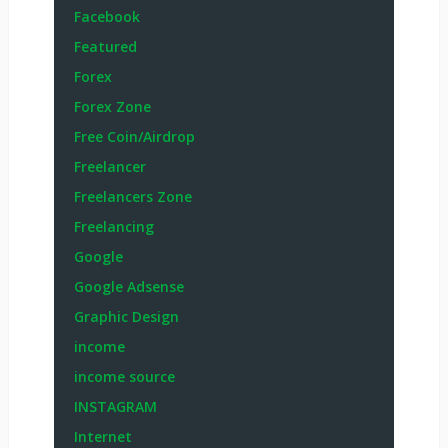
Facebook
Featured
Forex
Forex Zone
Free Coin/Airdrop
Freelancer
Freelancers Zone
Freelancing
Google
Google Adsense
Graphic Design
income
income source
INSTAGRAM
Internet