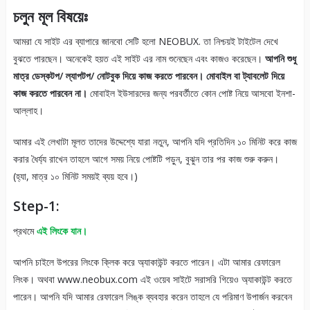
চলুন মূল বিষয়েঃ
আমরা যে সাইট এর ব্যাপারে জানবো সেটি হলো NEOBUX. তা নিশ্চয়ই টাইটেল দেখে
বুঝতে পারছেন। অনেকেই হয়ত এই সাইট এর নাম শুনেছেন এবং কাজও করেছেন।
আপনি শুধু
মাত্র ডেস্কটপ/ ল্যাপটপ/ নোটবুক দিয়ে কাজ করতে পারবেন। মোবাইল বা ট্যাবলেট দিয়ে
কাজ করতে পারবেন না।
মোবাইল ইউসারদের জন্য পরবর্তীতে কোন পোষ্ট নিয়ে আসবো ইনশা-
আল্লাহ।
আমার এই লেখাটা মূলত তাদের উদ্দেশ্যে যারা নতুন, আপনি যদি প্রতিদিন ১০ মিনিট করে কাজ
করার ধৈর্য্য রাখেন তাহলে আগে সময় নিয়ে পোষ্টটি পড়ুন, বুঝুন তার পর কাজ শুরু করুন।
(হ্যা, মাত্র ১০ মিনিট সময়ই ব্যয় হবে।)
Step-1:
প্রথমে
এই লিংকে যান।
আপনি চাইলে উপরের লিংকে ক্লিক করে অ্যাকাউন্ট করতে পারেন। এটা আমার রেফারেল
লিংক। অথবা www.neobux.com এই ওয়েব সাইটে সরাসরি গিয়েও অ্যাকাউন্ট করতে
পারেন। আপনি যদি আমার রেফারেল লিঙ্ক ব্যবহার করেন তাহলে যে পরিমাণ উপার্জন করবেন