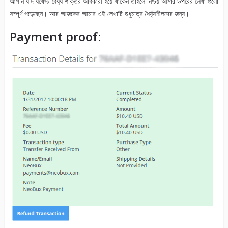
আপনি যদি যথেস্ট ধৈর্য্য শক্তির অধিকারী হয়ে থাকেন তাহলে নিশ্চয় আমার উপরের লেখা গুলো
সম্পূর্ণ পড়েছেন। আর আজকের আমার এই লেখাটি শুধুমাত্র ধৈর্য্যশীলদের জন্য।
Payment proof: