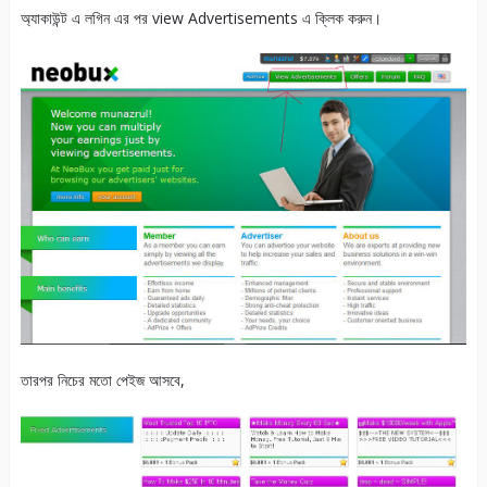
অ্যাকাউন্ট এ লগিন এর পর view Advertisements এ ক্লিক করুন।
তারপর নিচের মতো পেইজ আসবে,