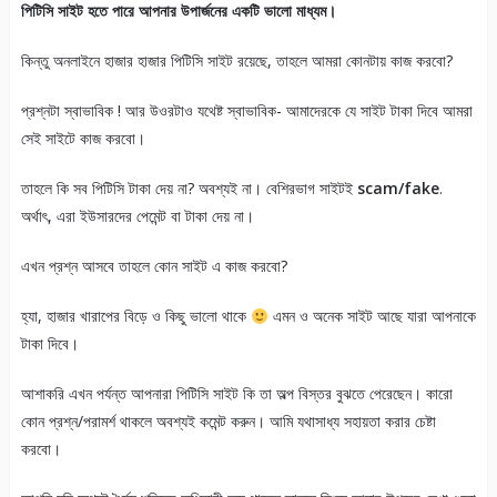
পিটিসি সাইট হতে পারে আপনার উপার্জনের একটি ভালো মাধ্যম।
কিন্তু অনলাইনে হাজার হাজার পিটিসি সাইট রয়েছে, তাহলে আমরা কোনটায় কাজ করবো?
প্রশ্নটা স্বাভাবিক ! আর উওরটাও যথেষ্ট স্বাভাবিক- আমাদেরকে যে সাইট টাকা দিবে আমরা
সেই সাইটে কাজ করবো।
তাহলে কি সব পিটিসি টাকা দেয় না? অবশ্যই না। বেশিরভাগ সাইটই
scam/fake
.
অর্থাৎ, এরা ইউসারদের পেমেন্ট বা টাকা দেয় না।
এখন প্রশ্ন আসবে তাহলে কোন সাইট এ কাজ করবো?
হ্যা, হাজার খারাপের বিড়ে ও কিছু ভালো থাকে
এমন ও অনেক সাইট আছে যারা আপনাকে
টাকা দিবে।
আশাকরি এখন পর্যন্ত আপনারা পিটিসি সাইট কি তা অল্প বিস্তর বুঝতে পেরেছেন। কারো
কোন প্রশ্ন/পরামর্শ থাকলে অবশ্যই কমেন্ট করুন। আমি যথাসাধ্য সহায়তা করার চেষ্টা
করবো।