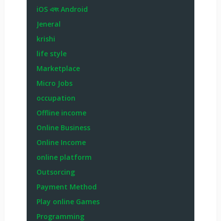
iOS এবং Android
Jeneral
krishi
life style
Marketplace
Micro Jobs
occupation
Offline income
Online Business
Online Income
online platform
Outsorcing
Payment Method
Play online Games
Programming