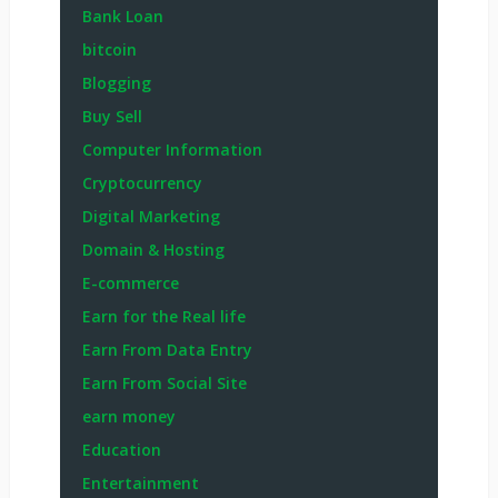
Bank Loan
bitcoin
Blogging
Buy Sell
Computer Information
Cryptocurrency
Digital Marketing
Domain & Hosting
E-commerce
Earn for the Real life
Earn From Data Entry
Earn From Social Site
earn money
Education
Entertainment