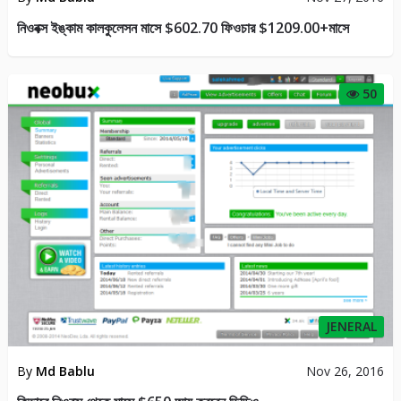
নিওবক্স ইঙ্কাম কালকুলেসন মাসে $602.70 ফিওচার $1209.00+মাসে
50
JENERAL
By
Md Bablu
Nov 26, 2016