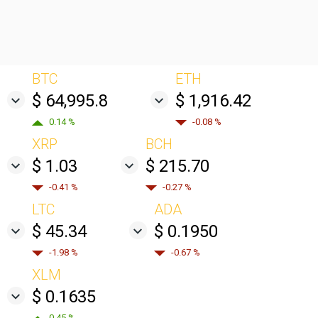
BTC
ETH
$ 64,995.8
$ 1,916.42
0.14 %
-0.08 %
XRP
BCH
$ 1.03
$ 215.70
-0.41 %
-0.27 %
LTC
ADA
$ 45.34
$ 0.1950
-1.98 %
-0.67 %
XLM
$ 0.1635
0.45 %