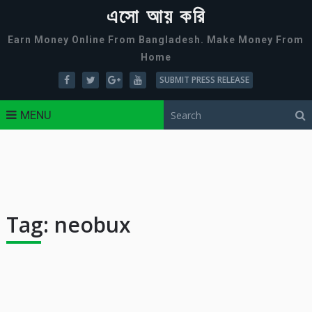
এসো আয় করি
Earn Money Online From Bangladesh. Make Money From
Home
SUBMIT PRESS RELEASE
MENU
Tag:
neobux