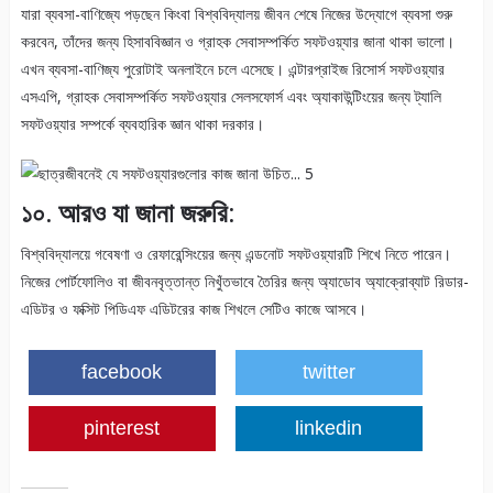
যারা ব্যবসা-বাণিজ্যে পড়ছেন কিংবা বিশ্ববিদ্যালয় জীবন শেষে নিজের উদ্যোগে ব্যবসা শুরু
করবেন, তাঁদের জন্য হিসাববিজ্ঞান ও গ্রাহক সেবাসম্পর্কিত সফটওয়্যার জানা থাকা ভালো।
এখন ব্যবসা-বাণিজ্য পুরোটাই অনলাইনে চলে এসেছে। এন্টারপ্রাইজ রিসোর্স সফটওয়্যার
এসএপি, গ্রাহক সেবাসম্পর্কিত সফটওয়্যার সেলসফোর্স এবং অ্যাকাউন্টিংয়ের জন্য ট্যালি
সফটওয়্যার সম্পর্কে ব্যবহারিক জ্ঞান থাকা দরকার।
১০. আরও যা জানা জরুরি:
বিশ্ববিদ্যালয়ে গবেষণা ও রেফারেন্সিংয়ের জন্য এন্ডনোট সফটওয়্যারটি শিখে নিতে পারেন।
নিজের পোর্টফোলিও বা জীবনবৃত্তান্ত নিখুঁতভাবে তৈরির জন্য অ্যাডোব অ্যাক্রোব্যাট রিডার-
এডিটর ও ফক্সিট পিডিএফ এডিটরের কাজ শিখলে সেটিও কাজে আসবে।
facebook
twitter
pinterest
linkedin