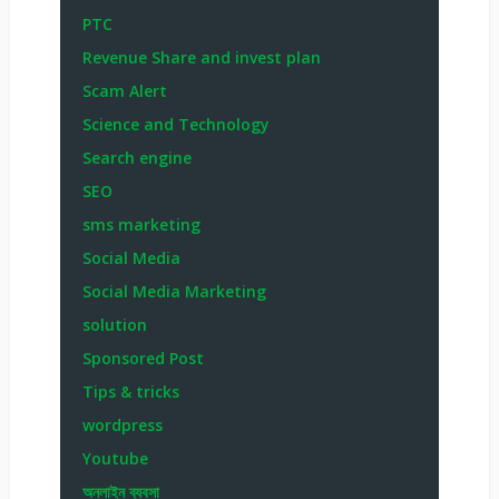
PTC
Revenue Share and invest plan
Scam Alert
Science and Technology
Search engine
SEO
sms marketing
Social Media
Social Media Marketing
solution
Sponsored Post
Tips & tricks
wordpress
Youtube
অনলাইন ব্যবসা