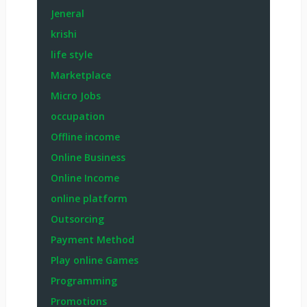
Jeneral
krishi
life style
Marketplace
Micro Jobs
occupation
Offline income
Online Business
Online Income
online platform
Outsorcing
Payment Method
Play online Games
Programming
Promotions