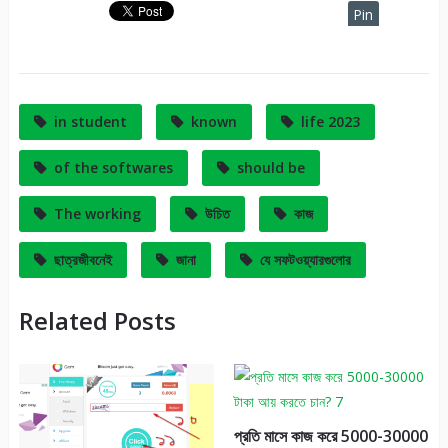
Pin
It
in student
known
life 2023
of the softwares
should be
The working
উচিত
কাজ
ছাত্রজীবনেই
জানা
যে সফটওয়্যারগুলোর
Related Posts
প্রতি মাসে কাজ করে 5000-30000