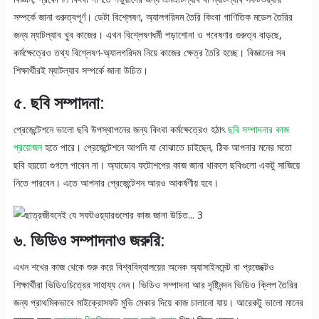
সম্পর্কে জানা গুরুত্বপূর্ণ। ডেটা বিশ্লেষণ, অ্যালগরিদম তৈরি কিংবা গাণিতিক মডেল তৈরির
জন্য ম্যাটল্যাব খুব কাজের। এখন বিশ্লেষণধর্মী পড়াশোনা ও গবেষণার গুরুত্ব বাড়ছে,
কর্মক্ষেত্রেও তথ্য বিশ্লেষণ-অ্যালগরিদম নিয়ে কাজের ক্ষেত্র তৈরি হচ্ছে। বিজ্ঞানের সব
শিক্ষার্থীরই ম্যাটল্যাব সম্পর্কে জানা উচিত।
৫. ছবি সম্পাদনা:
প্রেজেন্টেশনে ভালো ছবি উপস্থাপনের জন্য কিংবা কর্মক্ষেত্রেও হঠাৎ
ছবি সম্পাদনার কাজ
প্রয়োজন
হতে পারে। প্রেজেন্টেশনে আপনি যা বোঝাতে চাইছেন, ঠিক আপনার মনের মতো
ছবি হয়তো গুগলে পাবেন না। অ্যাডোব ফটোশপের কাজ জানা থাকলে ছবিগুলো একটু সাজিয়ে
নিতে পারবেন। এতে আপনার প্রেজেন্টেশন আরও আকর্ষণীয় হবে।
৬. ভিডিও সম্পাদনাও জরুরি:
এখন শখের কাজ থেকে শুরু করে বিশ্ববিদ্যালয়ের অনেক অ্যাসাইনমেন্ট বা প্রজেক্টেও
শিক্ষার্থীরা ভিডিওচিত্রের সাহায্য নেন। ভিডিও সম্পাদনা আর দৃষ্টিনন্দন ভিডিও ক্লিপ তৈরির
জন্য প্রাথমিকভাবে মাইক্রোসফট মুভি মেকার দিয়ে কাজ চালানো যায়। আরেকটু ভালো মানের