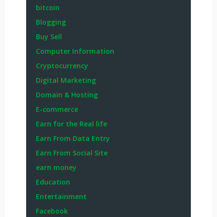
bitcoin
Blogging
Buy Sell
Computer Information
Cryptocurrency
Digital Marketing
Domain & Hosting
E-commerce
Earn for the Real life
Earn From Data Entry
Earn From Social Site
earn money
Education
Entertainment
Facebook