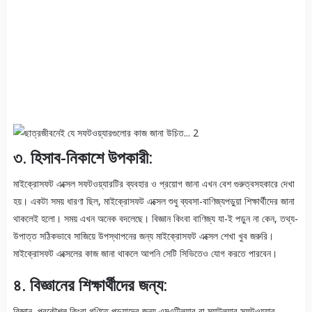
৩. হিসাব-নিকাশে উপকারী:
মাইক্রোসফট এক্সেল সফটওয়্যারটির ব্যবহার ও প্রয়োগ জানা এখন বেশ গুরুত্বসহকারে দেখা
হয়। একটা সময় ধারণা ছিল, মাইক্রোসফট এক্সেল শুধু ব্যবসা-বাণিজ্যপড়ুয়া শিক্ষার্থীদের জানা
থাকলেই হলো। সময় এখন অনেক বদলেছে। বিজ্ঞান কিংবা বাণিজ্য যা-ই পড়ুন না কেন, তথ্য-
উপাত্ত সঠিকভাবে সাজিয়ে উপস্থাপনের জন্য মাইক্রোসফট এক্সেল শেখা খুব জরুরি।
মাইক্রোসফট এক্সেলের কাজ জানা থাকলে আপনি সেটি সিভিতেও যোগ করতে পারবেন।
৪. বিজ্ঞানের শিক্ষার্থীদের জন্য:
বিজ্ঞান, প্রকৌশল কিংবা গণিতে পড়ুয়াদের জন্য এমএটিল্যাব বা ম্যাটল্যাব সফটওয়্যার