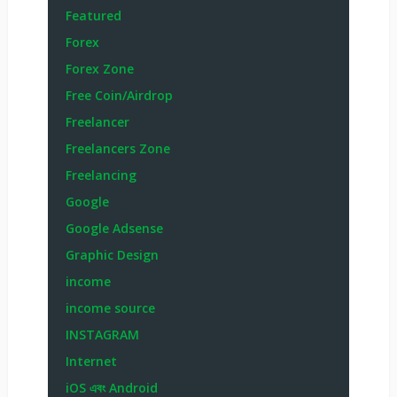
Featured
Forex
Forex Zone
Free Coin/Airdrop
Freelancer
Freelancers Zone
Freelancing
Google
Google Adsense
Graphic Design
income
income source
INSTAGRAM
Internet
iOS এবং Android