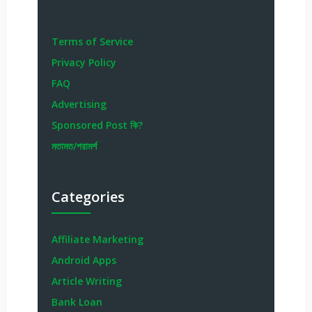
Terms of Service
Privacy Policy
FAQ
Advertising
Sponsored Post কি?
মতামত/পরামর্শ
Categories
Affiliate Marketing
Android Apps
Article Writing
Bank Loan