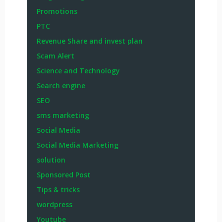
Promotions
PTC
Revenue Share and invest plan
Scam Alert
Science and Technology
Search engine
SEO
sms marketing
Social Media
Social Media Marketing
solution
Sponsored Post
Tips & tricks
wordpress
Youtube