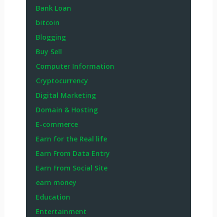
Bank Loan
bitcoin
Blogging
Buy Sell
Computer Information
Cryptocurrency
Digital Marketing
Domain & Hosting
E-commerce
Earn for the Real life
Earn From Data Entry
Earn From Social Site
earn money
Education
Entertainment