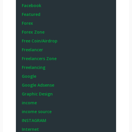
Facebook
Featured
Forex
Forex Zone
Free Coin/Airdrop
Freelancer
Freelancers Zone
Freelancing
Google
Google Adsense
Graphic Design
income
income source
INSTAGRAM
Internet