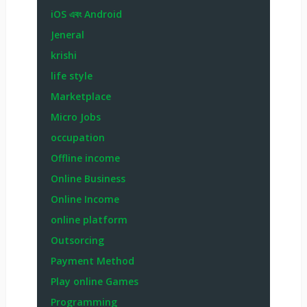
iOS এবং Android
Jeneral
krishi
life style
Marketplace
Micro Jobs
occupation
Offline income
Online Business
Online Income
online platform
Outsorcing
Payment Method
Play online Games
Programming