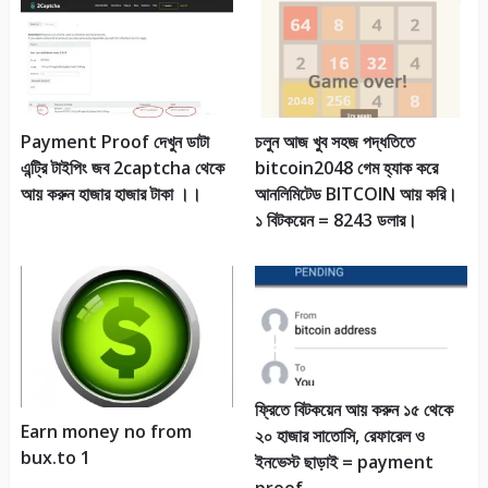
Payment Proof দেখুন ডাটা
চলুন আজ খুব সহজ পদ্ধতিতে
এন্ট্রি টাইপিং জব 2captcha থেকে
bitcoin2048 গেম হ্যাক করে
আয় করুন হাজার হাজার টাকা ।।
আনলিমিটেড BITCOIN আয় করি।
১ বিটকয়েন = 8243 ডলার।
ফ্রিতে বিটকয়েন আয় করুন ১৫ থেকে
Earn money no from
২০ হাজার সাতোসি, রেফারেল ও
bux.to 1
ইনভেস্ট ছাড়াই = payment
proof