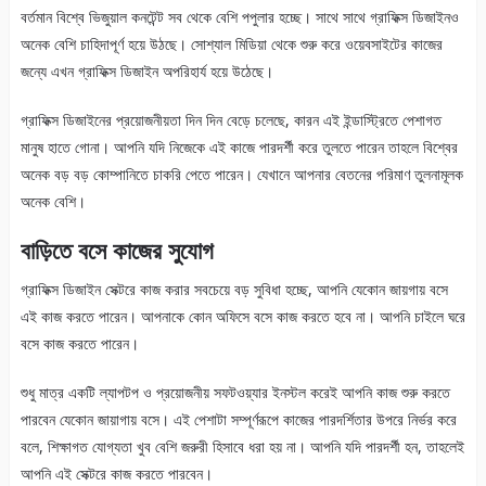
বর্তমান বিশ্বে ভিজুয়াল কনটেন্ট সব থেকে বেশি পপুলার হচ্ছে। সাথে সাথে গ্রাফিক্স ডিজাইনও
অনেক বেশি চাহিদাপূর্ণ হয়ে উঠছে। সোশ্যাল মিডিয়া থেকে শুরু করে ওয়েবসাইটের কাজের
জন্যে এখন গ্রাফিক্স ডিজাইন অপরিহার্য হয়ে উঠেছে।
গ্রাফিক্স ডিজাইনের প্রয়োজনীয়তা দিন দিন বেড়ে চলেছে, কারন এই ইন্ডাস্ট্রিতে পেশাগত
মানুষ হাতে গোনা। আপনি যদি নিজেকে এই কাজে পারদর্শী করে তুলতে পারেন তাহলে বিশ্বের
অনেক বড় বড় কোম্পানিতে চাকরি পেতে পারেন। যেখানে আপনার বেতনের পরিমাণ তুলনামূলক
অনেক বেশি।
বাড়িতে বসে কাজের সুযোগ
গ্রাফিক্স ডিজাইন সেক্টরে কাজ করার সবচেয়ে বড় সুবিধা হচ্ছে, আপনি যেকোন জায়গায় বসে
এই কাজ করতে পারেন। আপনাকে কোন অফিসে বসে কাজ করতে হবে না। আপনি চাইলে ঘরে
বসে কাজ করতে পারেন।
শুধু মাত্র একটি ল্যাপটপ ও প্রয়োজনীয় সফটওয়্যার ইনস্টল করেই আপনি কাজ শুরু করতে
পারবেন যেকোন জায়াগায় বসে। এই পেশাটা সম্পূর্ণরূপে কাজের পারদর্শিতার উপরে নির্ভর করে
বলে, শিক্ষাগত যোগ্যতা খুব বেশি জরুরী হিসাবে ধরা হয় না। আপনি যদি পারদর্শী হন, তাহলেই
আপনি এই সেক্টরে কাজ করতে পারবেন।