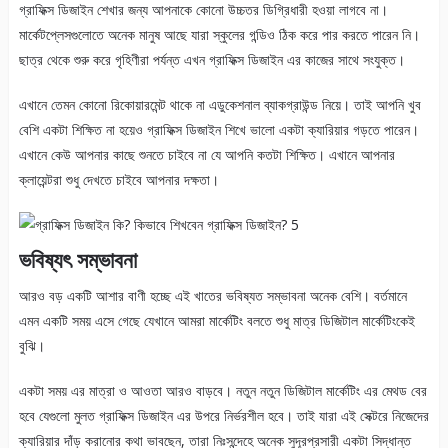
গ্রাফিক্স ডিজাইন শেখার জন্য আপনাকে কোনো উচ্চতর ডিগ্রিধারী হওয়া লাগবে না।
মার্কেটপ্লেসগুলোতে অনেক মানুষ আছে যারা স্কুলের গন্ডিও ঠিক করে পার করতে পারেন নি।
ছাত্র থেকে শুরু করে গৃহিণীরা পর্যন্ত এখন গ্রাফিক্স ডিজাইন এর কাজের সাথে সংযুক্ত।
এখানে তেমন কোনো রিকোয়ারমেন্ট থাকে না এডুকেশনাল ব্যাকগ্রাউন্ড নিয়ে। তাই আপনি খুব
বেশি একটা শিক্ষিত না হয়েও গ্রাফিক্স ডিজাইন শিখে ভালো একটা ক্যারিয়ার গড়তে পারেন।
এখানে কেউ আপনার কাছে শুনতে চাইবে না যে আপনি কতটা শিক্ষিত। এখানে আপনার
ক্লায়েন্টরা শুধু দেখতে চাইবে আপনার দক্ষতা।
ভবিষ্যৎ সম্ভাবনা
আরও বড় একটি আশার বাণী হচ্ছে এই খাতের ভবিষ্যত সম্ভাবনা অনেক বেশি। বর্তমানে
এমন একটি সময় এসে গেছে যেখানে আমরা মার্কেটিং বলতে শুধু মাত্র ডিজিটাল মার্কেটিংকেই
বুঝি।
একটা সময় এর মাত্রা ও আওতা আরও বাড়বে। নতুন নতুন ডিজিটাল মার্কেটিং এর মেথড বের
হবে যেগুলো মুলত গ্রাফিক্স ডিজাইন এর উপরে নির্ভরশীল হবে। তাই যারা এই সেক্টরে নিজেদের
ক্যারিয়ার দাঁড় করানোর কথা ভাবছেন, তারা নিঃসন্দেহে অনেক সুদূরপ্রসারী একটা সিদ্ধান্ত