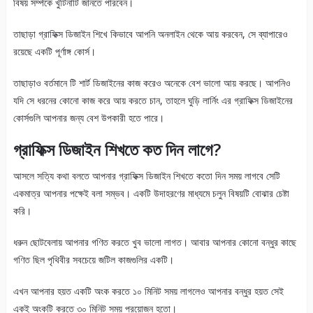
বিষয় সর্ম্পকে খুঁটিনাটি জানতে পারবেন।
তাছাড়া গ্রাফিক্স ডিজাইন শিখে কিভাবে আপনি অনলাইন থেকে আয় করবেন, সে ব্যাপারেও
রয়েছে একটি পূর্ণাঙ্গ কোর্স।
তাছাড়াও বর্তমানে টি শার্ট ডিজাইনের কাজ করেও অনেকে বেশ ভালো আয় করছে। আপনিও
যদি সে ধরনের কোনো কাজ করে আয় করতে চান, তাহলে ঘুড়ি লার্নিং এর গ্রাফিক্স ডিজাইনের
কোর্সগুলি আপনার জন্য বেশ উপকারী হতে পারে।
গ্রাফিক্স ডিজাইন শিখতে কত দিন লাগে?
আসলে সত্যি কথা বলতে আপনার গ্রাফিক্স ডিজাইন শিখতে কতো দিন সময় লাগবে সেটি
একমাত্র আপনার পক্ষেই বলা সম্ভব। একটি উদাহরণের মাধ্যমে চলুন বিষয়টি বোঝার চেষ্টা
করি।
ধরুন ছোটবেলায় আপনার গণিত করতে খুব ভালো লাগত। আবার আপনার কোনো বন্ধুর কাছে
গণিত ছিল পৃথিবীর সবচেয়ে জটিল কাজগুলির একটি।
এখন আপনার হয়ত একটি অংক করতে ১০ মিনিট সময় লাগলেও আপনার বন্ধুর হয়ত সেই
একই অংকটি করতে ৩০ মিনিট সময় প্রয়োজন হতো।