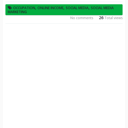
,
,
,
OCCUPATION
ONLINE INCOME
SOCIAL MEDIA
SOCIAL MEDIA
MARKETING
26
No comments
Total views