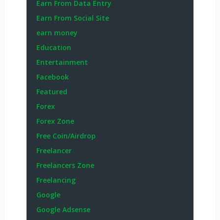
Earn From Data Entry
Earn From Social Site
earn money
Education
Entertainment
Facebook
Featured
Forex
Forex Zone
Free Coin/Airdrop
Freelancer
Freelancers Zone
Freelancing
Google
Google Adsense