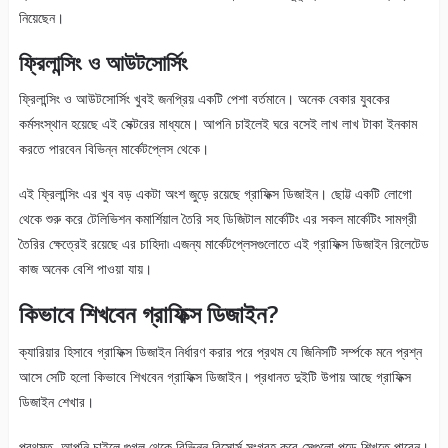
নিয়েছেন।
ফ্রিলান্সিং ও আউটসোর্সিং
ফ্রিলান্সিং ও আউটসোর্সিং খুবই জনপ্রিয় একটি পেশা বর্তমানে। অনেক বেকার যুবকের
কর্মসংস্থান হয়েছে এই সেক্টরের মাধ্যমে। আপনি চাইলেই ঘরে বসেই লাখ লাখ টাকা ইনকাম
করতে পারবেন বিভিন্ন মার্কেটপ্লেস থেকে।
এই ফ্রিলান্সিং এর খুব বড় একটা অংশ জুড়ে রয়েছে গ্রাফিক্স ডিজাইন। ছোট্ট একটি লোগো
থেকে শুরু করে টেলিভিশন কমার্শিয়াল তৈরি সহ ডিজিটাল মার্কেটিং এর সকল মার্কেটিং সামগ্রী
তৈরির ক্ষেত্রেই রয়েছে এর চাহিদা৷ এজন্য মার্কেটপ্লেসগুলোতে এই গ্রাফিক্স ডিজাইন রিলেটেড
কাজ অনেক বেশি পাওয়া যায়।
কিভাবে শিখবেন গ্রাফিক্স ডিজাইন?
ক্যারিয়ার হিসাবে গ্রাফিক্স ডিজাইন নির্ধারণ করার পরে প্রথম যে জিনিসটি সর্ম্পকে মনে প্রশ্ন
আসে সেটি হলো কিভাবে শিখবেন গ্রাফিক্স ডিজাইন। প্রধানত দুইটি উপায় আছে গ্রাফিক্স
ডিজাইন শেখার।
প্রথমত, আপনি চাইলে গুগল থেকে বিভিন্ন রিসোর্স সংগ্রহ করে সেগুলো পড়ে শিখতে পারেন।