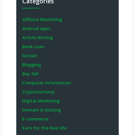
Categories
Affiliate Marketing
Android Apps
Article Writing
Bank Loan
bitcoin
Blogging
Buy Sell
Computer Information
Cryptocurrency
Digital Marketing
Domain & Hosting
E-commerce
Earn for the Real life