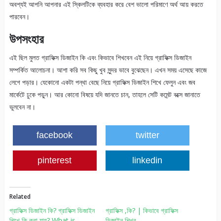
অবশ্যই আপনি আপনার এই স্কিলটিকে ব্যবহার করে বেশ ভালো পরিমাণে অর্থ আয় করতে
পারবেন।
উপসংহার
এই ছিল মুলত গ্রাফিক্স ডিজাইন কি এবং কিভাবে শিখবেন এই নিয়ে গ্রাফিক্স ডিজাইন
সম্পর্কিত আলোচনা। আশা করি সব কিছু খুব সুন্দর ভাবে বুঝেছেন। এখন সময় এসেছে কাজে
লেগে পড়ার। যেকোনো একটা পন্থা বেছে নিয়ে গ্রাফিক্স ডিজাইন শিখে ফেলুন এবং জব
মার্কেটে ঢুকে পড়ুন। আর কোনো বিষয়ে যদি জানতে চান, তাহলে সেটি কমেন্ট বক্সে জানাতে
ভুলবেন না।
facebook
twitter
pinterest
linkedin
Related
গ্রাফিক্স ডিজাইন কি? গ্রাফিক্স ডিজাইন
গ্রাফিক্স ,কি? | কিভাবে গ্রাফিক্স
শিখে কি করা যায়? What is
ডিজাইন শিখব