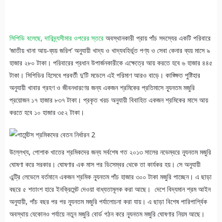
সিপিডি বলেছে, দারিদ্র্যসীমার ওপরের স্তরে
অবস্থানকারী প্রায় পাঁচ সদস্যের একটি পরিবারে
‘জাতীয় খানা আয়-ব্যয় জরিপ’ অনুযায়ী খাদ্য ও খাদ্যবহির্ভূত পণ্য ও সেবা কেনার ব্যয় মাসে ৯
হাজার ২৮০ টাকা। পরিবারের প্রধান উপার্জনকারীকে এক্ষেত্রে আয় করতে হবে ৬ হাজার ৪৪৫
টাকা। সিপিডির হিসেবে পরবর্তী দু’টি মডেলে এই পরিমাণ আরও বাড়ে। কাঙ্ক্ষিত পুষ্টিহার
অনুযায়ী খাবার গ্রহণ ও জীবনধারণের জন্য একজন শ্রমিকের প্রতিমাসে ন্যূনতম মজুরি
প্রয়োজন ১৭ হাজার ৮৩৭ টাকা। প্রকৃত খরচ অনুযায়ী বিবাহিত একজন শ্রমিকের মাসে আয়
করতে হবে ১০ হাজার ৩৫২ টাকা।
উল্লেখ্য, পোশাক খাতের শ্রমিকদের জন্য সর্বশেষ গত ২০১৩ সালের নভেম্বরে ন্যূনতম মজুরি
ঘোষণা করে সরকার। ঘোষণার এক মাস পর ডিসেম্বর থেকে তা কার্যকর হয়। সে অনুযায়ী
এন্ট্রি লেভেলে বর্তমানে একজন শ্রমিক ন্যূনতম পাঁচ হাজার ৩০০ টাকা মজুরি পাচ্ছেন। এ ছাড়া
বছরে ৫ শতাংশ হারে ইনক্রিমেন্ট দেওয়া বাধ্যতামূলক করা আছে। দেশে বিদ্যমান শ্রম আইন
অনুযায়ী, পাঁচ বছর পর পর ন্যূনতম মজুরি পর্যালোচনা করা যায়। এ ছাড়া বিশেষ পারিপার্শ্বিক
অবস্থায় যেকোনও পর্যায়ে নতুন মজুরি বোর্ড গঠন করে ন্যূনতম মজুরি ঘোষণার নিয়ম আছে।