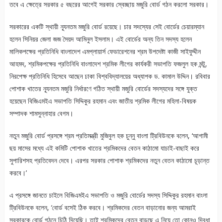
তবে এ ক্ষেত্রে সরকার ৫ বছরের আগেই সরকার স্বেচ্ছায় মজুরি বোর্ড গঠন করলো সরকার।
সরকারের একটি স্থায়ী ন্যূনতম মজুরি বোর্ড রয়েছে। চার সদস্যের সেই বোর্ডের চেয়ারম্যান
হলেন সিনিয়র জেলা জজ সৈয়দ আমিনুল ইসলাম। এই বোর্ডের অন্য তিন সদস্য হলেন
মালিকপক্ষের প্রতিনিধি বাংলাদেশ এমপ্লায়ার্স ফেডারেশনের শ্রম উপদেষ্টা কাজী সাইফুদ্দীন
আহমদ, শ্রমিকপক্ষের প্রতিনিধি বাংলাদেশ শ্রমিক লীগের কার্যকরী সভাপতি ফজলুল হক মন্টু,
নিরপেক্ষ প্রতিনিধি হিসেবে আছেন ঢাকা বিশ্ববিদ্যালয়ের অধ্যাপক ড. কামাল উদ্দিন। রবিবার
পোশাক খাতের ন্যূনতম মজুরি নির্ধারণে গঠিত স্থায়ী মজুরি বোর্ডের সদস্যদের সঙ্গে যুক্ত
হয়েছেন বিজিএমইএ সভাপতি সিদ্দিকুর রহমান এবং জাতীয় শ্রমিক লীগের মহিলা-বিষয়ক
সম্পাদক শামসুন্নাহার বেগম।
নতুন মজুরি বোর্ড প্রসঙ্গে শ্রম প্রতিমন্ত্রী মুজিবুল হক চুন্নু বাংলা ট্রিবিউনকে বলেন, ‘আগামী
ছয় মাসের মধ্যে এই কমিটি পোশাক খাতের শ্রমিকদের বেতন কাঠামো যাচাই-বাছাই করে
সুপারিশসহ প্রতিবেদন দেবে। এরপর সরকার পোশাক শ্রমিকদের নতুন বেতন কাঠামো চূড়ান্ত
করবে।’
এ প্রসঙ্গে জানতে চাইলে বিজিএমইএ সভাপতি ও মজুরি বোর্ডের সদস্য সিদ্দিকুর রহমান বাংলা
ট্রিবিউনকে বলেন, ‘বোর্ড বসেই ঠিক করবে। শ্রমিকদের বেতন বাড়ানোর জন্য আমরাই
সরকারকে বোর্ড গঠনে চিঠি দিয়েছি। তাই শ্রমিকদের বেতন বাড়ছে এ নিয়ে তো কোনও দ্বিধা