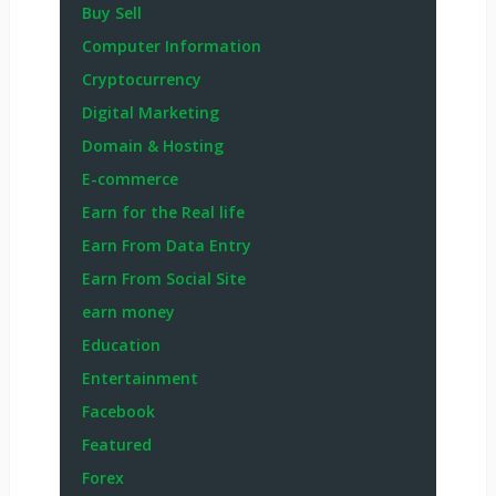
Buy Sell
Computer Information
Cryptocurrency
Digital Marketing
Domain & Hosting
E-commerce
Earn for the Real life
Earn From Data Entry
Earn From Social Site
earn money
Education
Entertainment
Facebook
Featured
Forex