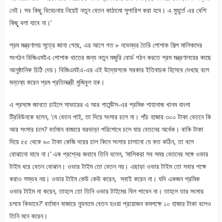
নেই। সব কিছু বিবেচনায় নিয়েই নতুন বেতন কাঠামো সুপারিশ করা হবে। এ মুহূর্তে এর বেশি
কিছু বলা যাবে না।’
শ্রম মন্ত্রণালয় সূত্রে জানা গেছে, এর আগে গত ৮ নভেম্বর তৈরি পোশাক শিল্প মালিকদের
সংগঠন বিজিএমইএ পোশাক খাতের জন্য নতুন মজুরি বোর্ড গঠন করতে শ্রম মন্ত্রণালয়ের কাছে
আনুষ্ঠানিক চিঠি দেয়। বিজিএমইএ-এর এই উদ্যোগকে সরকার ইতিবাচক হিসেবে দেখছে বলে
মন্তব্য করেন শ্রম প্রতিমন্ত্রী মুজিবুল হক।
এ প্রসঙ্গে জানতে চাইলে সাভারের এ আর গার্মেন্টস-এর শ্রমিক শাহানাজ খানম বাংলা
ট্রিবিউনকে বলেন, ‘যে বেতন পাই, তা দিয়ে সংসার চলে না। পাঁচ হাজার ৩০০ টাকা বেতনে কি
আর সংসার চলে? বর্তমান বাজারে ঘরভাড়া পরিশোধে চলে যায় বেতনের অর্ধেক। বাকি টাকা
দিয়ে ৫৫ থেকে ৬০ টাকা কেজি দরের চাল কিনে সংসার চালানো যে কত কঠিন, তা বলে
বোঝানো যাবে না।’ এক প্রশ্নের জবাবে তিনি বলেন, ‘মালিকরা সব সময় বেতনের সঙ্গে ওভার
টাইম ধরে বেতন বোঝান। ওভার টাইম তো বেতন নয়। এছাড়া ওভার টাইম তো সবার পক্ষে
করাও সম্ভব নয়। ওভার টাইম কেউ কেউ করেন, সবাই করেন না। যদি একজন শ্রমিক
ওভার টাইম না করেন, তাহলে তো তিনি ওভার টাইমের বিল পাবেন না। তাহলে তার সংসার
চলবে কিভাবে?’ বর্তমান বাজারে ন্যূনতম বেতন হওয়া প্রয়োজন কমপক্ষে ১০ হাজার টাকা বলেও
তিনি মনে করেন।