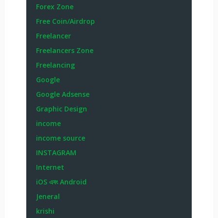
Forex Zone
Free Coin/Airdrop
Freelancer
Freelancers Zone
Freelancing
Google
Google Adsense
Graphic Design
income
income source
INSTAGRAM
Internet
iOS এবং Android
Jeneral
krishi