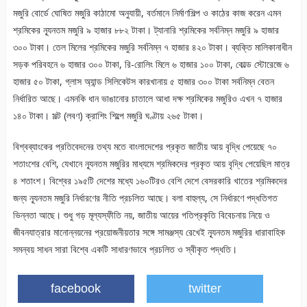
মজুরি বোর্ডে ঘোষিত মজুরি কাঠামো অনুযায়ী, বর্তমানে নির্মাণশিল্প ও কাঠের কাজ করেন এমন
শ্রমিকের ন্যূনতম মজুরি ৯ হাজার ৮৮২ টাকা। ট্যানারি শ্রমিকের সর্বনিম্ন মজুরি ৯ হাজার
৩০০ টাকা। তেল মিলের শ্রমিকের মজুরি সর্বনিম্ন ৭ হাজার ৪২০ টাকা। ব্যক্তি মালিকানাধীন
সড়ক পরিবহনে ৬ হাজার ৩০০ টাকা, রি-রোলিং মিলে ৬ হাজার ১০০ টাকা, কোল্ড স্টোরেজে ৬
হাজার ৫০ টাকা, গ্লাস অ্যান্ড সিলিকেটস কারখানায় ৫ হাজার ৩০০ টাকা সর্বনিম্ন বেতন
নির্ধারিত আছে। এমনকি ধান ভাঙানোর চাতালে আধা দক্ষ শ্রমিকের মজুরিও এখন ৭ হাজার
১৪০ টাকা। সল্ট (লবণ) ক্রাশিং শিল্পে মজুরি ঘণ্টায় ২৬৫ টাকা।
বিশ্বব্যাংকের প্রতিবেদনের তথ্য মতে বাংলাদেশের প্রকৃত জাতীয় আয় বৃদ্ধি পেয়েছে ৭০
শতাংশের বেশি, যেখানে ন্যূনতম মজুরির মাধ্যমে শ্রমিকদের প্রকৃত আয় বৃদ্ধি পেয়েছিল মাত্র
৪ শতাংশ। বিশ্বের ১৯৫টি দেশের মধ্যে ১৬০টিরও বেশি দেশে বেসরকারি খাতের শ্রমিকদের
জন্য ন্যূনতম মজুরি নির্ধারণের নীতি প্রচলিত আছে। বলা বাহুল্য, সে নির্ধারণে পদ্ধতিগত
ভিন্নতা আছে। শুধু গড় মূল্যস্ফীতি নয়, জাতীয় আয়ের গতিপ্রকৃতি বিবেচনায় নিয়ে ও
জীবনযাত্রার মানোন্নয়নের প্রয়োজনীয়তার সঙ্গে সামঞ্জস্য রেখেই ন্যূনতম মজুরির ধারাবাহিক
সমন্বয় সাধন সারা বিশ্বে একটি সাধারণভাবে প্রচলিত ও স্বীকৃত পদ্ধতি।
facebook
twitter