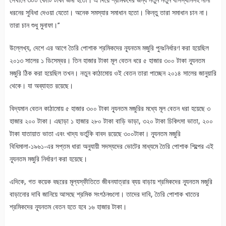
ধরনের সুবিধা দেওয়া যেতো। অনেক সমস্যার সমাধান হতো। কিন্তু তারা সমাধান চান না।
তারা চান শুধু মুনাফা।’’
উল্লেখ্য, দেশে এর আগে তৈরি পোশাক শ্রমিকদের ন্যূনতম মজুরি পুনঃনির্ধারণ করা হয়েছিল
২০১৩ সালের ১ ডিসেম্বর। তিন হাজার টাকা মূল বেতন ধরে ৫ হাজার ৩০০ টাকা ন্যূনতম
মজুরি ঠিক করা হয়েছিল তখন। নতুন কাঠামোয় ওই বেতন তারা পাচ্ছেন ২০১৪ সালের জানুয়ারি
থেকে। যা অব্যাহত রয়েছে।
বিদ্যমান বেতন কাঠামোয় ৫ হাজার ৩০০ টাকা ন্যূনতম মজুরির মধ্যে মূল বেতন ধরা হয়েছে ৩
হাজার ২০০ টাকা। এছাড়া ১ হাজার ২৮০ টাকা বাড়ি ভাড়া, ৩২০ টাকা চিকিৎসা ভাতা, ২০০
টাকা যাতায়াত ভাতা এবং খাদ্য ভর্তুকি বাবদ রয়েছে ৩০০টাকা। ন্যূনতম মজুরি
বিধিমালা-১৯৬১-এর সপ্তম ধারা অনুযায়ী সদস্যদের ভোটের মাধ্যমে তৈরি পোশাক শিল্পের এই
ন্যূনতম মজুরি নির্ধারণ করা হয়েছে।
এদিকে, গত কয়েক বছরের মূল্যস্ফীতিতে জীবনযাত্রার ব্যয় বাড়ায় শ্রমিকদের ন্যূনতম মজুরি
বাড়ানোর দাবি জানিয়ে আসছে শ্রমিক সংগঠনগুলো। তাদের দাবি, তৈরি পোশাক খাতের
শ্রমিকদের ন্যূনতম বেতন হতে হবে ১৬ হাজার টাকা।