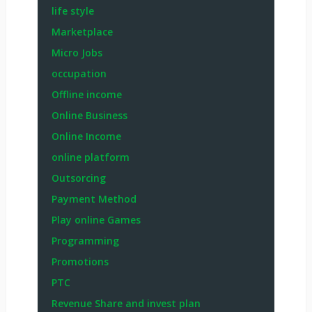
life style
Marketplace
Micro Jobs
occupation
Offline income
Online Business
Online Income
online platform
Outsorcing
Payment Method
Play online Games
Programming
Promotions
PTC
Revenue Share and invest plan