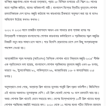
বাণিজ্য মন্ত্রণালয় থেকে পাওয়া তথ্যমতে, প্রায় ২৮ বিলিয়ন ডলারের এই শিল্পে ৪০ লাখের
মতো শ্রমিক জড়িত, যাদের অধিকাংশই নারী। বাংলাদেশ বিশ্বের দ্বিতীয় বৃহত্তম পোশাক
রফতানিকারক দেশ হলেও মজুরি কাঠামো সব কারখানায় ঠিকমতো অনুসরণ করা হয় না বলেও
অভিযোগ উঠেছে কখনও কখনও।
২০১২ ও ২০১৩ সালে তাজরীন ফ্যাশনসে আগুন এবং সাভারে রানা প্লাজা ধসের পর
বিশ্বব্যাপী গণমাধ্যমে বাংলাদেশের পোশাক কারখানার কর্মপরিবেশ ও শ্রমিকদের স্বল্প মজুরির
বিষয়টি নতুন করে সামনে চলে আসে। পরে বিদেশি ক্রেতাদের চাপে বেশ কিছু সংস্কারমূলক
পদক্ষেপ নেওয়া হয়।
আন্তর্জাতিক শ্রম সংস্থার (আইএলও) ‘বৈশ্বিক পোশাক খাতে নিম্নতম মজুরি-২০১৫’ শীর্ষক
এক প্রতিবেদনে বলা হয়েছে, বাংলাদেশে পোশাক শ্রমিকদের ন্যূনতম মজুরি এখন ৬৮ ডলার,
ভারতে ৭৮, ইন্দোনেশিয়ায় ৯২, পাকিস্তানে ৯৯, কম্বোডিয়ায় ১২৮ ও মালয়েশিয়ায় ২২৫
ডলার।
অনুসন্ধানে দেখা গেছে, অন্যান্য শিল্প খাতের তুলনায় গার্মেন্ট শিল্প দ্রুত বর্ধনশীল। জিডিপিতে
এই খাতের অবদানও তুলনামূলক বেশি। এই শিল্প থেকেই দেশের ৭৮ ভাগ রফতানি আয় হয়।
অথচ পোশাক শিল্প খাতেই বেতন সবচেয়ে কম। দেশের উল্লেখযোগ্য ১০টি শিল্প খাতের মধ্যে
পোশাক শ্রমিকের মজুরিই সবচেয়ে কম। ২০১০ থেকে ১২ সালের মধ্যে গঠিত বিভিন্ন ন্যূনতম