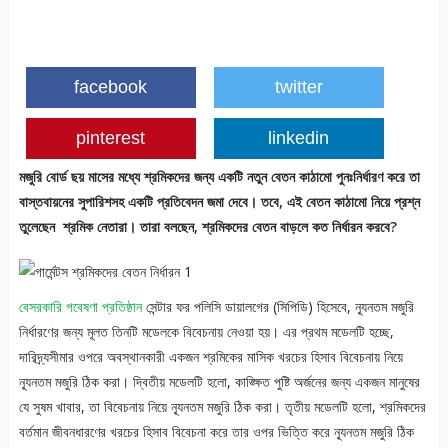
facebook
twitter
pinterest
linkedin
মজুরি বোর্ড ছয় মাসের মধ্যে শ্রমিকদের জন্য একটি নতুন বেতন কাঠামো পুনঃনির্ধারণ করে তা
বাস্তবায়নের সুপারিশসহ একটি প্রতিবেদন জমা দেবে। তবে, এই বেতন কাঠামো নিয়ে প্রশ্ন
তুলেছেন শ্রমিক নেতারা। তারা বলছেন, শ্রমিকদের বেতন বাড়লে কত নির্ধারন
করবে?
বেসরকারি গবেষণা প্রতিষ্ঠান
সেন্টার ফর পলিসি ডায়ালগের (সিপিডি) হিসেবে, ন্যূনতম মজুরি
নির্ধারণের জন্য মূলত তিনটি মডেলকে বিবেচনায় নেওয়া হয়। এর প্রথম মডেলটি হচ্ছে,
দারিদ্র্যসীমার ওপরে অবস্থানকারী একজন শ্রমিকের মাসিক খরচের হিসাব বিবেচনায় নিয়ে
ন্যূনতম মজুরি ঠিক করা। দ্বিতীয় মডেলটি হলো, কাঙ্ক্ষিত পুষ্টি অর্জনের জন্য একজন মানুষের
যে সুষম খাবার, তা বিবেচনায় নিয়ে ন্যূনতম মজুরি ঠিক করা। তৃতীয় মডেলটি হলো, শ্রমিকদের
বর্তমান জীবনধারণের খরচের হিসাব বিবেচনা করে তার ওপর ভিত্তি করে ন্যূনতম মজুরি ঠিক