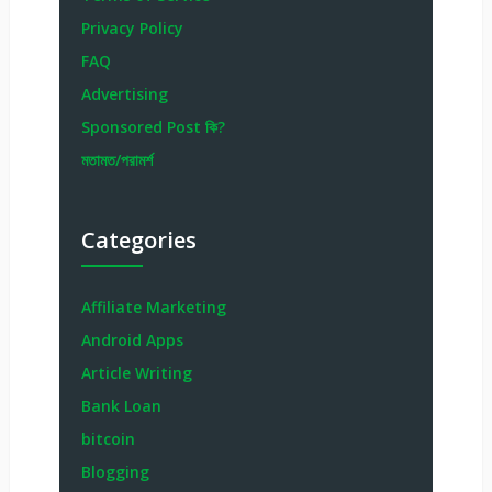
Privacy Policy
FAQ
Advertising
Sponsored Post কি?
মতামত/পরামর্শ
Categories
Affiliate Marketing
Android Apps
Article Writing
Bank Loan
bitcoin
Blogging