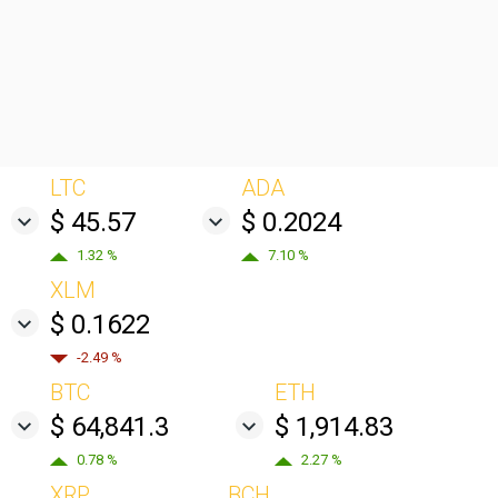
LTC
ADA
$ 45.57
$ 0.2024
1.32 %
7.10 %
XLM
$ 0.1622
-2.49 %
BTC
ETH
$ 64,841.3
$ 1,914.83
0.78 %
2.27 %
XRP
BCH