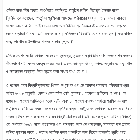
এদিকে রাজধানীর অদুরে আশুলিয়ায় অবস্থিত গার্মেন্টস মালিক সিরাজুল ইসলাম বাংলা
ট্রিবিউনকে বলেছেন, ‘গার্মেন্টস শ্রমিকরা আমাদের পরিবারের সদস্য। তারা ভালো থাকলে
আমরা ভালো থাকি। তাই সময়ের সঙ্গে তাল মিলিয়ে শ্রমিকদের জীবনযাত্রার মান বাড়াতে
বেতন বাড়ানো উচিত। এটা সময়ের দাবি। মালিকদের বিষয়টিও মনে রাখতে হবে। মনে রাখতে
হবে, কারখানায় উৎপাদিত পণ্যের বাজার মূল্যও।’
এদিকে দেশের অর্থনীতিবিদরা অভিযোগ তুলেছেন, ন্যূনতম মজুরি নির্ধারণের ক্ষেত্রে শ্রমিকদের
জীবনধারণকেই কেবল গুরুত্ব দেওয়া হয়। তাদের ভবিষ্যৎ জীবন, সঞ্চয়, সন্তানদের পড়াশোনা
ও স্বাস্থ্যসহ অন্যান্য নিরাপত্তার কথা মাথায় রাখা হয় না।
এ প্রসঙ্গে ঢাকা বিশ্ববিদ্যালয়ের শিক্ষক অধ্যাপক এম এম আকাশ বলেছেন, ‘‘বিদ্যমান শ্রম
আইন ২০০৬ অনুযায়ী, কোনও কোম্পানির মোট মুনাফার ৫ শতাংশ শ্রমিকের পাওনা। এর
মধ্যে ৮০ শতাংশ শ্রমিকদের মধ্যে বণ্টন এবং ১০ শতাংশ কারখানা পর্যায়ে শ্রমিক কল্যাণ
তহবিলে ও বাকি ১০ শতাংশ সরকারের শ্রমিক কল্যাণ ফাউন্ডেশন তহবিলে জমা দেওয়ার বিধান
রয়েছে। তৈরি পোশাক কারখানায় এর কিছুই মানা হয় না। এটা অনেক পুরনো আইন। ‘বিলস্’-
এর অর্থায়নে ২০০৯ সালে পরিচালিত এক গবেষণায় আমি দেখিয়েছিলাম, মালিকরা যদি তাদের
অর্জিত মুনাফার মাত্র ৫ শতাংশ শ্রমিক কল্যাণ তহবিলে জমা দিতেন তাহলেই প্রতি বছর
সেখানে ৩০০ কোটি টাকা জমা হতো। এ দিয়ে শ্রমিকদের জন্য নতুন নতুন বাসস্থানসহ নানা