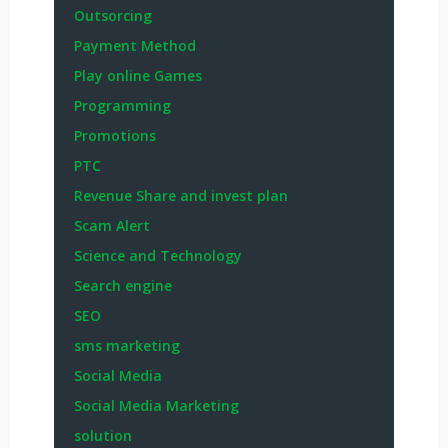
Outsorcing
Payment Method
Play online Games
Programming
Promotions
PTC
Revenue Share and invest plan
Scam Alert
Science and Technology
Search engine
SEO
sms marketing
Social Media
Social Media Marketing
solution