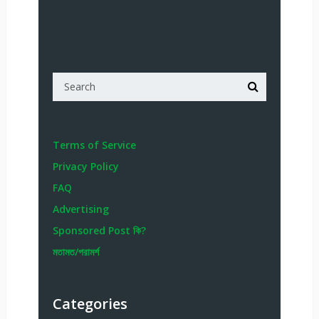
Terms of Service
Privacy Policy
FAQ
Advertising
Sponsored Post কি?
মতামত/পরামর্শ
Categories