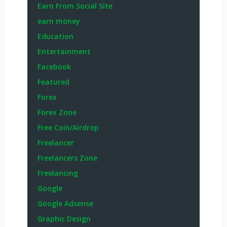
Earn From Social Site
earn money
Education
Entertainment
Facebook
Featured
Forex
Forex Zone
Free Coin/Airdrop
Freelancer
Freelancers Zone
Freelancing
Google
Google Adsense
Graphic Design