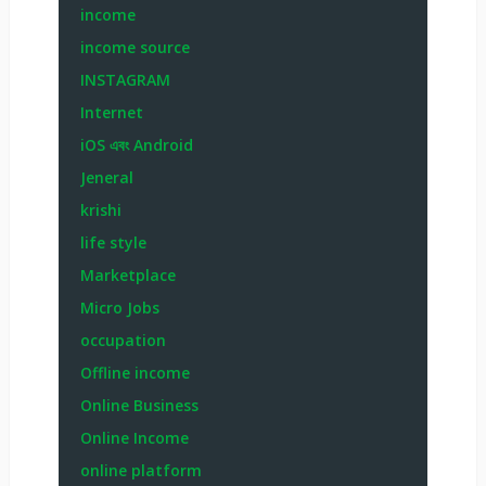
income
income source
INSTAGRAM
Internet
iOS এবং Android
Jeneral
krishi
life style
Marketplace
Micro Jobs
occupation
Offline income
Online Business
Online Income
online platform