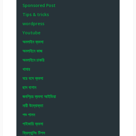
Sponsored Post
Tips & tricks
wordpress
Youtube
অনলাইন ব্যবসা
অনলাইনে কাজ
অনলাইনে চাকরি
খামার
ঘরে বসে ব্যবসা
ছাদ বাগান
জনপ্রিয় ব্যবসা আইডিয়া
নারী উদ্যোক্তা
পশু পালন
পাইকারি ব্যবসা
ফ্রিল্যান্সিং টিপস