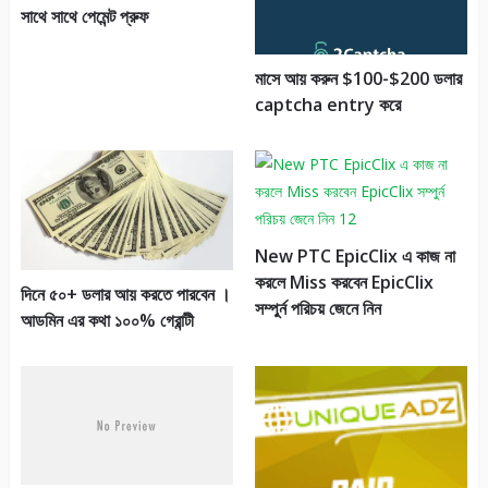
সাথে সাথে পেমেন্ট প্রুফ
মাসে আয় করুন $100-$200 ডলার
captcha entry করে
New PTC EpicClix এ কাজ না
করলে Miss করবেন EpicClix
দিনে ৫০+ ডলার আয় করতে পারবেন ।
সম্পুর্ন পরিচয় জেনে নিন
আডমিন এর কথা ১০০% গেরান্টী