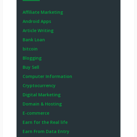
Affiliate Marketing
Android Apps
Article Writing
Bank Loan
bitcoin
Blogging
Buy Sell
Computer Information
Cryptocurrency
Digital Marketing
Domain & Hosting
E-commerce
Earn for the Real life
Earn From Data Entry