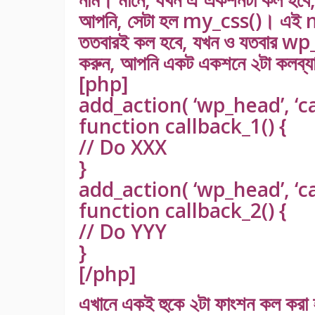
আপনি, সেটা হল my_css()। এই my
ততবারই কল হবে, যখন ও যতবার w
করুন, আপনি একট একশনে ২টা কলব্যাক
[php]
add_action( ‘wp_head’, ‘ca
function callback_1() {
// Do XXX
}
add_action( ‘wp_head’, ‘ca
function callback_2() {
// Do YYY
}
[/php]
এখানে একই হুকে ২টা ফাংশন কল করা 