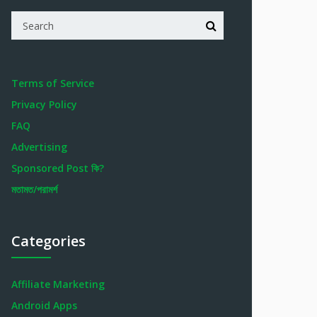
Terms of Service
Privacy Policy
FAQ
Advertising
Sponsored Post কি?
মতামত/পরামর্শ
Categories
Affiliate Marketing
Android Apps