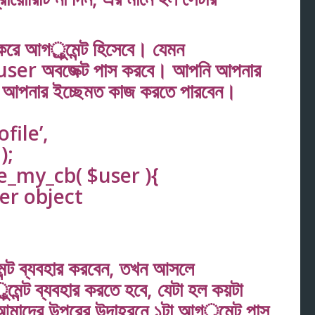
রে আগর্ুমেন্ট হিসেবে। যেমন
er অবজেক্ট পাস করবে। আপনি আপনার
য়ে আপনার ইচ্ছেমত কাজ করতে পারবেন।
file’,
);
e_my_cb( $user ){
er object
ন্ট ব্যবহার করবেন, তখন আসলে
্ট ব্যবহার করতে হবে, যেটা হল কয়টা
াদের উপরের উদাহরনে ১টা আগর্ুমেন্ট পাস