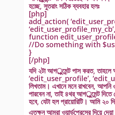
হচ্ছে, সুতরাং সঠিক ব্যবহার হলঃ
[php]
add_action( ‘edit_user_pro
‘edit_user_profile_my_cb’, 
function edit_user_profil
//Do something with $us
}
[/php]
যদি ২টা আগর্ুমেন্ট পাস করত, তা
‘edit_user_profile’, ‘edit_
লিখতাম। এখানে মনে রাখবেন, আপনি ৩য় 
পারবেন না, তাই ৪থর্ আগর্ুমেন্ট দিত
হবে, যেটা হল প্রায়োরিটি। আমি ২০ দ
এতক্ষন আমরা ওয়ার্ডপ্রেসের দিয়ে দেয