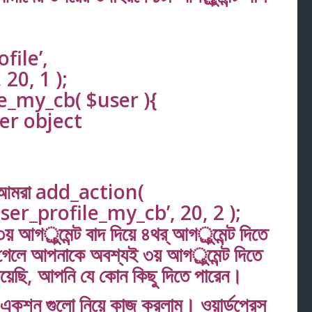
file’,
20, 1 );
e_my_cb( $user ){
er object
হলে আমরা add_action(
user_profile_my_cb’, 20, 2 );
আগর্ুমেন্ট বাদ দিয়ে ৪থর্ আগর্ুমেন্ট দিতে
ে গেলে আপনাকে অবশ্যই ৩য় আগর্ুমেন্ট দিতে
িয়েছি, আপনি যে কোন কিছু দিতে পারেন।
়া একশন গুলো নিয়ে কাজ করলাম। ওয়ার্ডপ্রেস