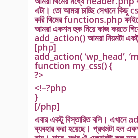
আমরা থিমের মধ্যে header.php ফ
এটা। তো আমরা চাচ্ছি সেখানে কিছু cs
করি থিমের functions.php ফাইলে 
আমরা একশন হুক নিয়ে কাজ করতে গিয
add_action() আমরা নিয়মটা একটু
[php]
add_action( ‘wp_head’, ‘my
function my_css() {
?>
<!–?php
}
[/php]
এবার একটু বিস্তারিত বলি। এখানে a
ব্যবহার করা হয়েছে। প্রথমটা হল এ
নাম। মানে, যখন ঐ একশনটা কল হবে