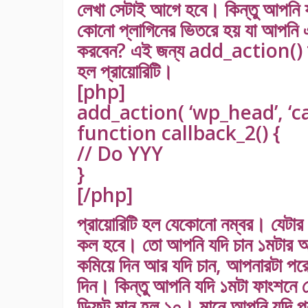
লেখা সেটাই আগে হবে। কিন্তু আপনি যদ
কোনো প্লাগিনের ভিতরে হয় যা আপনি 
করবেন? এই জন্য add_action() ফাং
হল প্রায়োরিটি।
[php]
add_action( ‘wp_head’, ‘ca
function callback_2() {
// Do YYY
}
[/php]
প্রায়োরিটি হল যেকোনো নম্বর। যেটা
কল হবে। তো আপনি যদি চান ১মটার আগ
কমিয়ে দিন আর যদি চান, আপনারটা পরে 
দিন। কিন্তু আপনি যদি ১মটা ফাংশনে কো
ডিফল্ট মান হল ১০। মানে আপনি যদি প্র