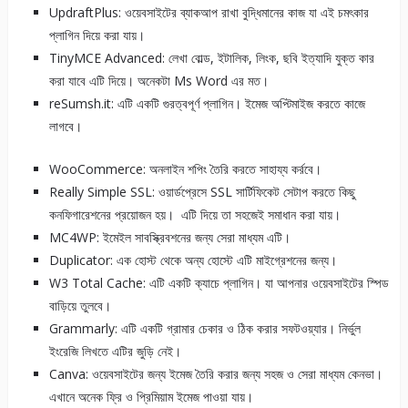
UpdraftPlus: ওয়েবসাইটের ব্যাকআপ রাখা বুদ্ধিমানের কাজ যা এই চমৎকার
প্লাগিন দিয়ে করা যায়।
TinyMCE Advanced: লেখা বোল্ড, ইটালিক, লিংক, ছবি ইত্যাদি যুক্ত কার
করা যাবে এটি দিয়ে। অনেকটা Ms Word এর মত।
reSumsh.it: এটি একটি গুরত্বপূর্ণ প্লাগিন। ইমেজ অপ্টিমাইজ করতে কাজে
লাগবে।
WooCommerce: অনলাইন শপিং তৈরি করতে সাহায্য কর্রবে।
Really Simple SSL: ওয়ার্ডপ্রেসে SSL সার্টিফিকেট সেটাপ করতে কিছু
কনফিগারেশনের প্রয়োজন হয়। এটি দিয়ে তা সহজেই সমাধান করা যায়।
MC4WP: ইমেইল সাবস্ক্রিবশনের জন্য সেরা মাধ্যম এটি।
Duplicator: এক হোস্ট থেকে অন্য হোস্টে এটি মাইগ্রেশনের জন্য।
W3 Total Cache: এটি একটি ক্যাচে প্লাগিন। যা আপনার ওয়েবসাইটের স্পিড
বাড়িয়ে তুলবে।
Grammarly: এটি একটি গ্রামার চেকার ও ঠিক করার সফটওয়্যার। নির্ভুল
ইংরেজি লিখতে এটির জুড়ি নেই।
Canva: ওয়েবসাইটের জন্য ইমেজ তৈরি করার জন্য সহজ ও সেরা মাধ্যম কেনভা।
এখানে অনেক ফ্রি ও প্রিমিয়াম ইমেজ পাওয়া যায়।