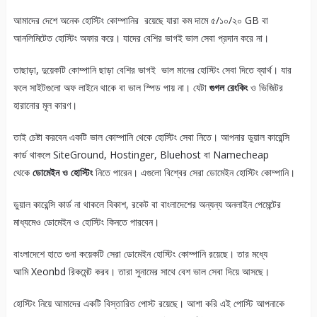
আমাদের দেশে অনেক হোস্টিং কোম্পানির রয়েছে যারা কম দামে ৫/১০/২০ GB বা
আনলিমিটেত হোস্টিং অফার করে। যাদের বেশির ভাগই ভাল সেবা প্রদান করে না।
তাছাড়া, দুয়েকটি কোম্পানি ছাড়া বেশির ভাগই ভাল মানের হোস্টিং সেবা দিতে ব্যার্থ। যার
ফলে সাইটগুলো অফ লাইনে থাকে বা ভাল স্পিড পায় না। যেটা
গুগল রেংকিং
ও ভিজিটর
হারানোর মূল কারণ।
তাই চেষ্টা করবেন একটি ভাল কোম্পানি থেকে হোস্টিং সেবা নিতে। আপনার ডুয়াল কারেন্সি
কার্ড থাকলে SiteGround, Hostinger, Bluehost বা Namecheap
থেকে
ডোমেইন ও হোস্টিং
নিতে পারেন। এগুলো বিশ্বের সেরা ডোমেইন হোস্টিং কোম্পানি।
ডুয়াল কারেন্সি কার্ড না থাকলে বিকাশ, রকেট বা বাংলাদেশের অন্যন্য অনলাইন পেমেন্টের
মাধ্যমেও ডোমেইন ও হোস্টিং কিনতে পারবেন।
বাংলাদেশে হাতে গুনা কয়েকটি সেরা ডোমেইন হোস্টিং কোম্পানি রয়েছে। তার মধ্যে
আমি Xeonbd রিকমেন্ট করব। তারা সুনামের সাথে বেশ ভাল সেবা দিয়ে আসছে।
হোস্টিং নিয়ে আমাদের একটি বিস্তারিত পোস্ট রয়েছে। আশা করি এই পোস্টি আপনাকে