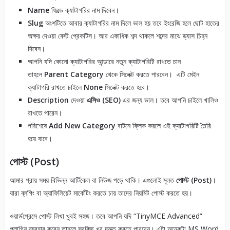
Name
ফিল্ডে ক্যাটাগরির নাম দিবেন।
Slug
অংশটিতে আবার ক্যাটাগরির নাম দিলে ভাল হয় তবে ইংরেজি হলে ছোট হাতের
অক্ষর দেওয়া বেস্ট প্রেকটিস। আর একাধিক শব্দ থাকলে শব্দের মাঝে ড্যাস চিহ্ন
দিবেন।
আপনি যদি কোনো ক্যাটাগরির আন্ডারে নতুন ক্যাটাগরিটি রাখতে চান
তাহলে
Parent Category
থেকে সিলেক্ট করতে পারবেন। এটি মেইন
ক্যাটাগরি রাখতে চাইলে
None
সিলেক্ট করতে হবে।
Description
দেওয়া
এসিও (SEO)
এর জন্য ভাল। তবে আপনি চাইলে খালিও
রাখতে পারেন।
পরিশেষে
Add New Category
বাটনে ক্লিক করলে এই ক্যাটাগরিটি তৈরি
হয়ে যাবে।
পোস্ট (Post)
আমার প্রায় সময় বিভিন্ন আর্টিকেল বা নিউজ পড়ে থাকি। এগুলোই মূলত
পোস্ট (Post)
।
যারা ব্লগিং বা অ্যাফিলিয়েট মার্কেটিং করতে চায় তাদের নিয়মিট পোস্ট করতে হয়।
ওয়ার্ডপ্রেসে পোস্ট লিখা খুবই সহজ। তবে আপনি যদি “TinyMCE Advanced”
প্লাগিন ব্যবহার করেন তাহলে সবকিছু খুব দ্রুত করতে পারবেন। এটা অনেকটা MS Word