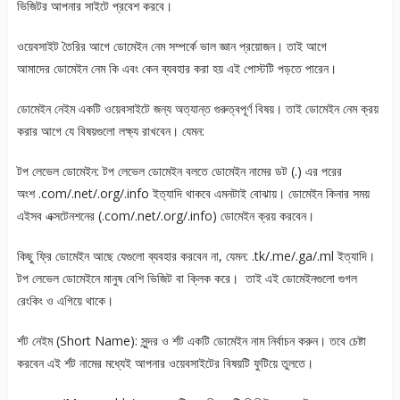
ভিজিটর আপনার সাইটে প্রবেশ করবে।
ওয়েবসাইট তৈরির আগে ডোমেইন নেম সম্পর্কে ভাল জ্ঞান প্রয়োজন। তাই আগে
আমাদের ডোমেইন নেম কি এবং কেন ব্যবহার করা হয় এই পোস্টটি পড়তে পারেন।
ডোমেইন নেইম একটি ওয়েবসাইটে জন্য অত্যান্ত গুরুত্বপূর্ণ বিষয়। তাই ডোমেইন নেম ক্রয়
করার আগে যে বিষয়গুলো লক্ষ্য রাখবেন। যেমন:
টপ লেভেল ডোমেইন: টপ লেভেল ডোমেইন বলতে ডোমেইন নামের ডট (.) এর পরের
অংশ .com/.net/.org/.info ইত্যাদি থাকবে এমনটাই বোঝায়। ডোমেইন কিনার সময়
এইসব এক্সটেনশনের (.com/.net/.org/.info) ডোমেইন ক্রয় করবেন।
কিছু ফ্রি ডোমেইন আছে যেগুলো ব্যবহার করবেন না, যেমন: .tk/.me/.ga/.ml ইত্যাদি।
টপ লেভেল ডোমেইনে মানুষ বেশি ভিজিট বা ক্লিক করে। তাই এই ডোমেইনগুলো গুগল
রেংকিং ও এগিয়ে থাকে।
র্শট নেইম (Short Name): সুন্দর ও র্শট একটি ডোমেইন নাম নির্বাচন করুন। তবে চেষ্টা
করবেন এই র্শট নামের মধ্যেই আপনার ওয়েবসাইটের বিষয়টি ফুটিয়ে তুলতে।