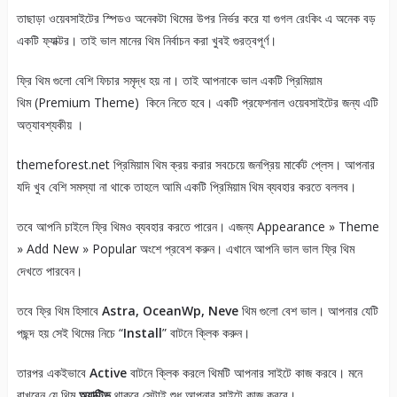
তাছাড়া ওয়েবসাইটের স্পিডও অনেকটা থিমের উপর নির্ভর করে যা গুগল রেংকিং এ অনেক বড়
একটি ফ্যাক্টর। তাই ভাল মানের থিম নির্বাচন করা খুবই গুরত্বপূর্ণ।
ফ্রি থিম গুলো বেশি ফিচার সমৃদ্ধ হয় না। তাই আপনাকে ভাল একটি প্রিমিয়াম
থিম (Premium Theme) কিনে নিতে হবে। একটি প্রফেশনাল ওয়েবসাইটের জন্য এটি
অত্যাবশ্যকীয় ।
themeforest.net প্রিমিয়াম থিম ক্রয় করার সবচেয়ে জনপ্রিয় মার্কেট প্লেস। আপনার
যদি খুব বেশি সমস্যা না থাকে তাহলে আমি একটি প্রিমিয়াম থিম ব্যবহার করতে বললব।
তবে আপনি চাইলে ফ্রি থিমও ব্যবহার করতে পারেন। এজন্য Appearance » Theme
» Add New » Popular অংশে প্রবেশ করুন। এখানে আপনি ভাল ভাল ফ্রি থিম
দেখতে পারবেন।
তবে ফ্রি থিম হিসাবে
Astra, OceanWp, Neve
থিম গুলো বেশ ভাল। আপনার যেটি
পছন্দ হয় সেই থিমের নিচে “
Install
” বাটনে ক্লিক করুন।
তারপর একইভাবে
Active
বাটনে ক্লিক করলে থিমটি আপনার সাইটে কাজ করবে। মনে
রাখবেন যে থিম
অ্যাক্টিভ
থাকবে সেটাই শুধু আপনার সাইটে কাজ করবে।