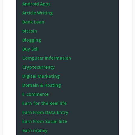
Android Apps
Article Writing
Bank Loan
bitcoin
Blogging
Buy Sell
Computer Information
Cryptocurrency
Digital Marketing
Domain & Hosting
E-commerce
Earn for the Real life
Earn From Data Entry
Earn From Social Site
earn money