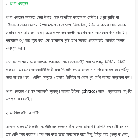
১.
গুগল এডসেন্স
গুগল এডসেন্স সবচেয়ে সেরা উপায় এতে আপত্তি করবেন না কেউই। প্রোগ্রামিং বা
এইধরনের কোন ক্ষেত্রে বিশেষ দক্ষতা না থেকেও, নিজে কিছু বিক্রি না করেও মাসে কয়েক
হাজার ডলার আয় করা যায়। এমনকি গুগলের ব্লগার ব্যবহার করে কোনরকম খরচ ছাড়াই।
প্রয়োজন শুধু সময় ব্যয় করা এবং চারিদিকে দৃষ্টি রেখে নিজের ওয়েবসাইটে ভিজিটর আনার
ব্যবস্থা করা।
ভাল ফল পাওয়ার জন্য আপনার প্রয়োজন এমন ওয়েবসাইট যেখানে প্রচুর ভিজিটর ভিজিট
করবেন। এধরনের ওয়েবসাইট তৈরী এবং ভিজিটর পেতে কয়েক মাস থেকে কয়েক বছর পর্যন্ত
সময় লাগতে পারে। দৈনিক অন্তত ১ হাজার ভিজিটর না পেলে খুব বেশি আয়ের সম্ভাবনা কম।
গুগল এডসেন্স এর মত আরেকটি ব্যবস্থা রয়েছে চিতিকা (chitika) নামে। ব্যবহারের পদ্ধতি
এডসেন্স এর মতই।
২. এফিলিয়েটেড মার্কেটিং
অনেকে বলেন এফিলিটেড মার্কেটিং এর ক্ষেত্রে সীমা হচ্ছে আকাশ। আপনি যত চেষ্টা করবেন
তত বেশি আয় করবেন। আপনার কাজ হচ্ছে ইন্টারনেটে যারা কিছু বিক্রি করে (পন্য বা সেবা)