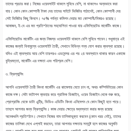
তাদের প্রচার করা। নিজের ওয়েবসাইট থাকলে সুবিধে বেশি, না থাকলেও অন্যভাবে করা
যায়। কোন কোন কোম্পানী টাকা দেয় তাদের সাইটে ভিজিটর পাঠানেই, কোন কোম্পানী দেয়
সেই ভিজিটর কিছু কিনলে। ৭৫% পর্যন্ত কমিশন দেয়ার মত কোম্পানী/বিষয়ও রয়েছে।
আমাজন, ই-বে এর মত প্রতিস্ঠানের সহযোগিতা পাওয়া যায় এফিলিয়েটেড মার্কেটিং কাজে।
এফিলিয়েটেড মার্কেটিং এর জন্য নিজস্ব ওয়েবসাইট থাকলে বেশি সুবিধে পাবেন। শুধুমাত্র এই
কাজের জন্যই বিনামুল্যে ওয়েবসাইট তৈরী, সেখানে বিভিন্ন পন্য যোগ করার ব্যবস্থা রয়েছে।
যদিও এই ব্যবস্থায় আয় বেশি তারপরও এডসেন্সর এর পর ২য় অবস্থানে থাকার কারন একাজে
বুদ্ধিমত্তা, মার্কেটিং এর দক্ষতা এবং পরিশ্রম বেশি।
৩. ফ্রিল্যান্সিং
আপনি ওয়েবসাইট তৈরী কিংবা মার্কেটিং এর ঝামেলায় যেতে চান না, অথচ কম্পিউটারের কোন
কাজে দক্ষ। সেটা ফটোশপ ব্যবহার করে গ্রাফিক ডিজাইন, ওয়েব ডিজাইন থেকে শুরু করে,
প্রোগ্রামিং থেকে ডাটা এন্ট্রি, ভিডিও এডিটিং কিংবা এনিমেশন যে কোন কিছুই হতে পারে।
তাহলে আপনার জন্য ফ্রিল্যান্সিং। কাজ দেয়ার ক্ষেত্রে মধ্যস্থতা করার জন্য রয়েছে
অনেকগুলি প্রতিস্ঠান। সেখানে নিজের নাম তালিকাভুক্ত করবেন (কোন খরচ নেই), তাদের
কাজের তালিকা দেখে এপ্লাই করবেন, তারা আপনার দক্ষতায় সন্তুষ্ট হলে কাজের অনুমতি
দেবে। আপনি কাজ করে জমা দেবেন এবং আপনার একাউন্টে সেই কাজের পারিশ্রমিক জমা