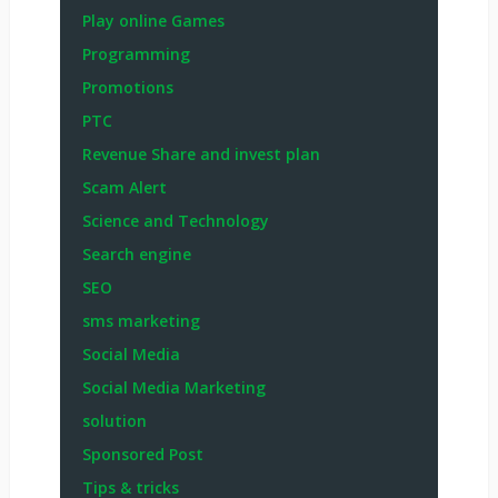
Play online Games
Programming
Promotions
PTC
Revenue Share and invest plan
Scam Alert
Science and Technology
Search engine
SEO
sms marketing
Social Media
Social Media Marketing
solution
Sponsored Post
Tips & tricks