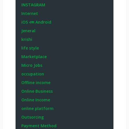
INSTAGRAM
Internet
iOS এবং Android
Jeneral
krishi
life style
Marketplace
Micro Jobs
occupation
Offline income
Online Business
Online Income
online platform
Outsorcing
Payment Method