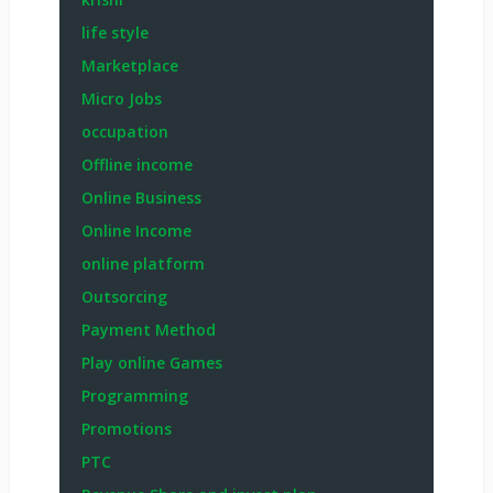
life style
Marketplace
Micro Jobs
occupation
Offline income
Online Business
Online Income
online platform
Outsorcing
Payment Method
Play online Games
Programming
Promotions
PTC