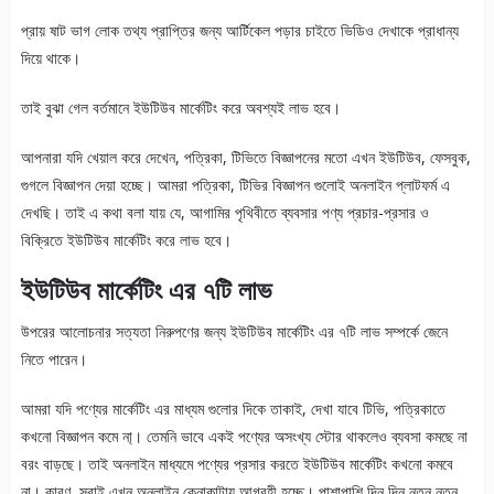
প্রায় ষাট ভাগ লোক তথ্য প্রাপ্তির জন্য আর্টিকেল পড়ার চাইতে ভিডিও দেখাকে প্রাধান্য
দিয়ে থাকে।
তাই বুঝা গেল বর্তমানে ইউটিউব মার্কেটিং করে অবশ্যই লাভ হবে।
আপনারা যদি খেয়াল করে দেখেন, পত্রিকা, টিভিতে বিজ্ঞাপনের মতো এখন ইউটিউব, ফেসবুক,
গুগলে বিজ্ঞাপন দেয়া হচ্ছে। আমরা পত্রিকা, টিভির বিজ্ঞাপন গুলোই অনলাইন প্লাটফর্ম এ
দেখছি। তাই এ কথা বলা যায় যে, আগামির পৃথিবীতে ব্যবসার পণ্য প্রচার-প্রসার ও
বিক্রিতে ইউটিউব মার্কেটিং করে লাভ হবে।
ইউটিউব মার্কেটিং এর ৭টি লাভ
উপরের আলোচনার সত্যতা নিরুপণের জন্য ইউটিউব মার্কেটিং এর ৭টি লাভ সম্পর্কে জেনে
নিতে পারেন।
আমরা যদি পণ্যের মার্কেটিং এর মাধ্যম গুলোর দিকে তাকাই, দেখা যাবে টিভি, পত্রিকাতে
কখনো বিজ্ঞাপন কমে না্। তেমনি ভাবে একই পণ্যের অসংখ্য স্টোর থাকলেও ব্যবসা কমছে না
বরং বাড়ছে। তাই অনলাইন মাধ্যমে পণ্যের প্রসার করতে ইউটিউব মার্কেটিং কখনো কমবে
না। কারণ, সবাই এখন অনলাইন কেনাকাটায় আগ্রহী হচ্ছে। পাশাপাশি দিন দিন নতুন নতুন