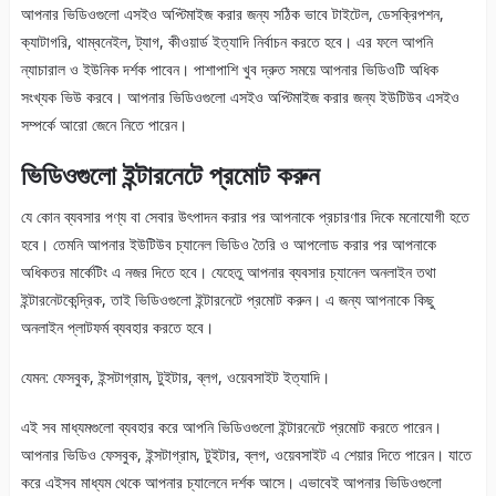
আপনার ভিডিওগুলো এসইও অপ্টিমাইজ করার জন্য সঠিক ভাবে টাইটেল, ডেসক্রিপশন,
ক্যাটাগরি, থাম্বনেইল, ট্যাগ, কীওয়ার্ড ইত্যাদি নির্বাচন করতে হবে। এর ফলে আপনি
ন্যাচারাল ও ইউনিক দর্শক পাবেন। পাশাপাশি খুব দ্রুত সময়ে আপনার ভিডিওটি অধিক
সংখ্যক ভিউ করবে। আপনার ভিডিওগুলো এসইও অপ্টিমাইজ করার জন্য ইউটিউব এসইও
সম্পর্কে আরো জেনে নিতে পারেন।
ভিডিওগুলো ইন্টারনেটে প্রমোট করুন
যে কোন ব্যবসার পণ্য বা সেবার উৎপাদন করার পর আপনাকে প্রচারণার দিকে মনোযোগী হতে
হবে। তেমনি আপনার ইউটিউব চ্যানেল ভিডিও তৈরি ও আপলোড করার পর আপনাকে
অধিকতর মার্কেটিং এ নজর দিতে হবে। যেহেতু আপনার ব্যবসার চ্যানেল অনলাইন তথা
ইন্টারনেটকেন্দ্রিক, তাই ভিডিওগুলো ইন্টারনেটে প্রমোট করুন। এ জন্য আপনাকে কিছু
অনলাইন প্লাটফর্ম ব্যবহার করতে হবে।
যেমন: ফেসবুক, ইন্সটাগ্রাম, টুইটার, ব্লগ, ওয়েবসাইট ইত্যাদি।
এই সব মাধ্যমগুলো ব্যবহার করে আপনি ভিডিওগুলো ইন্টারনেটে প্রমোট করতে পারেন।
আপনার ভিডিও ফেসবুক, ইন্সটাগ্রাম, টুইটার, ব্লগ, ওয়েবসাইট এ শেয়ার দিতে পারেন। যাতে
করে এইসব মাধ্যম থেকে আপনার চ্যালেনে দর্শক আসে। এভাবেই আপনার ভিডিওগুলো