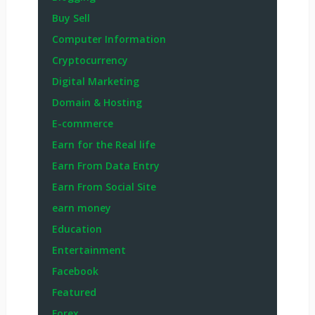
Buy Sell
Computer Information
Cryptocurrency
Digital Marketing
Domain & Hosting
E-commerce
Earn for the Real life
Earn From Data Entry
Earn From Social Site
earn money
Education
Entertainment
Facebook
Featured
Forex