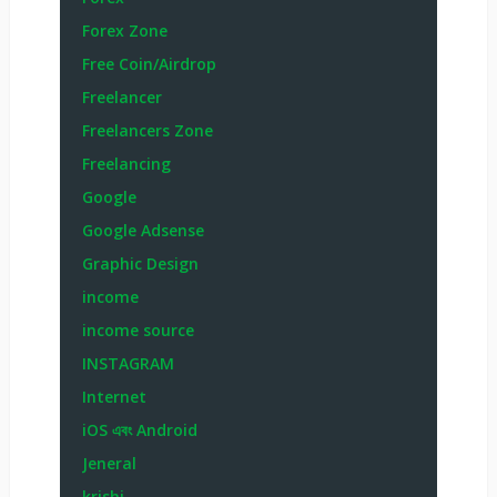
Forex Zone
Free Coin/Airdrop
Freelancer
Freelancers Zone
Freelancing
Google
Google Adsense
Graphic Design
income
income source
INSTAGRAM
Internet
iOS এবং Android
Jeneral
krishi