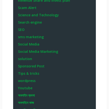
Revenue Share and invest plan
Scam Alert
Science and Technology
Search engine
SEO
sms marketing
Social Media
Social Media Marketing
solution
Sponsored Post
Tips & tricks
wordpress
Youtube
অনলাইন ব্যবসা
অনলাইনে কাজ