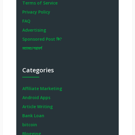
Terms of Service
Privacy Policy
FAQ
Advertising
Sponsored Post কি?
মতামত/পরামর্শ
Categories
Affiliate Marketing
Android Apps
Article Writing
Bank Loan
bitcoin
Blogging