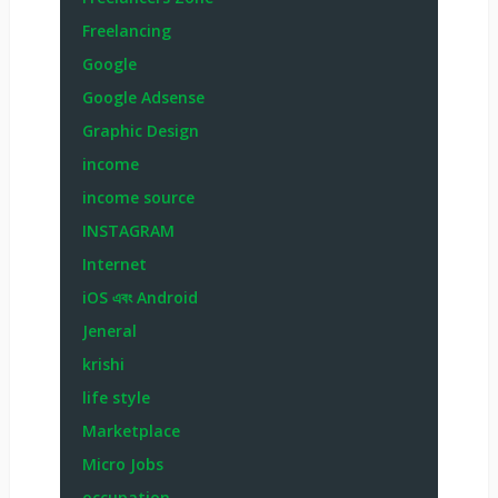
Freelancing
Google
Google Adsense
Graphic Design
income
income source
INSTAGRAM
Internet
iOS এবং Android
Jeneral
krishi
life style
Marketplace
Micro Jobs
occupation