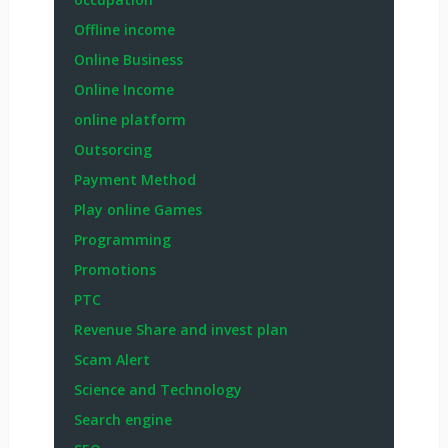
Offline income
Online Business
Online Income
online platform
Outsorcing
Payment Method
Play online Games
Programming
Promotions
PTC
Revenue Share and invest plan
Scam Alert
Science and Technology
Search engine