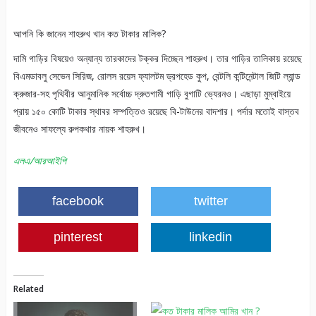
আপনি কি জানেন শাহরুখ খান কত টাকার মালিক?
দামি গাড়ির বিষয়েও অন্যান্য তারকাদের টক্কর দিচ্ছেন শাহরুখ। তার গাড়ির তালিকায় রয়েছে
বিএমডাবলু সেভেন সিরিজ, রোলস রয়েস ফ্যালটম ড্রপহেড কুপ, বেন্টলি কন্টিনেন্টাল জিটি ল্যান্ড
ক্রুজার-সহ পৃথিবীর আনুমানিক সর্বোচ্চ দ্রুতগামী গাড়ি বুগাটি ভ্যেরনও। এছাড়া মুম্বাইয়ে
প্রায় ১৫০ কোটি টাকার স্থাবর সম্পত্তিও রয়েছে বি-টাউনের বাদশার। পর্দার মতোই বাস্তব
জীবনেও সাফল্যে রুপকথার নায়ক শাহরুখ।
এলএ/আরআইপি
facebook
twitter
pinterest
linkedin
Related