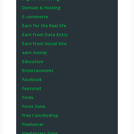
Domain & Hosting
E-commerce
Earn for the Real life
Earn From Data Entry
Earn From Social Site
earn money
Education
Entertainment
Facebook
Featured
Forex
Forex Zone
Free Coin/Airdrop
Freelancer
Freelancers Zone