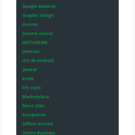
Google Adsense
Graphic Design
income
income source
INSTAGRAM
Internet
iOS এবং Android
Jeneral
krishi
life style
Marketplace
Micro Jobs
occupation
Offline income
Online Business