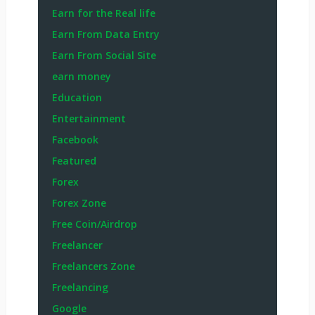
Earn for the Real life
Earn From Data Entry
Earn From Social Site
earn money
Education
Entertainment
Facebook
Featured
Forex
Forex Zone
Free Coin/Airdrop
Freelancer
Freelancers Zone
Freelancing
Google