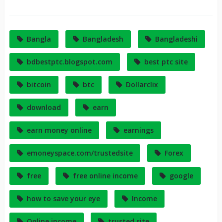
Bangla
Bangladesh
Bangladeshi
bdbestptc.blogspot.com
best ptc site
bitcoin
btc
Dollarclix
download
earn
earn money online
earnings
emoneyspace.com/trustedsite
Forex
free
free online income
google
how to save your eye
Income
Online income
trusted site