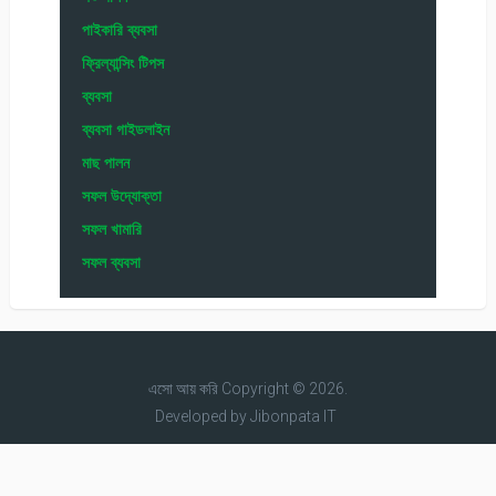
পাইকারি ব্যবসা
ফ্রিল্যান্সিং টিপস
ব্যবসা
ব্যবসা গাইডলাইন
মাছ পালন
সফল উদ্যোক্তা
সফল খামারি
সফল ব্যবসা
এসো আয় করি
Copyright © 2026.
Developed by
Jibonpata IT