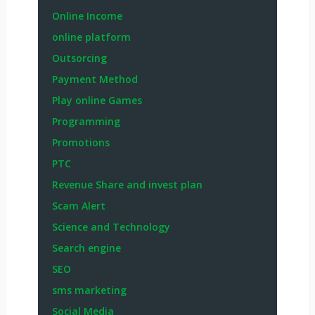
Online Income
online platform
Outsorcing
Payment Method
Play online Games
Programming
Promotions
PTC
Revenue Share and invest plan
Scam Alert
Science and Technology
Search engine
SEO
sms marketing
Social Media