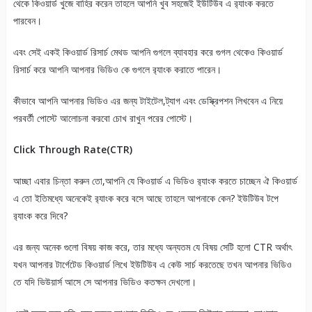
থেকে কিওয়ার্ড খুজে বাহির করেন তাহলে আপনি খুব সহজেই ইউটিউব এ র‍্যাংক করতে
পারবেন।
এবং সেই একই কিওয়ার্ড রিসার্চ মেথড আপনি গুগলে ব্যাবহার করে গুগল থেকেও কিওয়ার্ড
রিসার্চ করে আপনি আপনার ভিডিও কে গুগলে র‍্যাংক করাতে পারেন।
কীভাবে আপনি আপনার ভিডিও এর জন্য টাইটেল,ট্যাগ এবং ডেস্ক্রিপশন লিখবেন এ নিয়ে
পরবর্তী পোস্টে আলোচনা করবো চোখ রাখুন পরের পোস্টে।
Click Through Rate(CTR)
আচ্ছা এবার চিন্তা করুন তো,আপনি যে কিওয়ার্ড এ ভিডিও র‍্যাংক করতে চাচ্ছেন ঐ কিওয়ার্ড
এ তো ইতিমধ্যে অনেকেই র‍্যাংক করে বসে আছে তাহলে আপনাকে কেন? ইউটিউব টপে
র‍্যাংক করে দিবে?
এর জন্য অনেক গুলো বিষয় কাজ করে, তার মধ্যে অন্যতম যে বিষয় সেটি হলো CTR অর্থাৎ
যখন আপনার টার্গেটেড কিওয়ার্ড লিখে ইউটিউব এ কেউ সার্চ করতেছে তখন আপনার ভিডিও
তে যদি ভিউয়ার্স আসে সে আপনার ভিডিও কতক্ষন দেখলো।