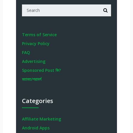
Terms of Service
Privacy Policy
FAQ
Advertising
Sponsored Post কি?
মতামত/পরামর্শ
Categories
Affiliate Marketing
Android Apps