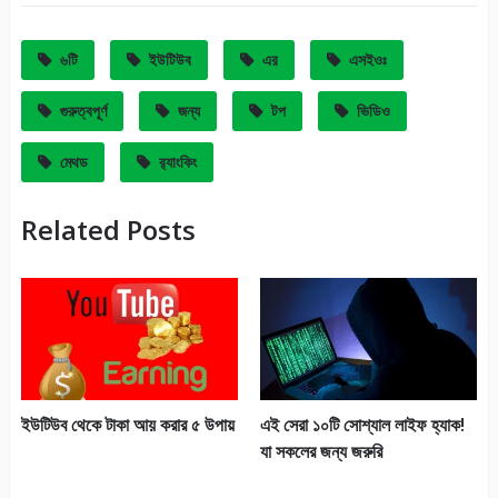
৬টি
ইউটিউব
এর
এসইওঃ
গুরুত্বপূর্ণ
জন্য
টপ
ভিডিও
মেথড
র‍্যাংকিং
Related Posts
ইউটিউব থেকে টাকা আয় করার ৫ উপায়
এই সেরা ১০টি সোশ্যাল লাইফ হ্যাক!
যা সকলের জন্য জরুরি