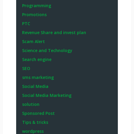
Programming
Promotions
PTC
Revenue Share and invest plan
Scam Alert
Science and Technology
Search engine
SEO
sms marketing
Social Media
Social Media Marketing
solution
Sponsored Post
Tips & tricks
wordpress