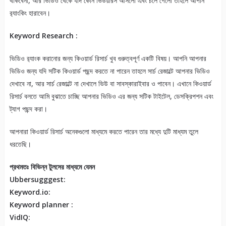
থাকবেনা, আর ভিডিও থেকে যদি কোন ভিউয়ারস আসলো এবং চলে গেলো তাহলে আপনি
র‍্যাংকিং হারাবেন।
Keyword Research :
ভিডিও র‍্যাংক করানোর জন্য কিওয়ার্ড রিসার্চ খুব গুরুত্বপূর্ণ একটি বিষয়। আপনি আপনার
ভিডিও জন্য যদি সটিক কিওয়ার্ড পছন্দ করতে না পারেন তাহলে সার্চ রেজাল্টে আপনার ভিডিও
দেখাবে না, আর সার্চ রেজাল্টে না দেখালে ভিউ বা সাবস্কারাইবার ও পাবেন। এখানে কিওয়ার্ড
রিসার্চ বলতে আমি বুঝাতে চাচ্ছি আপনার ভিডিও এর জন্য সটিক টাইটেল, ডেসক্রিপশন এবং
ট্যাগ পছন্দ করা।
আপনারা কিওয়ার্ড রিসার্চ অনেকগুলো মাধ্যমে করতে পারেন তার মধ্যে দুটি মাধ্যম তুলে
ধরতেছি।
প্রথমতঃ বিভিন্ন টুলসের মাধ্যমে যেমন
Ubbersugggest:
Keyword.io:
Keyword planner :
VidIQ: