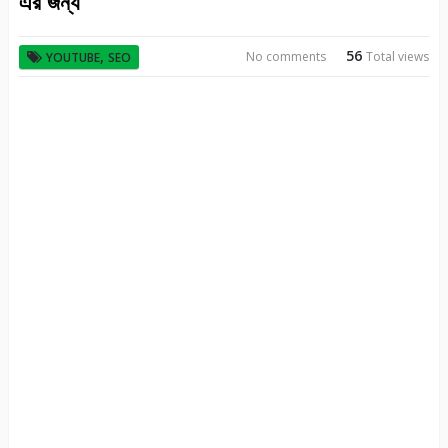
এর জন্য
56
,
No comments
Total views
YOUTUBE
SEO