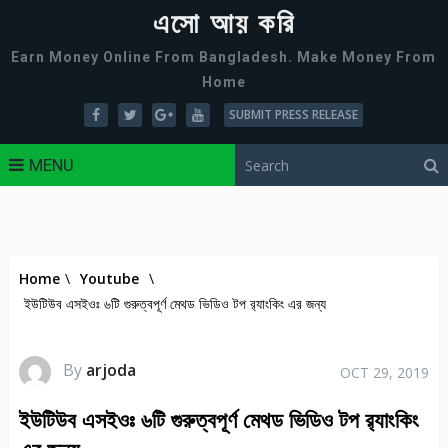
এসো আয় করি
Earn Money Online From Bangladesh. Make Money From
Home
SUBMIT PRESS RELEASE
MENU
Home
\
Youtube
\
ইউটিউব এসইওঃ ৬টি গুরুত্বপূর্ণ মেথড ভিডিও টপ র‍্যাংকিং এর জন্য
By
arjoda
OCT 29, 2019
ইউটিউব এসইওঃ ৬টি গুরুত্বপূর্ণ মেথড ভিডিও টপ র‍্যাংকিং