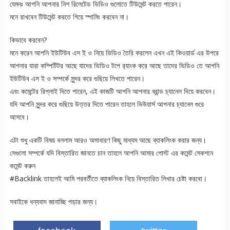
যেমনঃ আপনি আপনার নিশ রিলেটেড ভিডিও গুলোতে টিউমেন্ট করতে পারেন।
মনে রাখবেন টিউমেন্ট করতে গিয়ে স্পামিং করবেন না।
কিভাবে করবেন?
মনে করেন আপনি ইউটিউব এস ই ও নিয়ে ভিডিও তৈরি করলেন এখন এই কিওয়ার্ড এর উপরে
আপনার যারা কম্পিটিটর আছে যাদের ভিডিও টপে র‍্যাংক করে আছে তাদের ভিডিও তে আপনি
ইউটিউব এস ই ও সম্পর্কে সুন্দর করে গুছিয়ে লিখতে পারেন।
এবং কমেন্টের রিপ্লাই দিতে পারেন, এই কাজটি আপনি আপনার ব্রান্ড চ্যানেল দিয়ে করবেন।
যদি আপনি সুন্দর করে গুছিয়ে উত্তর দিতে পারেন তাহলে ভিউয়ার্স আপনার চ্যানেল গুরে
আসবে।
এটা শুধু একটি বিষয় বললাম আরও অসাধারণ কিছু মাধ্যম আছে ব্যাকলিংক করার জন্য।
সেগুলো সম্পর্কে যদি বিস্তারিত জানতে চান তাহলে আপনি আমার পোস্ট এর কমেন্ট সেকশনে
কমেন্ট করুন
#Backlink তাহলেই আমি পরবর্তীতে ব্যাকলিংক নিয়ে বিস্তারিত লিখার চেষ্টা করবো।
সবাইকে ধন্যবাদ জানাচ্ছি পড়ার জন্য।