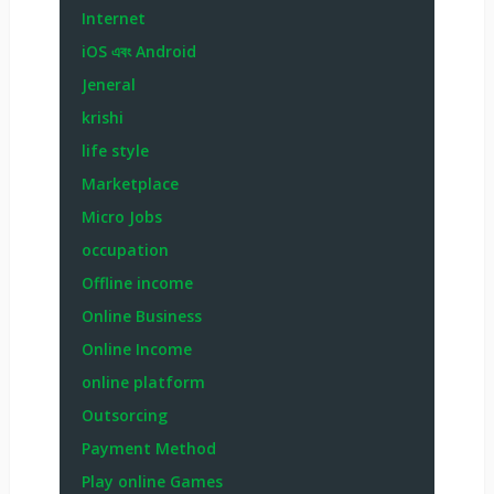
Internet
iOS এবং Android
Jeneral
krishi
life style
Marketplace
Micro Jobs
occupation
Offline income
Online Business
Online Income
online platform
Outsorcing
Payment Method
Play online Games