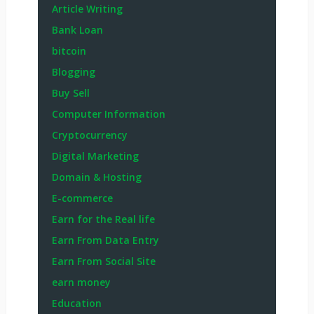
Article Writing
Bank Loan
bitcoin
Blogging
Buy Sell
Computer Information
Cryptocurrency
Digital Marketing
Domain & Hosting
E-commerce
Earn for the Real life
Earn From Data Entry
Earn From Social Site
earn money
Education