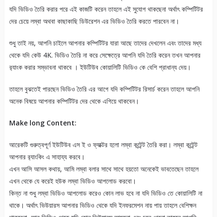
যদি ভিডিও তৈরি করার পরে এই কাজটি করেন তাহলে এই সুযোগ থাকছেনা অর্থাৎ কম্পিটিটর
দের চেয়ে লম্বা অথবা কাছাকাছি ডিউরেশন এর ভিডিও তৈরি করতে পারবেন না।
শুধু তাই নয়, আপনি চাইলে আপনার কম্পিটিটর যারা আছে তাদের দেখলেন এবং তাদের মধ্য
থেকে যদি কেউ 4K. ভিডিও তৈরি না করে সেক্ষেত্রে আপনি যদি তৈরি করেন তখন আপনার
র‍্যাংক করার সম্ভাবনা থাকবে । ইউটিউব কোয়ালিটি ভিডিও কে বেশি প্রাধান্য দেয়।
তাহলে বুঝতেই পারছেন ভিডিও তৈরি এর আগে যদি কম্পিটিটর রিসার্চ করেন তাহলে আপনি
অনেক বিষয়ে আপনার কম্পিটিটর দের থেকে এগিয়ে থাকবেন।
Make long Content:
আরেকটি গুরুত্বপূর্ণ ইউটিউব এস ই ও ফ্যাক্টর হলো লম্বা কন্টেন্ট তৈরি করা। লম্বা কন্টেন্ট
আপনার র‍্যাংকিং এ সাহায্য করবে।
এখন আসি আসল কথায়, আমি লম্বা বলার সাথে সাথে হয়তো অনেকেই ভাবতেছেন তাহলে
এখন থেকে যে করেই হউক লম্বা ভিডিও আপলোড করবো।
কিন্ত না শুধু লম্বা ভিডিও আপলোড করেও কোন লাভ হবে না যদি ভিডিও তে কোয়ালিটি না
থাকে। অর্থাৎ ভিউয়ারস আপনার ভিডিও থেকে যদি ইনফরমেশন নায় পায় তাহলে বেশিক্ষন