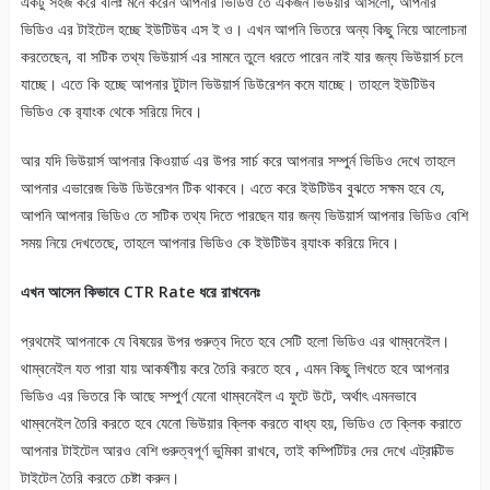
একটু সহজ করে বলিঃ মনে করেন আপনার ভিডিও তে একজন ভিউয়ার আসলো, আপনার
ভিডিও এর টাইটেল হচ্ছে ইউটিউব এস ই ও। এখন আপনি ভিতরে অন্য কিছু নিয়ে আলোচনা
করতেছেন, বা সটিক তথ্য ভিউয়ার্স এর সামনে তুলে ধরতে পারেন নাই যার জন্য ভিউয়ার্স চলে
যাচ্ছে। এতে কি হচ্ছে আপনার টুটাল ভিউয়ার্স ডিউরেশন কমে যাচ্ছে। তাহলে ইউটিউব
ভিডিও কে র‍্যাংক থেকে সরিয়ে দিবে।
আর যদি ভিউয়ার্স আপনার কিওয়ার্ড এর উপর সার্চ করে আপনার সম্পুর্ন ভিডিও দেখে তাহলে
আপনার এভারেজ ভিউ ডিউরেশন টিক থাকবে। এতে করে ইউটিউব বুঝতে সক্ষম হবে যে,
আপনি আপনার ভিডিও তে সটিক তথ্য দিতে পারছেন যার জন্য ভিউয়ার্স আপনার ভিডিও বেশি
সময় নিয়ে দেখতেছে, তাহলে আপনার ভিডিও কে ইউটিউব র‍্যাংক করিয়ে দিবে।
এখন আসেন কিভাবে CTR Rate ধরে রাখবেনঃ
প্রথমেই আপনাকে যে বিষয়ের উপর গুরুত্ব দিতে হবে সেটি হলো ভিডিও এর থাম্বনেইল।
থাম্বনেইল যত পারা যায় আকর্ষণীয় করে তৈরি করতে হবে , এমন কিছু লিখতে হবে আপনার
ভিডিও এর ভিতরে কি আছে সম্পুর্ণ যেনো থাম্বনেইল এ ফুটে উটে, অর্থাৎ এমনভাবে
থাম্বনেইল তৈরি করতে হবে যেনো ভিউয়ার ক্লিক করতে বাধ্য হয়, ভিডিও তে ক্লিক করাতে
আপনার টাইটেল আরও বেশি গুরুত্বপূর্ণ ভুমিকা রাখবে, তাই কম্পিটিটর দের দেখে এট্রাক্টিভ
টাইটেল তৈরি করতে চেষ্টা করুন।