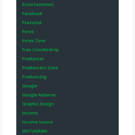
Entertainment
Facebook
Featured
Forex
Forex Zone
Free Coin/Airdrop
Freelancer
Freelancers Zone
Freelancing
Google
Google Adsense
Graphic Design
income
income source
INSTAGRAM