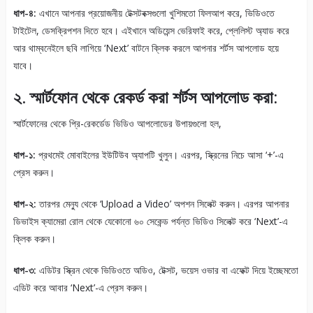
ধাপ-৪:
এখানে আপনার প্রয়োজনীয় টেক্সটবক্সগুলো খুশিমতো ফিলআপ করে, ভিডিওতে
টাইটেল, ডেসক্রিপশন দিতে হবে। এইখানে অডিয়েন্স ভেরিফাই করে, প্লেলিস্ট অ্যাড করে
আর থাম্বনেইলে ছবি লাগিয়ে ‘Next’ বাটনে ক্লিক করলে আপনার শর্টস আপলোড হয়ে
যাবে।
২. স্মার্টফোন থেকে রেকর্ড করা শর্টস আপলোড করা:
স্মার্টফোনের থেকে প্রি-রেকর্ডেড ভিডিও আপলোডের উপায়গুলো হল,
ধাপ-১:
প্রথমেই মোবাইলের ইউটিউব অ্যাপটি খুলুন। এরপর, স্ক্রিনের নিচে আসা ‘+’-এ
প্রেস করুন।
ধাপ-২:
তারপর মেন্যু থেকে ‘Upload a Video’ অপশন সিলেক্ট করুন। এরপর আপনার
ডিভাইস ক্যামেরা রোল থেকে যেকোনো ৬০ সেকেন্ড পর্যন্ত ভিডিও সিলেক্ট করে ‘Next’-এ
ক্লিক করুন।
ধাপ-৩:
এডিটর স্ক্রিন থেকে ভিডিওতে অডিও, টেক্সট, ভয়েস ওভার বা এফেক্ট দিয়ে ইচ্ছেমতো
এডিট করে আবার ‘Next’-এ প্রেস করুন।