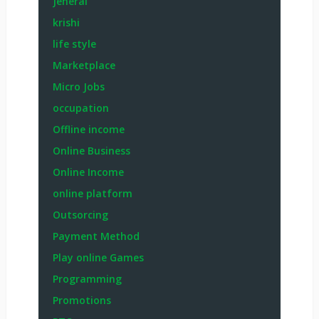
Jeneral
krishi
life style
Marketplace
Micro Jobs
occupation
Offline income
Online Business
Online Income
online platform
Outsorcing
Payment Method
Play online Games
Programming
Promotions