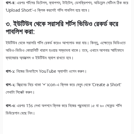
ধাপ-৪:
এরপর শর্টসের ডিটেলস, ক্যাপশন, টাইটেল, ডেসক্রিপশন, অডিয়েন্স সেটিংস ঠিক করে
‘Upload Short’-এ ক্লিক করলেই শর্টস পাবলিশ হয়ে যাবে।
৩. ইউটিউব থেকে সরাসরি শর্টস ভিডিও রেকর্ড করে
পাবলিশ করা:
ইউটিউব থেকে সরাসরি শর্টস রেকর্ড করেও আপলোড করা যায়। কিন্তু, এক্ষেত্রে ভিডিওতে
অডিও-ভিডিও কোয়ালিটি খারাপ হওয়ার সম্ভাবনা থাকে। তবে, এখানে আপনার স্মার্টফোনে
ক্যামেরার অ্যাক্সেস ও ইউটিউব অ্যাপ রাখতে হবে।
ধাপ-১:
নিজের ডিভাইসে YouTube অ্যাপটা ওপেন করুন।
ধাপ-২:
স্ক্রিনের নিচে থাকা ‘+’ icon-এ ক্লিক করে মেন্যু থেকে ‘Create a Short’
লেখাটা সিলেক্ট করুন।
ধাপ-৩:
এরপর 15s লেখা অপশনে ক্লিক করে নিজের পছন্দমতো ১৫ বা ৬০ সেকেন্ড শর্টস
ডিউরেশান বেছে নিন।