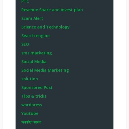
PTC
Revenue Share and invest plan
Scam Alert
Science and Technology
Search engine
SEO
sms marketing
Social Media
Social Media Marketing
solution
Sponsored Post
Tips & tricks
wordpress
Youtube
অনলাইন ব্যবসা