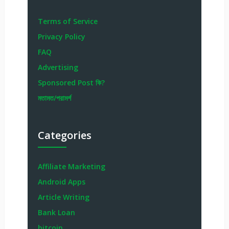
Terms of Service
Privacy Policy
FAQ
Advertising
Sponsored Post কি?
মতামত/পরামর্শ
Categories
Affiliate Marketing
Android Apps
Article Writing
Bank Loan
bitcoin