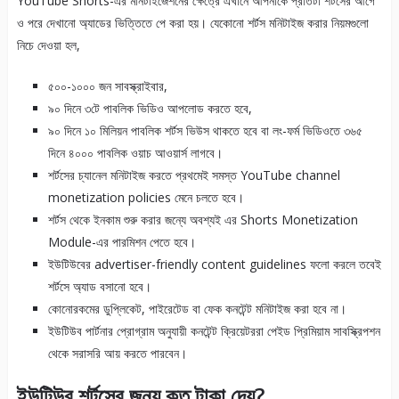
YouTube Shorts-এর মনিটাইজেশনের ক্ষেত্রে এখানে আপনাকে প্রতিটা শর্টসের আগে
ও পরে দেখানো অ্যাডের ভিত্তিতে পে করা হয়। যেকোনো শর্টস মনিটাইজ করার নিয়মগুলো
নিচে দেওয়া হল,
৫০০-১০০০ জন সাবস্ক্রাইবার,
৯০ দিনে ৩টে পাবলিক ভিডিও আপলোড করতে হবে,
৯০ দিনে ১০ মিলিয়ন পাবলিক শর্টস ভিউস থাকতে হবে বা লং-ফর্ম ভিডিওতে ৩৬৫
দিনে ৪০০০ পাবলিক ওয়াচ আওয়ার্স লাগবে।
শর্টসের চ্যানেল মনিটাইজ করতে প্রথমেই সমস্ত YouTube channel
monetization policies মেনে চলতে হবে।
শর্টস থেকে ইনকাম শুরু করার জন্যে অবশ্যই এর Shorts Monetization
Module-এর পারমিশন পেতে হবে।
ইউটিউবের advertiser-friendly content guidelines ফলো করলে তবেই
শর্টসে অ্যাড বসানো হবে।
কোনোরকমের ডুপ্লিকেট, পাইরেটেড বা ফেক কনটেন্ট মনিটাইজ করা হবে না।
ইউটিউব পার্টনার প্রোগ্রাম অনুযায়ী কনটেন্ট ক্রিয়েটররা পেইড প্রিমিয়াম সাবস্ক্রিপশন
থেকে সরাসরি আয় করতে পারবেন।
ইউটিউব শর্টসের জন্য কত টাকা দেয়?