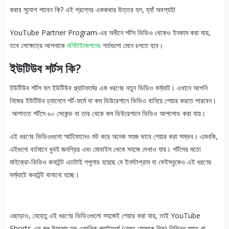
করার সুযোগ পাবেন কি? এই প্রশ্নের এককথার উত্তর হল, হ্যাঁ অবশ্যই!
YouTube Partner Program-এর অধীনে শর্টস ভিডিও থেকেও ইনকাম করা যায়,
তবে সেক্ষেত্রে আপনাকে
মনিটাইজেশনের
শর্তগুলো মেনে চলতে হবে।
ইউটিউব শর্টস কি?
ইউটিউব শর্টস হল ইউটিউব প্ল্যাটফর্মের এক ধরণের নতুন ভিডিও ফর্ম্যাট। এখানে আপনি
নিজের ইউটিউব চ্যানেলে শর্ট-ফর্মে বা কম ডিউরেশানে ভিডিও বানিয়ে শেয়ার করতে পারবেন।
আপাতত শর্টসে ৬০ সেকেন্ড বা তার থেকে কম ডিউরেশানে ভিডিও আপলোড করা যায়।
এই ধরণের ভিডিওগুলো স্মার্টফোনেও শুট করে অনেক সহজ ভাবে শেয়ার করা সম্ভব। এমনকি,
এইগুলো বর্তমানে খুবই জনপ্রিয় এবং মোবাইল থেকে সহজে দেখাও যায়। শর্টসের মতো
মাইক্রো-ভিডিও কনটেন্ট এতটাই পপুলার হয়েছে যে ইনস্টাগ্রাম বা ফেইসবুকেও এই ধরণের
ফর্ম্যাটে কনটেন্ট বানানো হচ্ছে।
এছাড়াও, যেহেতু এই ধরণের ভিডিওগুলো সহজেই শেয়ার করা যায়, তাই YouTube
Shorts-এর মূল উদ্দেশ্য হল একাধিক প্ল্যাটফর্মে (যেমন-ফেসবুক রিল্স) বিভিন্ন ব্র্যান্ড বা