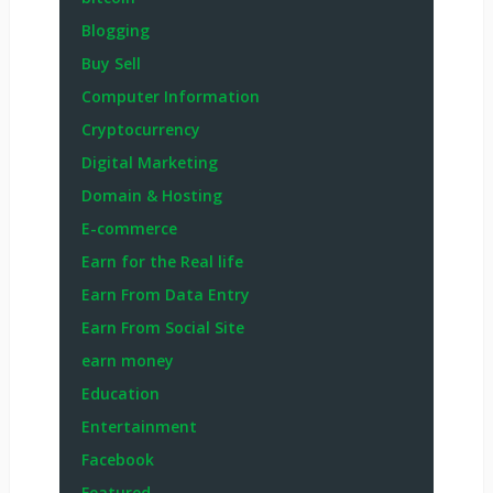
Blogging
Buy Sell
Computer Information
Cryptocurrency
Digital Marketing
Domain & Hosting
E-commerce
Earn for the Real life
Earn From Data Entry
Earn From Social Site
earn money
Education
Entertainment
Facebook
Featured