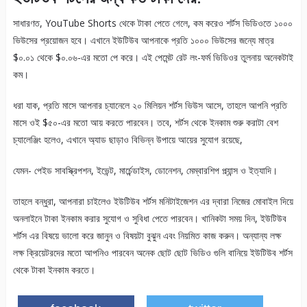
সাধারণত, YouTube Shorts থেকে টাকা পেতে গেলে, কম করেও শর্টস ভিডিওতে ১০০০
ভিউসের প্রয়োজন হবে। এখানে ইউটিউব আপনাকে প্রতি ১০০০ ভিউসের জন্যে মাত্র
$০.০১ থেকে $০.০৬-এর মতো পে করে। এই পেমেন্ট রেট লং-ফর্ম ভিডিওর তুলনায় অনেকটাই
কম।
ধরা যাক, প্রতি মাসে আপনার চ্যানেলে ২০ মিলিয়ন শর্টস ভিউস আসে, তাহলে আপনি প্রতি
মাসে ওই $৫০-এর মতো আয় করতে পারবেন। তবে, শর্টস থেকে ইনকাম শুরু করাটা বেশ
চ্যালেঞ্জিং হলেও, এখানে অ্যাড ছাড়াও বিভিন্ন উপায়ে আয়ের সুযোগ রয়েছে,
যেমন- পেইড সাবস্ক্রিপশন, ইভেন্ট, মার্চেন্ডাইস, ডোনেশন, মেম্বারশিপ প্ল্যান্স ও ইত্যাদি।
তাহলে বন্ধুরা, আপনারা চাইলেও ইউটিউব শর্টস মনিটাইজেশন এর দ্বারা নিজের মোবাইল দিয়ে
অনলাইনে টাকা ইনকাম করার সুযোগ ও সুবিধা পেতে পারবেন। খানিকটা সময় দিন, ইউটিউব
শর্টস এর বিষয়ে ভালো করে জানুন ও বিষয়টা বুঝুন এবং নিয়মিত কাজ করুন। অন্যান্য লক্ষ
লক্ষ ক্রিয়েটরদের মতো আপনিও পারবেন অনেক ছোট ছোট ভিডিও গুলি বানিয়ে ইউটিউব শর্টস
থেকে টাকা ইনকাম করতে।