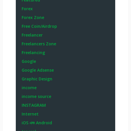
Forex
Forex Zone
Free Coin/Airdrop
Freelancer
Freelancers Zone
Freelancing
Google
Google Adsense
Graphic Design
income
income source
INSTAGRAM
Internet
iOS এবং Android