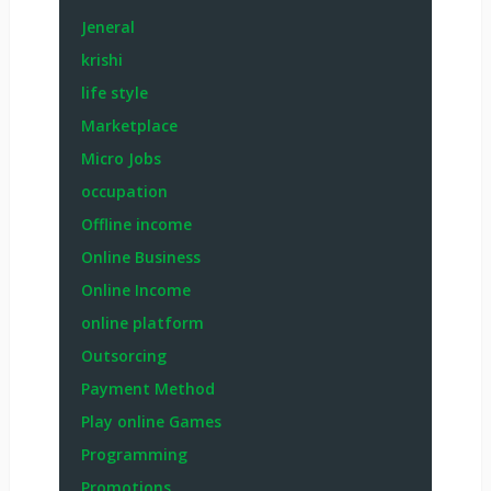
Jeneral
krishi
life style
Marketplace
Micro Jobs
occupation
Offline income
Online Business
Online Income
online platform
Outsorcing
Payment Method
Play online Games
Programming
Promotions