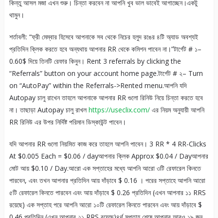
কিন্তু আসল মজা এখন শুরু। চিন্তা করবেন না আপনি খুব ভাল ভাবেই আগাচ্ছেন।একটু
থামুন।
শর্তাবলী: “ফ্রী মেম্বার হিসেবে আপনাকে সব থেকে নিচের হলুদ রঙের ৪টি অ্যাড অবশ্যই
প্রতিদিন ক্লিক করতে হবে অন্যথায় আপনার RR থেকে কমিশন পাবেন না।”টার্গেট # ১–
0.60$ দিয়ে তিনটি রেফার কিনুন। Rent 3 referrals by clicking the
“Referrals” button on your account home page.টার্গেট # ২– Turn
on “AutoPay” within the Referrals->Rented menu.আপনি যদি
Autopay চালু রাখেন তাহলে আপনাকে আপনার RR গুলো রিনিউ নিয়ে চিন্তা করতে হবে
না। তাছাড়া Autopay চালু রাখল
https://useclix.com/
এর নিয়ম অনুযায়ী আপনি
RR রিনিউ এর উপর নির্দিষ্ট পরিমান ডিস্কাউন্ট পাবেন।
যদি আপনার RR গুলো নিয়মিত কাজ করে তাহলে আপনি পাবেন। 3 RR * 4 RR-Clicks
At $0.005 Each = $0.06 / dayআপনার ক্লিক Approx $0.04 / Dayআপনার
মোট আয় $0.10 / Day.আরো এক সপ্তাহের মধ্যে আপনি আরো ৩টি রেফারেল কিনতে
পারবেন, এবং তখন আপনার প্রতিদিন আয় দাঁড়াবে $ 0.16 । পরের সপ্তাহে আপনি আরো
৫টি রেফারেল কিনতে পারবেন এবং আয় দাঁড়াবে $ 0.26 প্রতিদিন (এখন আপনার ১১ RRS
রয়েছে) এক সপ্তাহ পরে আপনি আরো ১০টি রেফারেল কিনতে পারবেন এবং আয় দাঁড়াবে $
0.46 প্রতিদিন (এখন আপনার ২১ RRS রয়েছে)৪র্থ সপ্তাহ শেষে আপনার আরও ১৯ জন