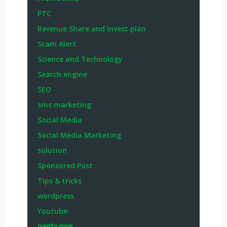
PTC
Revenue Share and invest plan
Scam Alert
Science and Technology
Search engine
SEO
sms marketing
Social Media
Social Media Marketing
solution
Sponsored Post
Tips & tricks
wordpress
Youtube
অনলাইন ব্যবসা