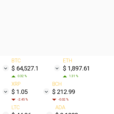
BTC
ETH
$ 64,527.1
$ 1,897.61
0.32 %
1.31 %
XRP
BCH
$ 1.05
$ 212.99
-2.45 %
-0.02 %
LTC
ADA