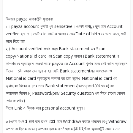
কিভাবে payza অ্যাকাউন্ট খুলবেনঃ
১। payza account খুলাটা খুব sensetive। একটা কমা(,) ভুল হলে Account
verified হবে না। ভোটার id কার্ড এ আপনার নাম/Date of birth যে ভাবে আছে সেই
ভাবে দিতে হবে।
২। Account verified করার জন্য Bank statement এর Scan
copy/National id card এর Scan copy লাগবে।Bank statement এ
আপনার যে অ্যাড্রেস দেওয়া আছে payza তে Account খুলার সময় সেই ভাবে অ্যাড্রেস
দিবেন । ১টা কমাও যেন ভুল না হয়।যদি Bank statementএর অ্যাড্রেস ও
National id card অ্যাড্রেস আলাদা হয় তবে ভুলেও National id card এর
অ্যাড্রেস দিবেন না।সব সময় Bank statement/passport(যদি থাকে) এর
অ্যাড্রেস দিবেন।{ Password/pin/ Security question গুল লিখে রাখেন গোপন
কোন জায়গায়।
নিচের Link এ ক্লিক করে personal account খুলুন।
৩।এবার যখন $ জমা হবে তখন 20$ হলে Withdraw করতে পারবেন।শুধু Withdraw
অপশন এ ক্লিক করেন।আপনার ব্যাংক নাম/ অ্যাকাউন্ট টাইটেল/ অ্যাকাউন্ট নাম্বার দেন…