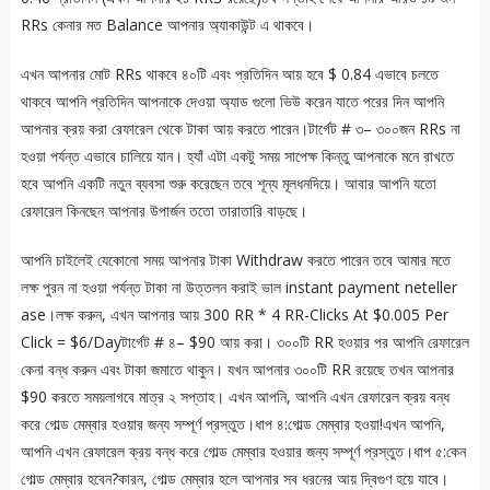
RRs কেনার মত Balance আপনার অ্যাকাউন্ট এ থাকবে।
এখন আপনার মোট RRs থাকবে ৪০টি এবং প্রতিদিন আয় হবে $ 0.84 এভাবে চলতে
থাকবে আপনি প্রতিদিন আপনাকে দেওয়া অ্যাড গুলো ভিউ করেন যাতে পরের দিন আপনি
আপনার ক্রয় করা রেফারেল থেকে টাকা আয় করতে পারেন।টার্গেট # ৩– ৩০০জন RRs না
হওয়া পর্যন্ত এভাবে চালিয়ে যান। হ্যাঁ এটা একটু সময় সাপেক্ষ কিন্তু আপনাকে মনে রাখতে
হবে আপনি একটি নতুন ব্যবসা শুরু করেছেন তবে শূন্য মূলধনদিয়ে। আবার আপনি যতো
রেফারেল কিনছেন আপনার উপার্জন ততো তারাতারি বাড়ছে।
আপনি চাইলেই যেকোনো সময় আপনার টাকা Withdraw করতে পারেন তবে আমার মতে
লক্ষ পুরন না হওয়া পর্যন্ত টাকা না উত্তলন করাই ভাল instant payment neteller
ase।লক্ষ করুন, এখন আপনার আয় 300 RR * 4 RR-Clicks At $0.005 Per
Click = $6/Dayটার্গেট # ৪– $90 আয় করা। ৩০০টি RR হওয়ার পর আপনি রেফারেল
কেনা বন্ধ করুন এবং টাকা জমাতে থাকুন। যখন আপনার ৩০০টি RR রয়েছে তখন আপনার
$90 করতে সময়লাগবে মাত্র ২ সপ্তাহ। এখন আপনি, আপনি এখন রেফারেল ক্রয় বন্ধ
করে গোল্ড মেম্বার হওয়ার জন্য সম্পূর্ণ প্রস্তুত।ধাপ ৪:গোল্ড মেম্বার হওয়া!এখন আপনি,
আপনি এখন রেফারেল ক্রয় বন্ধ করে গোল্ড মেম্বার হওয়ার জন্য সম্পূর্ণ প্রস্তুত।ধাপ ৫:কেন
গোল্ড মেম্বার হবেন?কারন, গোল্ড মেম্বার হলে আপনার সব ধরনের আয় দ্বিগুণ হয়ে যাবে।