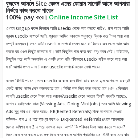
বুজবেন আসলে Site কেমন এদের ফোরাম সাপোর্ট আসে আপনারা
নির্ভয়ে কাজ করতে পারেন
100% pay করে।
Online Income Site List
এখানে sing up করুন কিভাবে আমি useclix থেকে আয় করতে পারি?২ মাস আগে আমি
প্রথম useclix সম্পর্কে জানি, প্রথমে আমিও ভাবতাম শুধুমাত্র ক্লিক করে টাকা আয় করা
সম্পূর্ণ অসম্ভব। তখন আমি usecli ক সম্পর্কে তেমন জ্ঞান বা কিভাবে এর থেকে ভাল আয়
করতে হয় এগুল কিছুই জানতাম না। তাই কিছুদিন পরে কাজ করা বন্ধ করে দেই। যাইহোক,
কিছুদিন পরে আমি অনলাইন এ একটি লেখা পড়ি “কিভাবে useclix সঠিক ভাবে আয় করা
যায়” আপনি গুগল এ সার্চ করলে useclix সম্পর্কে অনেক লেখা পাবেন।
অনেক রিভিউ পাবেন। তবে useclix এ কাজ করে টাকা আয় করতে হলে আপনাকে অবশ্যই
একটি গাইড লাইন মেনে কাজকরতে হবে। নির্দিষ্ট লক্ষ নিয়ে কাজ করতে হবে।ধাপ ১:কিভাবে
আপনি useclix থেকে টাকা আয় করবেন?useclix থেকে আয়ের তিনটি পদ্ধতি আছে:১.
আপনার ব্যক্তিগত কাজ (Viewing Ads, Doing Mini Jobs) তবে আমি Viewing
Ads সুধু করি এর থেকে আয়২. RR(Rented Referrals)থেকে আপনাকে দেওয়া
কমিশন– ধাপ 3 এ পরে ব্যাখ্যা করব.৩. DR(Rented Referrals)থেকে আপনাকে
দেওয়া কমিশন ধাপ 3 এ পরে ব্যাখ্যা করব. আপনি কি পরিমান টাকা আয় করতে পারবেন?
নিয়ম মেনে কাজ করলে এবং লক্ষ নিয়ে কাজ করলে আপনি প্রতিদিন ৩০ মিনিট করে সময় বায়