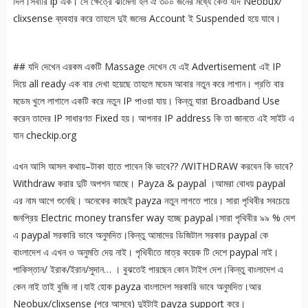
দিল।সবারি ip এক। সে ক্ষেত্রে ঝামেলা হল ঐ ৩০০ জনের মধ্যে কেও যদি Neobux/
clixsense ব্যবহার করে তাহলে দুই জনের Account ই Suspended হয়ে যাবে।
## যদি দেখেন এরকম একটি Massage দেখেন যে এই Advertisement এই IP
দিয়ে all ready এক বার দেখা হয়েছে তাহলে মডেম আবার নতুন করে লাগান। প্রতি বার
মডেম খুলে লাগালে একটি করে নতুন IP পাওয়া যায়। কিন্তু যারা Broadband Use
করেন তাদের IP সাধারণত Fixed হয়। আপনার IP address কি তা জানতে এই সাইট এ
যান checkip.org
এখন আসি আসল কথায়–টাকা হাতে পাবেন কি ভাবে?? /WITHDRAW করবেন কি ভাবে?
Withdraw করার দুটি অপশন আছে। Payza & paypal ।আমরা বোধয় paypal
এর নাম আগে শুনেছি। অনেকের কাছেই payza নতুন লাগতে পারে। সারা পৃথিবীর সবচেয়ে
জনপ্রিয় Electric money transfer way হচ্ছে paypal।সারা পৃথিবীর ৯৯ % দেশ
এ paypal সরকারি ভাবে অনুমদিত।কিন্তু আমাদের ডিজিটাল সরকার paypal কে
বাংলাদেশ এ এখন ও অনুমতি দেয় নাই। পৃথিবীতে মাত্র কয়েক টি দেশে paypal নাই।
পাকিস্তান/ ইরাক/ইরান/সুদান… । বুঝতেই পারছেন কোন টাইপ দেশ।কিন্তু বাংলাদেশ এ
কেন নাই তাই বুজি না।যাই হোক payza বাংলাদেশ সরকারি ভাবে অনুমদিত।আর
Neobux/clixsense (পরে আসবে) দুইটাই payza support করে।