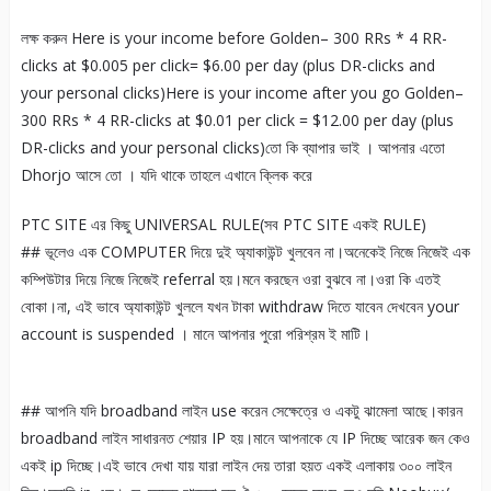
লক্ষ করুন Here is your income before Golden– 300 RRs * 4 RR-
clicks at $0.005 per click= $6.00 per day (plus DR-clicks and
your personal clicks)Here is your income after you go Golden–
300 RRs * 4 RR-clicks at $0.01 per click = $12.00 per day (plus
DR-clicks and your personal clicks)তো কি ব্যাপার ভাই । আপনার এতো
Dhorjo আসে তো । যদি থাকে তাহলে এখানে ক্লিক করে
PTC SITE এর কিছু UNIVERSAL RULE(সব PTC SITE একই RULE)
## ভূলেও এক COMPUTER দিয়ে দুই অ্যাকাউন্ট খুলবেন না।অনেকেই নিজে নিজেই এক
কম্পিউটার দিয়ে নিজে নিজেই referral হয়।মনে করছেন ওরা বুঝবে না।ওরা কি এতই
বোকা।না, এই ভাবে অ্যাকাউন্ট খুললে যখন টাকা withdraw দিতে যাবেন দেখবেন your
account is suspended । মানে আপনার পুরো পরিশ্রম ই মাটি।
## আপনি যদি broadband লাইন use করেন সেক্ষেত্রে ও একটু ঝামেলা আছে।কারন
broadband লাইন সাধারনত শেয়ার IP হয়।মানে আপনাকে যে IP দিচ্ছে আরেক জন কেও
একই ip দিচ্ছে।এই ভাবে দেখা যায় যারা লাইন দেয় তারা হয়ত একই এলাকায় ৩০০ লাইন