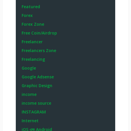
Featured
Forex
Forex Zone
Free Coin/Airdrop
Freelancer
Freelancers Zone
Freelancing
Google
Google Adsense
Graphic Design
income
income source
INSTAGRAM
Internet
iOS এবং Android