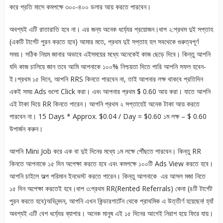
করে প্রতি মাসে কমপক্ষে ৩০০-৪০০ ডলার আয় করতে পারবেন।
অবশ্যই এটি রাতারাতি হবে না। এর জন্য অনেক ধর্য্যের প্রয়োজন।ধাপ ২:প্রথম দুই সপ্তাহ
(একটি টার্গেট পুরন করতে হবে) আমার মতে, প্রথম দুই সপ্তাহ হল সবথেকে গুরুত্বপূর্ণ
সময়। সঠিক নিয়ম জানার অভাবে এইসময়ের মধ্যে অনেকেই কাজ ছেড়ে দিবে। কিন্তু আপনি
যদি কাজ চালিয়ে জান তবে আমি আপনাকে ১০০% নিশ্চয়তা দিতে পারি আপনি সফল হবেন-
ই।প্রথম ১৫ দিনে, আপনি RRS কিনতে পারবেন না, তাই আপনার লক্ষ থাকবে প্রতিদিন
একই সময় Ads গুলো Click করা। এবং আপনার প্রথম $ 0.60 আয় করা। যাতে আপনি
এই টাকা দিয়ে RR কিনতে পারেন। আপনি প্রথম ২ সপ্তাহেই অনেক টাকা আয় করতে
পারবেন না। 15 Days * Approx. $0.04 / Day = $0.60 ১ম লক্ষ – $ 0.60
উপার্জন করুন।
আপনি Mini Job করে এক বা দুই দিনের মধ্যে ১ম লক্ষে পৌঁছতে পারবেন। কিন্তু RR
কিনতে আপনাকে ১৫ দিন অপেক্ষা করতে হবে এবং কমপক্ষে ১০০টি Ads View করতে হবে।
আপনি চাইলে অল্প পরিমান ইনভেস্ট করতে পারেন। কিন্তু আপনাকে এর আসল মজা নিতে
১৫ দিন অপেক্ষা করতেই হবে।ধাপ ৩:প্রথম RR(Rented Referrals) কেনা (৪টি টার্গেট
পুরন করতে হবে)অভিনন্দন, আপনি এখন কিন্ডারগার্টেন থেকে প্রাথমিক এ উত্তীর্ণ হয়েছেন! হ্যাঁ
অবশ্যই এটি বেশ ধর্য্যের ব্যাপার। অনেক মানুষ এই ১৫ দিনের আগেই নিরাশ হয়ে ফিরে যায়।