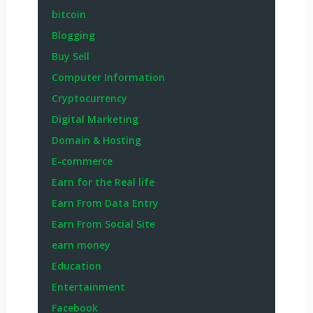
bitcoin
Blogging
Buy Sell
Computer Information
Cryptocurrency
Digital Marketing
Domain & Hosting
E-commerce
Earn for the Real life
Earn From Data Entry
Earn From Social Site
earn money
Education
Entertainment
Facebook