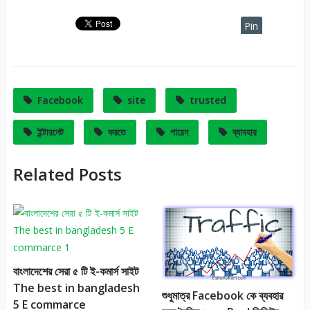
Pin
It
Facebook
site
trusted
ইন্টারনেট
করতে
পারেন
ব্যাবহার
Related Posts
বাংলাদেশের সেরা ৫ টি ই-কমার্স সাইট
The best in bangladesh
শুধুমাত্র Facebook কে ব্যবহার
5 E commarce