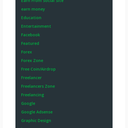
Earn From Social Site
earn money
Education
Entertainment
Facebook
Featured
Forex
Forex Zone
Free Coin/Airdrop
Freelancer
Freelancers Zone
Freelancing
Google
Google Adsense
Graphic Design