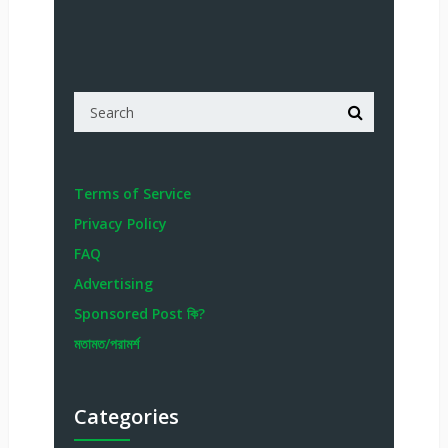
Terms of Service
Privacy Policy
FAQ
Advertising
Sponsored Post কি?
মতামত/পরামর্শ
Categories