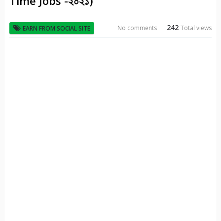
Time Jobs -২০২১)
242
No comments
Total views
EARN FROM SOCIAL SITE