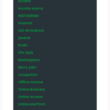
income
income source
INSTAGRAM
Internet
iOS এবং Android
Jeneral
krishi
life style
Marketplace
Micro Jobs
occupation
Offline income
Online Business
Online Income
online platform