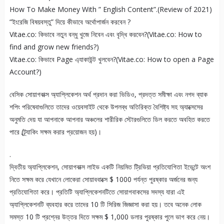
How To Make Money With ” English Content”.(Review of 2021)
“ইংরেজি বিষয়বস্তু” দিয়ে কীভাবে অর্থোপার্জন করবেন ?
Vitae.co: কিভাবে নতুন বন্ধু খুজে নিবেন এবং বৃদ্ধি করবেন?(Vitae.co: How to
find and grow new friends?)
Vitae.co: কিভাবে Page এ্যাকাউন্ট খুলবেন?(Vitae.co: How to open a Page
Account?)
বেসিক সোয়াগবাক্স অ্যাপ্লিকেশন অর্থ প্রদান করা ভিডিও, প্রদত্ত সমীক্ষা এবং নগদ ব্যাক
শপিং পরিষেবাগুলিতে তাদের ওয়েবসাইট থেকে উপলব্ধ অতিরিক্ত বৈশিষ্ট্য সহ অ্যাক্সেসের
অনুমতি দেয় যা আপনাকে আপনার অঞ্চলের শারীরিক স্টোরগুলিতে ডিল করতে অবহিত করতে
পারে (ট্র্যাকিং সক্ষম করার প্রয়োজন হয়)।
.
দ্বিতীয় অ্যাপ্লিকেশন, সোয়াগবাক্স লাইভ একটি নিয়মিত ট্রিভিয়া প্রতিযোগিতা ইভেন্টে অংশ
নিতে সক্ষম করে যেখানে লোকেরা সোয়াববাক্সে $ 1000 পর্যন্ত পুরষ্কার অর্জনের জন্য
প্রতিযোগিতা করে। প্রতিটি অ্যাপ্লিকেশনটিতে সোয়াগবাকসের সদস্য যারা এই
অ্যাপ্লিকেশনটি ব্যবহার করে তাদের 10 টি সিরিজ জিজ্ঞাসা করা হয়। তবে অনেক লোক
সমস্ত 10 টি প্রশ্নের উত্তর দিতে সক্ষম $ 1,000 ডলার পুরষ্কার পুলে ভাগ করে নেয়।