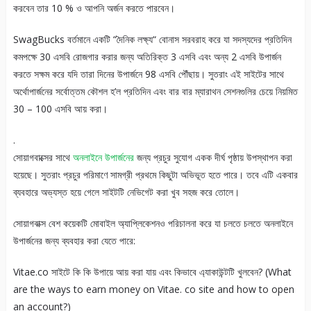
করবেন তার 10 % ও আপনি অর্জন করতে পারবেন।
SwagBucks বর্তমানে একটি “দৈনিক লক্ষ্য“ বোনাস সরবরাহ করে যা সদস্যদের প্রতিদিন
কমপক্ষে 30 এসবি রোজগার করার জন্য অতিরিক্ত 3 এসবি এবং অন্য 2 এসবি উপার্জন
করতে সক্ষম করে যদি তারা দিনের উপার্জনে 98 এসবি পৌঁছায়। সুতরাং এই সাইটের সাথে
অর্থোপার্জনের সর্বোত্তম কৌশল হ’ল প্রতিদিন এবং বার বার ম্যারাথন সেশনগুলির চেয়ে নিয়মিত
30 – 100 এসবি আয় করা।
.
সোয়াগবাক্সের সাথে
অনলাইনে উপার্জনের
জন্য প্রচুর সুযোগ একক দীর্ঘ পৃষ্ঠায় উপস্থাপন করা
হয়েছে। সুতরাং প্রচুর পরিমাণে সামগ্রী প্রথমে কিছুটা অভিভূত হতে পারে। তবে এটি একবার
ব্যবহারে অভ্যস্ত হয়ে গেলে সাইটটি নেভিগেট করা খুব সহজ করে তোলে।
সোয়াগবাক্স বেশ কয়েকটি মোবাইল অ্যাপ্লিকেশনও পরিচালনা করে যা চলতে চলতে অনলাইনে
উপার্জনের জন্য ব্যবহার করা যেতে পারে:
Vitae.co সাইটে কি কি উপায়ে আয় করা যায় এবং কিভাবে এ্যাকাউন্টটি খুলবেন? (What
are the ways to earn money on Vitae. co site and how to open
an account?)