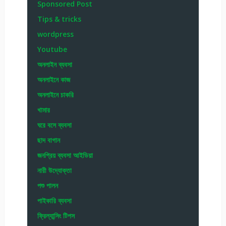
Sponsored Post
Tips & tricks
wordpress
Youtube
অনলাইন ব্যবসা
অনলাইনে কাজ
অনলাইনে চাকরি
খামার
ঘরে বসে ব্যবসা
ছাদ বাগান
জনপ্রিয় ব্যবসা আইডিয়া
নারী উদ্যোক্তা
পশু পালন
পাইকারি ব্যবসা
ফ্রিল্যান্সিং টিপস