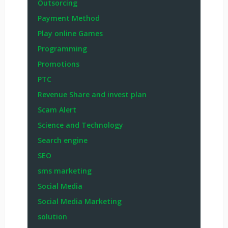
Outsorcing
Payment Method
Play online Games
Programming
Promotions
PTC
Revenue Share and invest plan
Scam Alert
Science and Technology
Search engine
SEO
sms marketing
Social Media
Social Media Marketing
solution