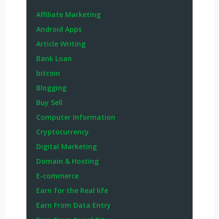
Affiliate Marketing
Android Apps
Article Writing
Bank Loan
bitcoin
Blogging
Buy Sell
Computer Information
Cryptocurrency
Digital Marketing
Domain & Hosting
E-commerce
Earn for the Real life
Earn From Data Entry