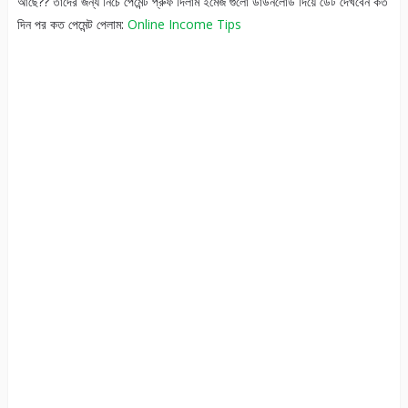
আছে?? তাদের জন্য নিচে পেমেন্ট প্রুফ দিলাম ইমেজ গুলো ডাউনলোড দিয়ে ডেট দেখবেন কত
দিন পর কত পেমেন্ট পেলাম:
Online Income Tips