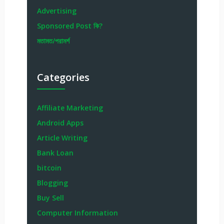
Advertising
Sponsored Post কি?
মতামত/পরামর্শ
Categories
Affiliate Marketing
Android Apps
Article Writing
Bank Loan
bitcoin
Blogging
Buy Sell
Computer Information