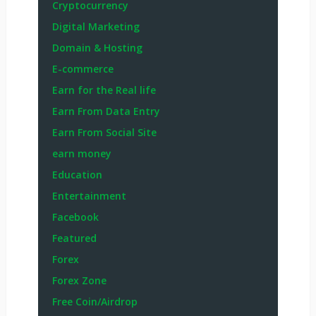
Cryptocurrency
Digital Marketing
Domain & Hosting
E-commerce
Earn for the Real life
Earn From Data Entry
Earn From Social Site
earn money
Education
Entertainment
Facebook
Featured
Forex
Forex Zone
Free Coin/Airdrop