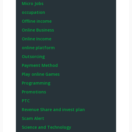
Micro Jobs
occupation
Offline income
Online Business
Online Income
online platform
Outsorcing
Payment Method
Play online Games
Programming
Promotions
PTC
Revenue Share and invest plan
Scam Alert
Science and Technology