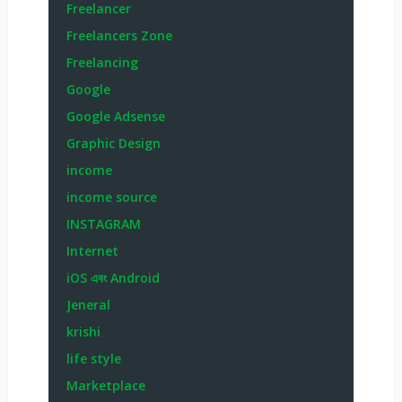
Freelancer
Freelancers Zone
Freelancing
Google
Google Adsense
Graphic Design
income
income source
INSTAGRAM
Internet
iOS এবং Android
Jeneral
krishi
life style
Marketplace