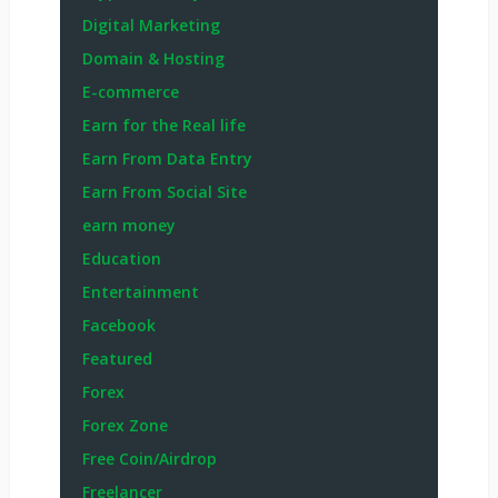
Digital Marketing
Domain & Hosting
E-commerce
Earn for the Real life
Earn From Data Entry
Earn From Social Site
earn money
Education
Entertainment
Facebook
Featured
Forex
Forex Zone
Free Coin/Airdrop
Freelancer