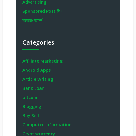
Advertising
Sponsored Post কি?
মতামত/পরামর্শ
Categories
Affiliate Marketing
Android Apps
Article Writing
Bank Loan
bitcoin
Blogging
Buy Sell
Computer Information
Cryptocurrency