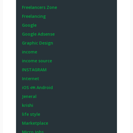
Freelancers Zone
Freelancing
Google
Google Adsense
Graphic Design
income
income source
INSTAGRAM
Internet
iOS এবং Android
Jeneral
krishi
life style
Marketplace
Micro Jobs