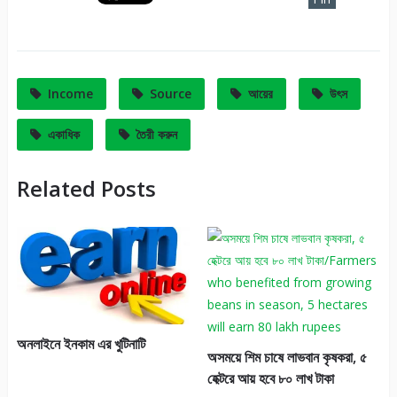
It
Income
Source
আয়ের
উৎস
একাধিক
তৈরী করুন
Related Posts
অনলাইনে ইনকাম এর খুটিনাটি
অসময়ে শিম চাষে লাভবান কৃষকরা, ৫
হেক্টরে আয় হবে ৮০ লাখ টাকা