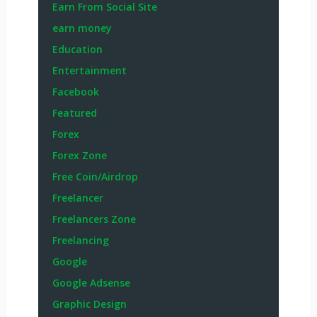
Earn From Social Site
earn money
Education
Entertainment
Facebook
Featured
Forex
Forex Zone
Free Coin/Airdrop
Freelancer
Freelancers Zone
Freelancing
Google
Google Adsense
Graphic Design