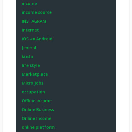
income
income source
INSTAGRAM
Internet
iOS এবং Android
Jeneral
krishi
life style
Marketplace
Micro Jobs
occupation
Offline income
Online Business
Online Income
online platform