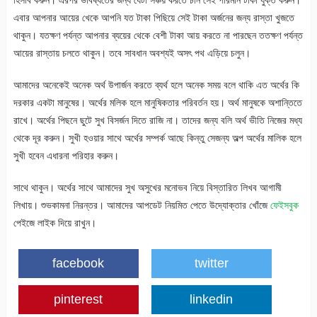
এবার আপনার আয়ের খেকে আপনি যত টাকা পিছিয়ে সেই টাকা অর্জনের জন্য রাস্তা খুজতে
থাকুন। যতক্ষণ পর্যন্ত আপনার ব্যয়ের থেকে বেশী টাকা আয় করতে না পারছেন ততক্ষণ পর্যন্ত
আয়ের রাস্তায় চলতে থাকুন। তবে সাবধান অবশ্যই অসৎ পথ এড়িয়ে চলুন।
আমাদের অনেকেই অনেক অর্থ উপার্জন করতে ব্যর্থ হলে অনেক সময় বলে থাকি এত অর্থের কি
দরকার একটা মানুষের। অর্থের মলিক হলে মানুষিকতার পরিবর্তন হয়। অর্থ মানুষকে অশান্তিতে
রাখে। অর্থের পিছনে ‍ছুটে সুখ বিসর্জন দিতে রাজি না। তাদের জন্য বলি অর্থ ভীতি নিজের মধ্য
থেকে দূর করুন। সুখী হওয়ার সাথে অর্থের সম্পর্ক আছে কিন্তু সেজন্য অল্প অর্থের মালিক হলে
সুখী হবেন এধারনা পরিহার করুন।
সাথে থাকুন। অর্থের সাথে আমাদের সুখ অসুখের মনোভব নিয়ে বিস্তারিত লিখব আগামী
লিখায়। শুভকামনা নিরন্তর। আমাদের আপডেট নিয়মিত পেতে উদ্যোক্তার খোঁজে
ফেইসবুক
পেইজে লাইক দিয়ে রাখুন।
facebook
twitter
pinterest
linkedin