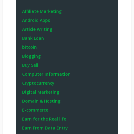
Affiliate Marketing
Android Apps
Article Writing
Bank Loan
bitcoin
Blogging
Buy Sell
Computer Information
Cryptocurrency
Digital Marketing
Domain & Hosting
E-commerce
Earn for the Real life
Earn From Data Entry