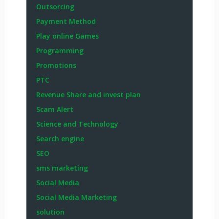
Outsorcing
Payment Method
Play online Games
Programming
Promotions
PTC
Revenue Share and invest plan
Scam Alert
Science and Technology
Search engine
SEO
sms marketing
Social Media
Social Media Marketing
solution