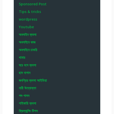
Sponsored Post
Tips & tricks
wordpress
Youtube
অনলাইন ব্যবসা
অনলাইনে কাজ
অনলাইনে চাকরি
খামার
ঘরে বসে ব্যবসা
ছাদ বাগান
জনপ্রিয় ব্যবসা আইডিয়া
নারী উদ্যোক্তা
পশু পালন
পাইকারি ব্যবসা
ফ্রিল্যান্সিং টিপস