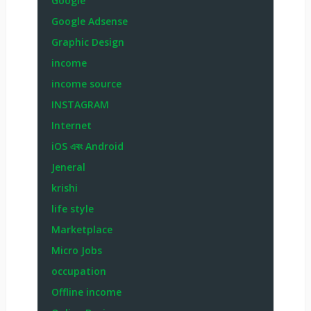
Google
Google Adsense
Graphic Design
income
income source
INSTAGRAM
Internet
iOS এবং Android
Jeneral
krishi
life style
Marketplace
Micro Jobs
occupation
Offline income