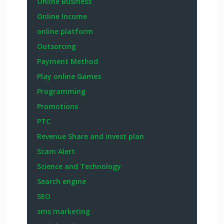
Online Business
Online Income
online platform
Outsorcing
Payment Method
Play online Games
Programming
Promotions
PTC
Revenue Share and invest plan
Scam Alert
Science and Technology
Search engine
SEO
sms marketing