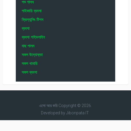
পশু পালন
পাইকারি ব্যবসা
ফ্রিল্যান্সিং টিপস
ব্যবসা
ব্যবসা গাইডলাইন
মাছ পালন
সফল উদ্যোক্তা
সফল খামারি
সফল ব্যবসা
এসো আয় করি
Copyright © 2026.
Developed by
Jibonpata IT