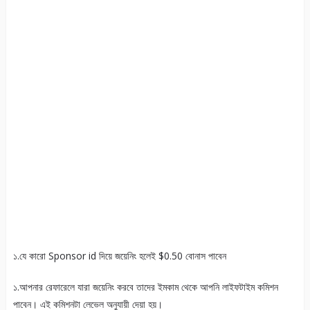
১.যে কারো Sponsor id দিয়ে জয়েনিং হলেই $0.50 বোনাস পাবেন
১.আপনার রেফারেলে যারা জয়েনিং করবে তাদের ইমকাম থেকে আপনি লাইফটাইম কমিশন
পাবেন। এই কমিশনটা লেভেল অনুযায়ী দেয়া হয়।