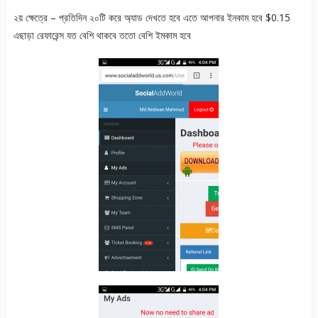
২য় ক্ষেত্রে – প্রতিদিন ২০টি করে অ্যাড দেখতে হবে এতে আপনার ইনকাম হবে $0.15
এছাড়া রেফারেন্স যত বেশি থাকবে ততো বেশি ইমকাম হবে