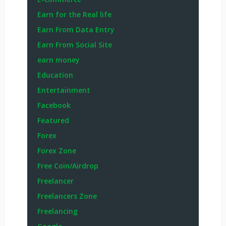
Earn for the Real life
Earn From Data Entry
Earn From Social Site
earn money
Education
Entertainment
Facebook
Featured
Forex
Forex Zone
Free Coin/Airdrop
Freelancer
Freelancers Zone
Freelancing