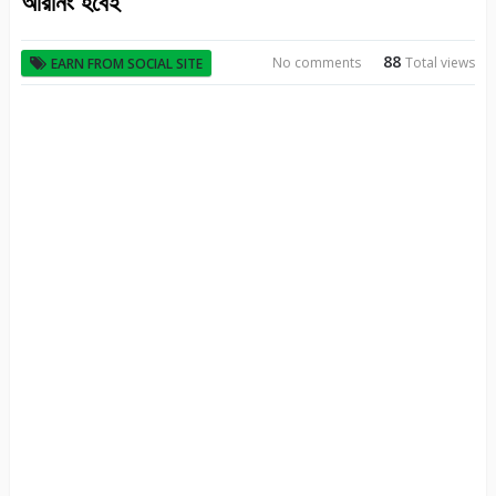
আরনিং হবেই
88
No comments
Total views
EARN FROM SOCIAL SITE