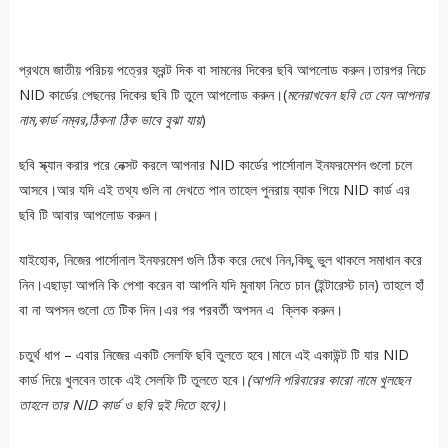
প্রথমে জাতীয় পরিচয় পত্রের ফ্রন্ট দিক বা সামনের দিকের ছবি আপলোড করুন।তারপর নিচে
NID কার্ডের পেছনের দিকের ছবি টি তুলে আপলোড করুন।(
মনেরাখবেন ছবি তে যেন আপনার
নাম,কার্ড নম্বর,ঠিকনা ঠিক ভাবে বুঝা যায়
)
ছবি স্ক্যান করার পরে নেক্সট করলে আপনার NID কার্ডের পার্সোনাল ইনফরমেশন গুলো চলে
আসবে।আর যদি এই তথ্য গুলি না দেখতে পান তাহেল পুনরায় ব্যাক গিয়ে NID কার্ড এর
ছবি টি আবার আপলোড করুন।
যাইহোক, নিজের পার্সোনাল ইনফরমেশ গুলি ঠিক করে দেখে নিন,কিছু ভুল থাকলে সমাধান করে
নিন।এছাড়া আপনি কি পেশা করেন বা আপনি যদি মুনাফা নিতে চান (ইন্টারেস্ট চান) তাহলে হাঁ
বা না অপসন গুলো তে টিক দিন।এর পর পরবর্তী অপসন এ ক্লিক করুন।
চতুর্থ ধাপ – এবার নিজের একটি সেলফি ছবি তুলতে হবে।মানে এই একাউন্ট টি যার NID
কার্ড দিয়ে খুলবেন তাকে এই সেলফি টি তুলতে হবে।
(আপনি পরিবারের কারো নামে খুলছেন
তাহলে তার NID কার্ড ও ছবি দুই দিতে হবে)
।