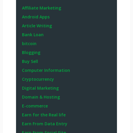
Affiliate Marketing
Android Apps
Article Writing
Bank Loan
bitcoin
Blogging
Buy Sell
Computer Information
Cryptocurrency
Digital Marketing
Domain & Hosting
E-commerce
Earn for the Real life
Earn From Data Entry
Earn From Social Site