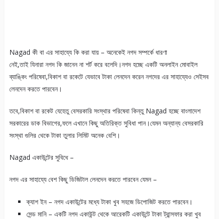
Nagad কী বা এর সাহায্যে কি করা যায় – অনেকেই নগদ সম্পর্কে ধারণা
নেই,তাই যিনারা নগদ কি জানেন না শর্ট করে বলেদি।নগদ হচ্ছে একটি অনলাইন মোবাইল
ব্যাঙ্কিং পরিষেবা,বিকাশ বা রকেটে যেভাবে টাকা লেনদেন করেন নগদের এর সাহায্যেও সেইসব
লেনদেন করতে পারবেন।
তবে,বিকাশ বা রকেট যেহেতু বেসরকারি সংস্থার পরিষেবা কিন্তু Nagad হচ্ছে বাংলাদেশ
সরকারের ডাক বিভাগের,ফলে এখানে কিছু অতিরিক্ত সুবিধা পান।যেমন অন্যান্য বেসরকারি
সংস্থা গুলির থেকে টাকা তুলার লিমিট অনেক বেশি।
Nagad একাউন্টের সুবিধে –
নগদ এর সাহায্যে বেশ কিছু ডিজিটাল লেনদেন করতে পারবেন যেমন –
ক্যাশ ইন – নগদ একাউন্টের মধ্যে টাকা খুব সহজে ডিপোজিট করতে পারবেন।
সেন্ড মানি – একটি নগদ একাউন্ট থেকে আরেকটি একাউন্টে টাকা ট্রান্সফার করা খুব