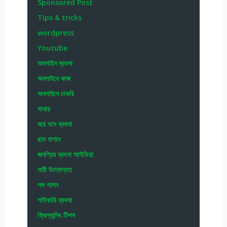
Sponsored Post
Tips & tricks
wordpress
Youtube
অনলাইন ব্যবসা
অনলাইনে কাজ
অনলাইনে চাকরি
খামার
ঘরে বসে ব্যবসা
ছাদ বাগান
জনপ্রিয় ব্যবসা আইডিয়া
নারী উদ্যোক্তা
পশু পালন
পাইকারি ব্যবসা
ফ্রিল্যান্সিং টিপস