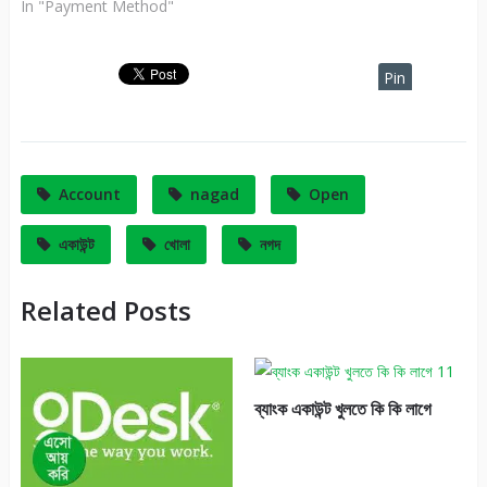
In "Payment Method"
Pin
It
Account
nagad
Open
একাউন্ট
খোলা
নগদ
Related Posts
ব্যাংক একাউন্ট খুলতে কি কি লাগে