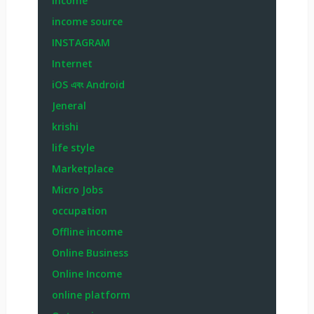
income
income source
INSTAGRAM
Internet
iOS এবং Android
Jeneral
krishi
life style
Marketplace
Micro Jobs
occupation
Offline income
Online Business
Online Income
online platform