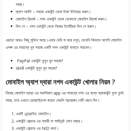
সহজ।
ক্যাশ আউট – সহজে একাউন্ট থেকে টাকা উইথড্র করুন।
মোবাইল রিচার্জ – নগদ একাউন্ট থেকে যেকোনো মোবাইল রিচার্জ করুন।
বিল পে – নগদ একাউন্ট থেকে নিজের ইলেট্রিক বিল পে করুন।
এছাড়া আরও কিছু সুবিধে আছে।এবার দেরি না করে চলুন, দেখেনি কিভাবে আপনি মোবাইল
এপপ্স এর সাহায্যে খুব সহজে একটি নগদ একাউন্ট বানাতে পারনেন।
PayPal একাউন্ট খুলুন খুব সহজে?
skrill একাউন্ট খুলুন খুব সহজে?
মোবাইল অ্যাপ দ্বারা নগদ একাউন্ট খোলার নিয়ম ?
নিজের মোবাইল দ্বারা এর অফসিয়াল app এর সাহাহ্যে নগদ এর মধ্যে অ্যাকাউন্ট খুলা খুবই
সহজ, তবে এখানে রেজেস্ট্রেশন করেত যেগুলি প্রয়োজন সেটি জেনে নিন।
একটি এন্ড্রোইড মোবাইল।
একাউন্ট হোল্ডার এর স্থায়ী বা পার্মানেন্ট ফোন নম্বর।
একাউন্ট হোল্ডার এর NID কার্ড।