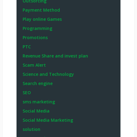
Outsorcing
Payment Method
Play online Games
Programming
Promotions
PTC
Revenue Share and invest plan
Scam Alert
Science and Technology
Search engine
SEO
sms marketing
Social Media
Social Media Marketing
solution