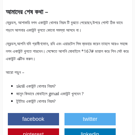
আমাদের শেষ কথা –
ফ্রেন্ডস, আশাকরি নগদ একাউন্ট খোলার নিয়ম টি বুঝতে পেরেছেন,উপরে পোস্ট ঠিক ভাবে
পড়লে আপনার একাউন্ট খুলতে কোনো সমস্যা আসবে না।
ফ্রেন্ডস,আপনি যদি গ্রামীণফোন, রবি এবং এয়ারটেল সিম ব্যবহার করেন তাহলে আরও সহজে
নগদ একাউন্ট খুলতে পারবেন। সেক্ষেতে আপনি মোবাইলে *167# ডায়াল করে পিন সেট করে
একাউন্ট এক্টিভ করুন।
আরো পড়ুন –
skrill একাউন্ট খোলার নিয়ম?
জানুন কিভাবে মোবাইলে gmail একাউন্ট খুলবেন ?
টুইটার একাউন্ট খোলার নিয়ম?
facebook
twitter
pinterest
linkedin