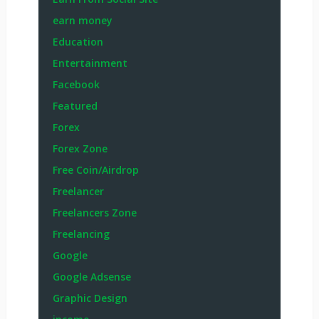
earn money
Education
Entertainment
Facebook
Featured
Forex
Forex Zone
Free Coin/Airdrop
Freelancer
Freelancers Zone
Freelancing
Google
Google Adsense
Graphic Design