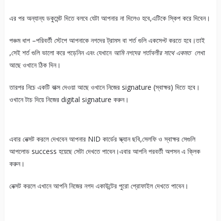
এর পর অন্যান্য ডকুমেন্ট দিতে বলবে যেটা আপনার না দিলেও হবে,এটিকে স্কিপ করে দিবেন।
পঞ্চম ধাপ –পরিবর্তী স্টেপে আপনাকে নগদের ট্রামস বা শর্ত গুলি একসেপ্ট করতে হবে।তাই
,সেই শর্ত গুলি ভালো করে পড়েনিন এবং যেখানে
আমি নগদের শর্তাবলীর সাথে একমত
লেখা
আছে ওখানে ঠিক দিন।
তারপর নিচে একটি বাক্স দেওয়া আছে ওখানে নিজের signature (স্বাক্ষর) দিতে হবে।
ওখানে টাচ দিয়ে নিজের digital signature করুন।
এবার নেক্সট করলে দেখবেন আপনার NID কার্ডের স্ক্যান ছবি,সেলফি ও স্বাক্ষর সেগুলি
আপলোড success হয়েছে সেটা দেখতে পাবেন।এবার আপনি পরবর্তী অপসন এ ক্লিক
করুন।
নেক্সট করলে এখানে আপনি নিজের নগদ একাউন্টের পুরো প্রোফাইল দেখতে পাবেন।