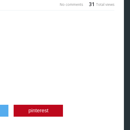
31
No comments
Total views
pinterest