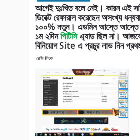
আগেই দুঃখিত বলে নেই। কারন এই সা
ডিরেক্ট রেফারাল করেছেন অসংখ্য ধন্য
১০০% নতুন। এডমিন আস্তে আস্তে ক
১ম ২দিন
পিটিসি
এ্যাড ছিল না। আজকে
বিনিয়োগ Site এ প্রচুর লাভ নিন প্র
রেজি লিংক