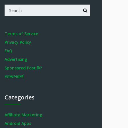
Terms of Service
Privacy Policy
FAQ
Advertising
Sponsored Post কি?
মতামত/পরামর্শ
Categories
Affiliate Marketing
Android Apps