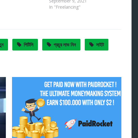
September 9, 2021
In "Freelancing"
ুন
পিটিসি
প্রচুর লাভ নিন
সাইট