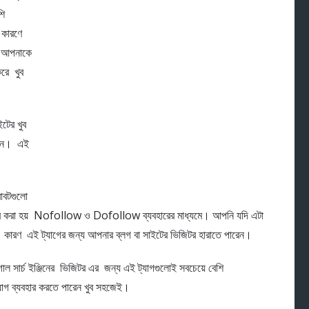
শি
কারণে
াং আপনাকে
করে খুব
ইটের খুব
চিনে। এই
রোবটগুলো
হার করা হয় Nofollow ও Dofollow ব্যবহারের মাধ্যমে। আপনি যদি এটা
। কারণ এই ট্যাগের জন্য আপনার ব্লগ বা সাইটের ভিজিটর হারাতে পারেন।
গোল সার্চ ইঞ্জিনের ভিজিটর এর জন্য এই ট্যাগগুলোই সবচেয়ে বেশি
ট্যাগ ব্যবহার করতে পারেন খুব সহজেই।