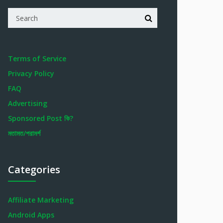
Terms of Service
Privacy Policy
FAQ
Advertising
Sponsored Post কি?
মতামত/পরামর্শ
Categories
Affiliate Marketing
Android Apps