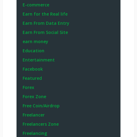
E-commerce
Earn for the Real life
Earn From Data Entry
Earn From Social Site
earn money
Education
Entertainment
Facebook
Featured
Forex
Forex Zone
Free Coin/Airdrop
Freelancer
Freelancers Zone
Freelancing