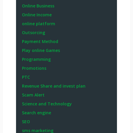
Online Business
Online Income
online platform
Outsorcing
Payment Method
Play online Games
Programming
Promotions
PTC
Revenue Share and invest plan
Scam Alert
Science and Technology
Search engine
SEO
sms marketing