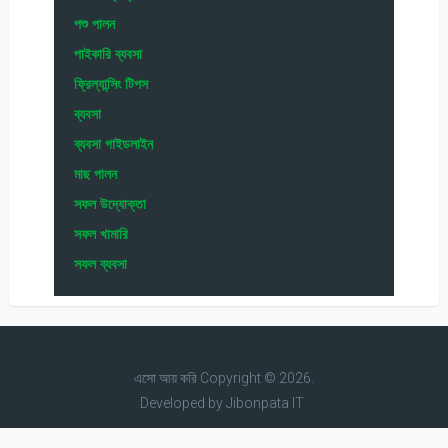
পশু পালন
পাইকারি ব্যবসা
ফ্রিল্যান্সিং টিপস
ব্যবসা
ব্যবসা গাইডলাইন
মাছ পালন
সফল উদ্যোক্তা
সফল খামারি
সফল ব্যবসা
এসো আয় করি
Copyright © 2026.
Developed by
Jibonpata IT