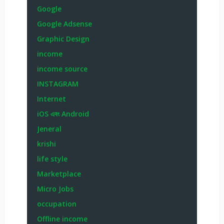
Google
Google Adsense
Graphic Design
income
income source
INSTAGRAM
Internet
iOS এবং Android
Jeneral
krishi
life style
Marketplace
Micro Jobs
occupation
Offline income