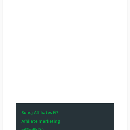
Sohoj Affiliates কি?
Affiliate marketing
আউটসোর্সিং কি?