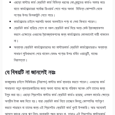
এছাড়া মাস্টার কার্ড ক্রেডিট কার্ড বিভিন্ন ধরনের কো-ব্র্যান্ডের কার্ডও অফার করে
যাতে কার্ডহোল্ডাররা সর্বোচ্চ রিওয়ার্ড পেতে পারে অথবা বিভিন্ন কোম্পানি থেকে
পণ্যের উপর ডিসকাউন্ট পেতে পারে।
কার্ডহোল্ডার চাইলে সরাসরি অথবা অনলাইনে পণ্য বা সেবা কিনতে পারেন।
ক্রেডিট কার্ড হারিয়ে গেলে বা নকল ক্রেডিট কার্ড দিয়ে অন্য কেউ ট্রানজ্যাকশন
করলে এক্ষেত্রে এধরনের ট্রানজ্যাকশনের জন্য কার্ডহোল্ডার কোনভাবেই দায়ী থাকবেন
না।
অন্যান্য ক্রেডিট কার্ডহোল্ডারদের মত মাস্টারকার্ড ক্রেডিট কার্ডহোল্ডাররাও অন্যান্য
সাধারণ সুবিধাগুলো পেয়ে থাকেন যেমনঃ পণ্যের উপর বর্ধিত ওয়ারেন্টি, দামের
নিরাপত্তা।
যে বিষয়টি না জানলেই নয়ঃ
কনজ্যুমার চাইলে সিকিউরড (নিরাপদ) মাস্টার কার্ড ব্যবহার করতে পারেন। এধরনের কার্ড
সাধারনত নতুন ব্যবহারকারিদের জন্য অথবা যাদের ঋণের পরিমান অনেক বেশি তাদের জন্য
ইস্যু করা হয়। এছাড়া প্রিপেইড মাস্টার কার্ড ক্রেডিট কার্ডও রয়েছে; এসকল কার্ডের ক্ষেত্রে
অগ্রীম টাকা জমা দিতে হয়। যারা ক্রেডিট কার্ড নিতে চাচ্ছেন কিন্তু কোম্পানির শর্তপূরণ
করতে পারছেন না তাদের জন্য এই প্রিপেইড ক্রেডিট কার্ড খুবই উপকারি। আর অনেকেই
আসলে ব্যাংক থেকে ঋণ নিয়ে কেনাকাটা পছন্দ করেন না, তারাও এই প্রিপেইড মাস্টারকার্ড