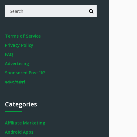
Terms of Service
Privacy Policy
FAQ
Advertising
Sponsored Post কি?
মতামত/পরামর্শ
Categories
Affiliate Marketing
Android Apps