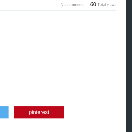
60
No comments
Total views
pinterest