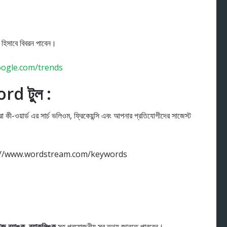
ক হিসাবে বিবরন পাবেন।
oogle.com/trends
d টুল :
া কী-ওয়ার্ড এর সার্চ ভলিওম, ফ্রিকেয়ন্সি এবং আপনার প্রতিযোগীদের সাজেস্ট
ttp://www.wordstream.com/keywords
জ র‍্যাঙ্ক, ব্যাকলিঙ্ক
সহ প্রয়োজনীয় সব তথ্য জানতে পারবেন।