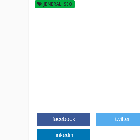
JENERAL
,
SEO
facebook
twitter
linkedin