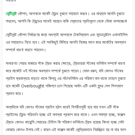
সেন্টিমেন্ট
কৌশল, আপনাকে মার্কেট ট্রেন্ড বুঝতে সহায়তা করবে। এর মাধ্যমে আপনি বুঝতে
পারবেন, আপনি কি ট্রেন্ডের সাথেই আছেন নাকি স্রোতের প্রতিকূলে থেকে নৌকা ভাসাচ্ছেন!
সেন্টিমেন্ট কৌশল নির্ধারণের জন্য অবশ্যই আপনাকে টেকনিক্যাল এবং ফান্ডামেন্টাল এনালাইসিস
এর সহায়তাও নিতে হবে। এই সবকিছুই মিলিয়ে আপনি নিজের মতন করে মার্কেটের অবস্থান
সম্পর্কে ধারণা করতে পারবেন।
সাধারণত শেয়ার বাজারে স্টক ট্রেড করার ক্ষেত্রে, ট্রেডাররা স্টকের ভলিউম সম্পর্কে ধারণা
করে মার্কেটে ওই স্টকের অবস্থান সম্পর্কে বুঝতে পারেন। যেমন ধরুন, যদি কোনও স্টকের
প্রাইস ক্রমান্বয়ে বাড়তে থাকে কিন্তু এর লট/ভলিউম এর পরিমাণ কম থাকে তাহলে বুঝতে
হবে মার্কেট Overbought পজিশনে চলে গিয়েছে অর্থাৎ এটি একটা সুন্দর সেল সিগন্যাল
প্রদান করে।
অন্যদিকে যদি কোনও স্টকের প্রাইস হঠাৎ করেই বিপরীতমুখী হয়ে যায় তখন এটি স্টক
প্রাইসের ট্রেন্ড পরিবর্তন হচ্ছে এই অবস্থা প্রকাশ করে থাকে। এখন সমস্যা হচ্ছে, ফরেক্স
ট্রেডে কোনও কারেন্সি পেয়ারের টোটাল কি পরিমাণ ভলিউমে ট্রেড হয়েছে কিংবা হচ্ছে সেটা
বোঝার কোনও উপায় নেই। কারন এই ফরেক্স মার্কেট কেন্দ্রিয়ভাবে নিয়ন্ত্রিত হয় না যার ফলে