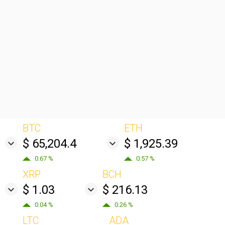
BTC
ETH
$ 65,204.4
$ 1,925.39
0.67 %
0.57 %
XRP
BCH
$ 1.03
$ 216.13
0.04 %
0.26 %
LTC
ADA