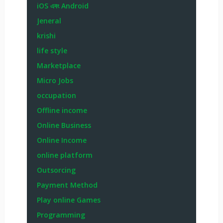
iOS এবং Android
Jeneral
krishi
life style
Marketplace
Micro Jobs
occupation
Offline income
Online Business
Online Income
online platform
Outsorcing
Payment Method
Play online Games
Programming