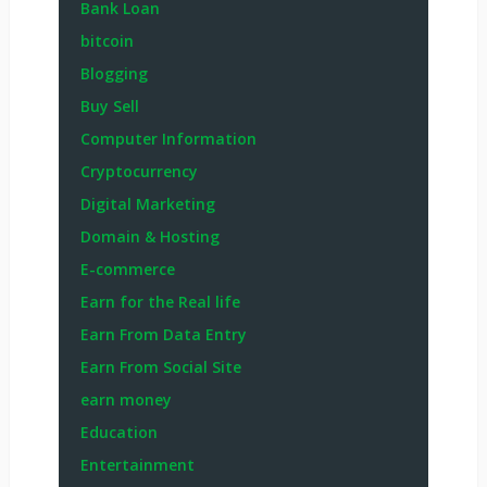
Bank Loan
bitcoin
Blogging
Buy Sell
Computer Information
Cryptocurrency
Digital Marketing
Domain & Hosting
E-commerce
Earn for the Real life
Earn From Data Entry
Earn From Social Site
earn money
Education
Entertainment