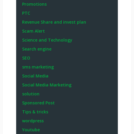
Promotions
PTC
Revenue Share and invest plan
Scam Alert
Science and Technology
Search engine
SEO
sms marketing
Social Media
Social Media Marketing
solution
Sponsored Post
Tips & tricks
wordpress
Youtube