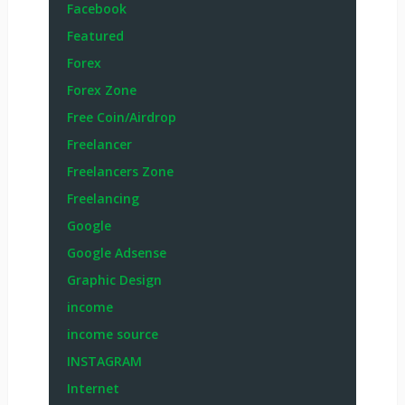
Facebook
Featured
Forex
Forex Zone
Free Coin/Airdrop
Freelancer
Freelancers Zone
Freelancing
Google
Google Adsense
Graphic Design
income
income source
INSTAGRAM
Internet