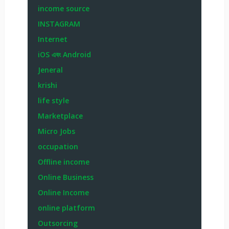
income source
INSTAGRAM
Internet
iOS এবং Android
Jeneral
krishi
life style
Marketplace
Micro Jobs
occupation
Offline income
Online Business
Online Income
online platform
Outsorcing