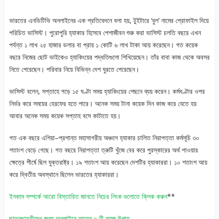
ভারতের এনডিটিভি অনলাইনের এক প্রতিবেদনে বলা হয়, টুইটারে ‘বুল’ নামের প্রোফাইল দিয়ে
পরিচিত ভাসিস্ট। পুরোপুরি হ্যাকার হিসেবে পেশাজীবন শুরু করা ভাসিস্ট চলতি বছরে এখন
পর্যন্ত ১ লাখ ২৫ হাজার ডলার বা প্রায় ১ কোটি ৬ লাখ টাকা আয় করেছেন। গত কয়েক
বছরে নিজের ছোট ভাইকেও হ্যাকিংয়ের পদ্ধতিগুলো শিখিয়েছেন। তাঁর বাবা কাজ থেকে অবসর
নিতে পেরেছেন। পরিবার নিয়ে বিভিন্ন দেশ ঘুরতে পেরেছেন।
ভাসিস্ট বলেন, সপ্তাহে গড়ে ১৫ ঘণ্টা সময় হ্যাকিংয়ের পেছনে ব্যয় করেন। কর্মঘণ্টার ওপর
নির্ভর করে সময়ের হেরফের হতে পারে। অনেক সময় টানা কয়েক দিন কাজ করে যেতে হয়
আবার অনেক সময় কয়েক সপ্তাহ বসে কাটাতে হয়।
গত এক বছরে এশিয়া–প্রশান্ত মহাসাগরীয় অঞ্চলে হ্যাকার চালিত নিরাপত্তা কর্মসূচি ৩০
শতাংশ বেড়ে গেছে। গত বছরে নিরাপত্তা ত্রুটি খুঁজে বের করে পুরস্কারের অর্থ পাওয়ার
ক্ষেত্রে শীর্ষে ছিল যুক্তরাষ্ট্র। ১৯ শতাংশ আয় করেছেন দেশটির হ্যাকাররা। ১০ শতাংশ আয়
করে দ্বিতীয় অবস্থানে ছিলেন ভারতের হ্যাকাররা।
ইনকাম সম্পর্কে আরো বিস্তারিত জানতে নিচের লিংক গুলোতে ক্লিক করুন
**
ছাত্রছাত্রীদের জন্য অনলাইনে আয়ের ৬ টি সহজ উপায়