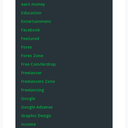
earn money
Education
Entertainment
Facebook
Featured
Forex
Forex Zone
Free Coin/Airdrop
Freelancer
Freelancers Zone
Freelancing
Google
Google Adsense
Graphic Design
income