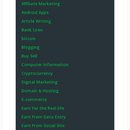
Affiliate Marketing
Android Apps
Article Writing
Bank Loan
bitcoin
Blogging
Buy Sell
Computer Information
Cryptocurrency
Digital Marketing
Domain & Hosting
E-commerce
Earn for the Real life
Earn From Data Entry
Earn From Social Site