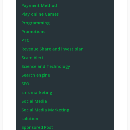
Payment Method
Play online Games
Programming
Promotions
PTC
Revenue Share and invest plan
Scam Alert
Science and Technology
Search engine
SEO
sms marketing
Social Media
Social Media Marketing
solution
Sponsored Post