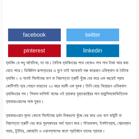
facebook
twitter
pinterest
linkedin
হ্যাকিং যে শুধু অনৈতিক, তা নয়। নৈতিক হ্যাকিংয়ের পথে থেকেও লাখ লাখ টাকা আয় করা
যেতে পারে। ডিজিটাল রূপান্তরের এ যুগে তাই অনেকেই শুরু করেছেন এথিক্যাল বা নৈতিক
হ্যাকিং। এ পথেই সিস্টেমের বাগ বা নিরাপত্তা ত্রুটি খুঁজে বের করে এক বছরেই প্রায়
কোটিপতি হয়ে গেছেন ভারতের ২৩ বছর বয়সী এক যুবক। তিনি বেছে নিয়েছেন এথিক্যাল
হ্যাকিংয়ের পথ। শিভাম ভাসিস্ট নামের ওই হ্যাকার যুক্তরাষ্ট্রের সান ফ্রান্সিসকোভিত্তিক
হ্যাকারওয়ানের সঙ্গে যুক্ত।
হ্যাকারওয়ান মূলত কোনো সিস্টেমের দুর্বল দিকগুলো খুঁজে বের করে এবং বাগ বাউন্টি বা
নিরাপত্তা ত্রুটি বের করে পুরস্কারের অর্থ গ্রহণ করে। স্টারবাকস, ইনস্টাগ্রাম, গোল্ডম্যান
স্যাচ, টুইটার, জোমাটো ও ওয়ানপ্লাসের মতো প্রতিষ্ঠান তাদের গ্রাহক।