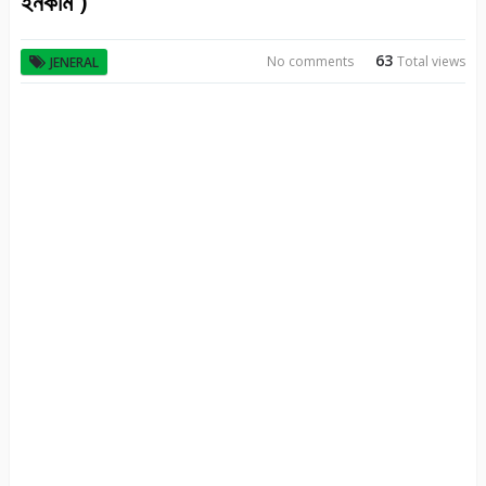
ইনকাম )
63
No comments
Total views
JENERAL