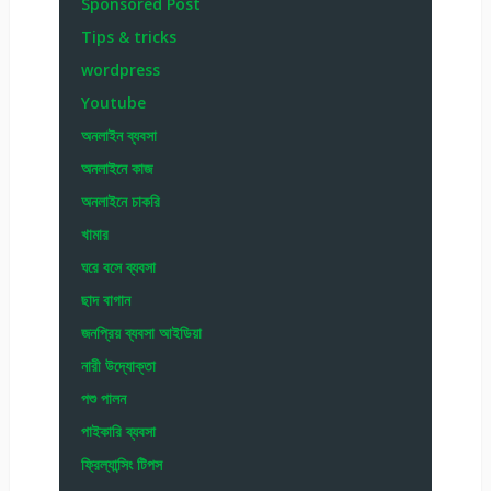
Sponsored Post
Tips & tricks
wordpress
Youtube
অনলাইন ব্যবসা
অনলাইনে কাজ
অনলাইনে চাকরি
খামার
ঘরে বসে ব্যবসা
ছাদ বাগান
জনপ্রিয় ব্যবসা আইডিয়া
নারী উদ্যোক্তা
পশু পালন
পাইকারি ব্যবসা
ফ্রিল্যান্সিং টিপস