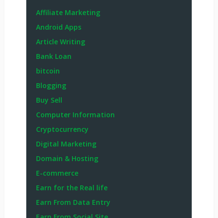
Affiliate Marketing
Android Apps
Article Writing
Bank Loan
bitcoin
Blogging
Buy Sell
Computer Information
Cryptocurrency
Digital Marketing
Domain & Hosting
E-commerce
Earn for the Real life
Earn From Data Entry
Earn From Social Site