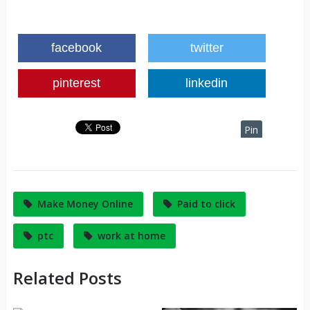
facebook
twitter
pinterest
linkedin
Pin
It
Make Money Online
Paid to click
ptc
work at home
Related Posts