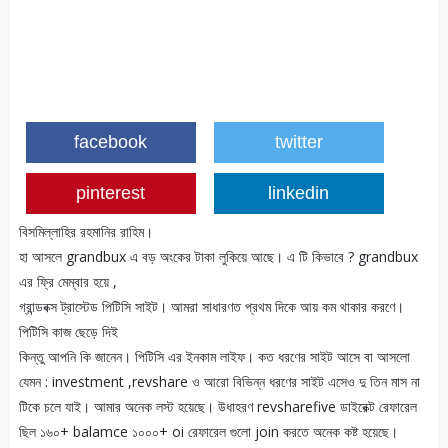
facebook
twitter
pinterest
linkedin
বিসমিল্লাহির রহমানির রাহিম।
হা আসলে grandbux এ বড় অংকের টাকা লুকিয়ে আছে। এ টি কিভাবে ? grandbux
এর ফ্রি মেম্বার হয়ে ,
গ্রান্ডবক্স ট্রাস্টেড পিটিসি সাইট। আমরা সাধারণত প্রথম দিকে আয় কম থাকার করণে।
পিটিসি কাজ ছেড়ে দিই
কিন্তু আপনি কি জানেন। পিটিসি এর ইনকাম লাইফ। কত ধরণের সাইট আসে বা আসলো
যেমন : investment ,revshare ও আরো বিভিন্ন ধরণের সাইট এসেও দু তিন মাস না
টিকে চলে যাই। আমার অনেক লস্ট হয়েছে। উধাহরণ revsharefive ডাইরেক্ট রেফারেল
ছিল ১৬০+ balamce ১০০০+ oi রেফারেল গুলো join করতে অনেক কষ্ট হয়েছে।