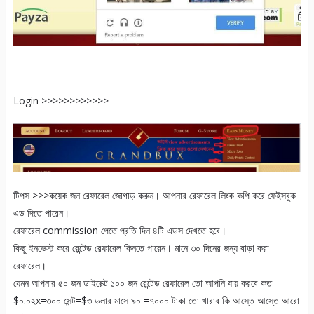
Login >>>>>>>>>>>>
টিপস >>>কয়েক জন রেফারেল জোগাড় করুন। আপনার রেফারেল লিংক কপি করে ফেইসবুক
এড দিতে পারেন।
রেফারেল commission পেতে প্রতি দিন ৪টি এডস দেখতে হবে।
কিছু ইনভেস্ট করে রেন্টেড রেফারেল কিনতে পারেন। মানে ৩০ দিনের জন্য বাড়া করা
রেফারেল।
যেমন আপনার ৫০ জন ডাইরেক্ট ১০০ জন রেন্টেড রেফারেল তো আপনি যায় করবে কত
$০.০২x=৩০০ সেন্ট=$৩ ডলার মাসে ৯০ =৭০০০ টাকা তো খারাব কি আস্তে আস্তে আরো