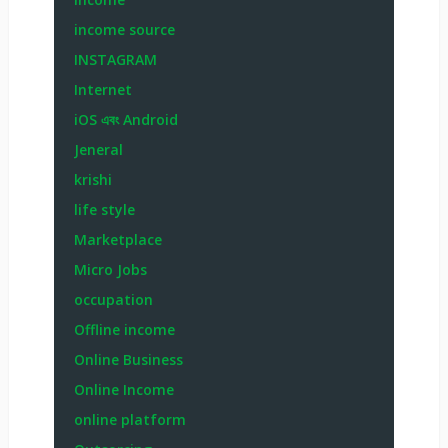
income source
INSTAGRAM
Internet
iOS এবং Android
Jeneral
krishi
life style
Marketplace
Micro Jobs
occupation
Offline income
Online Business
Online Income
online platform