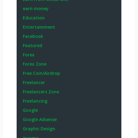
earn money
Education
Entertainment
Facebook
Featured
Forex
Forex Zone
Free Coin/Airdrop
Freelancer
Freelancers Zone
Freelancing
Google
Google Adsense
Graphic Design
income