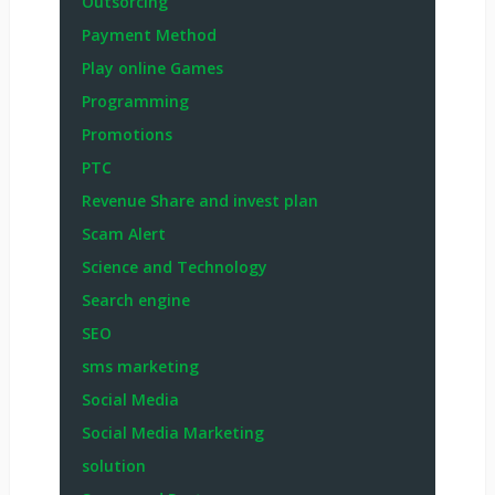
Outsorcing
Payment Method
Play online Games
Programming
Promotions
PTC
Revenue Share and invest plan
Scam Alert
Science and Technology
Search engine
SEO
sms marketing
Social Media
Social Media Marketing
solution