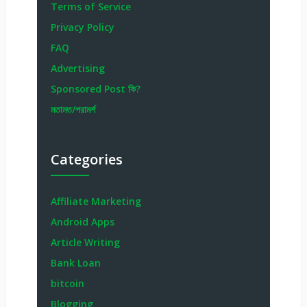
Terms of Service
Privacy Policy
FAQ
Advertising
Sponsored Post কি?
মতামত/পরামর্শ
Categories
Affiliate Marketing
Android Apps
Article Writing
Bank Loan
bitcoin
Blogging