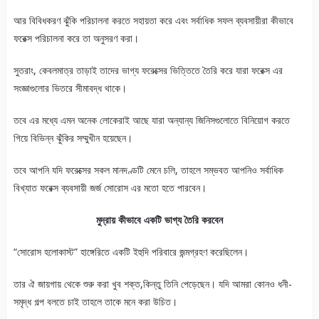
আর বিবিধকরণ ঝুঁকি পরিচালনা করতে সহায়তা করে এবং সর্বাধিক সফল ব্যবসায়ীরা কীভাবে
ফরেক্স পরিচালনা করে তা অনুসরণ করা।
সুতরাং, কেবলমাত্র তাড়াই তাদের ভাগ্য ফরেক্সের ভিত্তিতে তৈরি করে যারা ফরেক্স এর
সংজ্ঞাগুলোর ভিতরে সীমাবদ্ধ থাকে।
তবে এর মধ্যে এমন অনেক লোকেরাই আছে যারা অন্যান্য জিনিসগুলোতে বিনিয়োগ করতে
গিয়ে বিভিন্ন ঝুঁকির সম্মুখীন হয়েছেন।
তবে আপনি যদি ফরেক্সের সকল মানদণ্ডটি মেনে চলি, তাহলে সম্ভবত আপনিও সর্বাধিক
বিখ্যাত ফরেক্স ব্যবসায়ী জর্জ সোরোস এর মতো হতে পারবেন।
মুদ্রায় কীভাবে একটি ভাগ্য তৈরি করবেন
“সোরোস হলোকাস্ট” হাঙ্গেরিতে একটি ইহুদি পরিবারে জন্মগ্রহণ করেছিলেন।
তার ঐ জায়গায় থেকে শুরু করা খুব শক্ত,কিন্তু তিনি পেড়েছেন। যদি আমরা কোনও ধনী-
সমৃদ্ধ গল্প বলতে চাই তাহলে তাকে মনে করা উচিত।