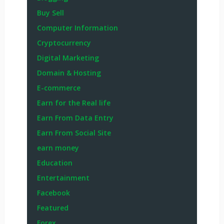
Buy Sell
Computer Information
Cryptocurrency
Digital Marketing
Domain & Hosting
E-commerce
Earn for the Real life
Earn From Data Entry
Earn From Social Site
earn money
Education
Entertainment
Facebook
Featured
Forex