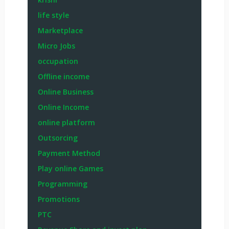
life style
Marketplace
Micro Jobs
occupation
Offline income
Online Business
Online Income
online platform
Outsorcing
Payment Method
Play online Games
Programming
Promotions
PTC