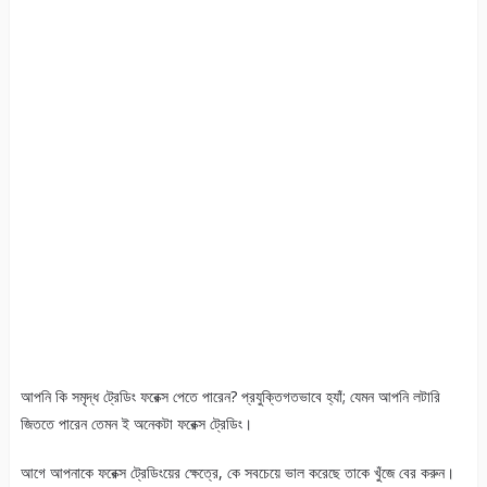
আপনি কি সমৃদ্ধ ট্রেডিং ফরেক্স পেতে পারেন? প্রযুক্তিগতভাবে হ্যাঁ; যেমন আপনি লটারি
জিততে পারেন তেমন ই অনেকটা ফরেক্স ট্রেডিং।
আগে আপনাকে ফরেক্স ট্রেডিংয়ের ক্ষেত্রে, কে সবচেয়ে ভাল করেছে তাকে খুঁজে বের করুন।