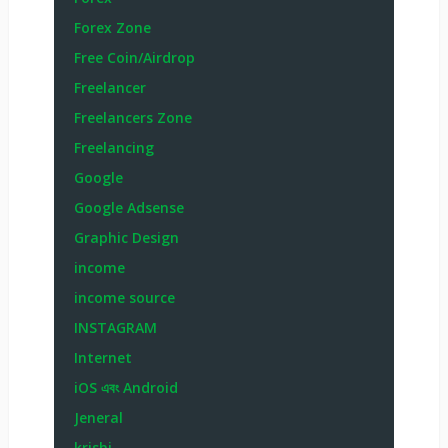
Forex Zone
Free Coin/Airdrop
Freelancer
Freelancers Zone
Freelancing
Google
Google Adsense
Graphic Design
income
income source
INSTAGRAM
Internet
iOS এবং Android
Jeneral
krishi