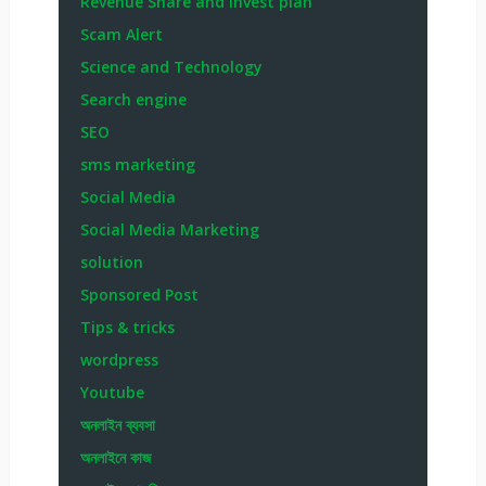
Revenue Share and invest plan
Scam Alert
Science and Technology
Search engine
SEO
sms marketing
Social Media
Social Media Marketing
solution
Sponsored Post
Tips & tricks
wordpress
Youtube
অনলাইন ব্যবসা
অনলাইনে কাজ