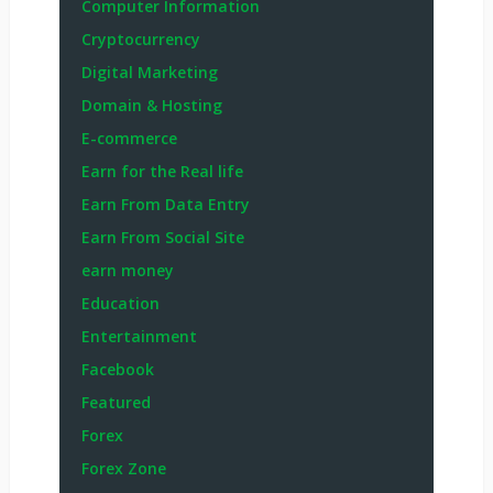
Computer Information
Cryptocurrency
Digital Marketing
Domain & Hosting
E-commerce
Earn for the Real life
Earn From Data Entry
Earn From Social Site
earn money
Education
Entertainment
Facebook
Featured
Forex
Forex Zone