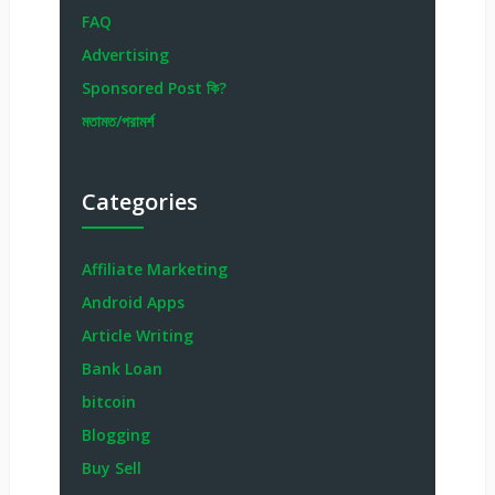
FAQ
Advertising
Sponsored Post কি?
মতামত/পরামর্শ
Categories
Affiliate Marketing
Android Apps
Article Writing
Bank Loan
bitcoin
Blogging
Buy Sell