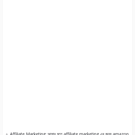
২. Affiliate Marketing: আমার মতে affiliate marketing এর জন্য amazon