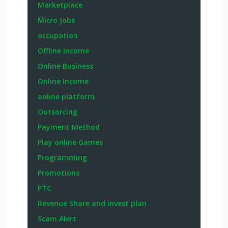
Marketplace
Micro Jobs
occupation
Offline income
Online Business
Online Income
online platform
Outsorcing
Payment Method
Play online Games
Programming
Promotions
PTC
Revenue Share and invest plan
Scam Alert