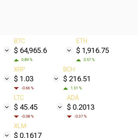
BTC
ETH
$ 64,965.6
$ 1,916.75
0.89 %
0.57 %
XRP
BCH
$ 1.03
$ 216.51
-0.66 %
1.51 %
LTC
ADA
$ 45.45
$ 0.2013
-0.08 %
-0.37 %
XLM
$ 0.1617