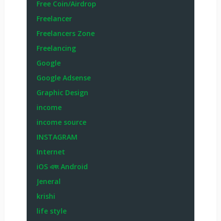
Free Coin/Airdrop
Freelancer
Freelancers Zone
Freelancing
Google
Google Adsense
Graphic Design
income
income source
INSTAGRAM
Internet
iOS এবং Android
Jeneral
krishi
life style